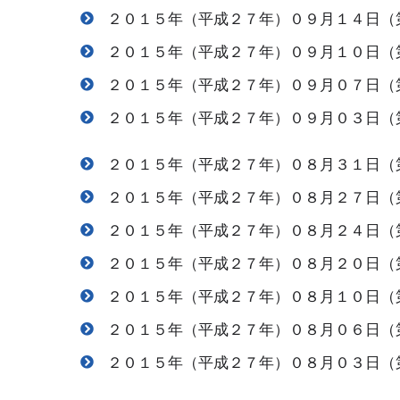
２０１５年（平成２７年）０９月１４日（
２０１５年（平成２７年）０９月１０日（
２０１５年（平成２７年）０９月０７日（
２０１５年（平成２７年）０９月０３日（
２０１５年（平成２７年）０８月３１日（
２０１５年（平成２７年）０８月２７日（
２０１５年（平成２７年）０８月２４日（
２０１５年（平成２７年）０８月２０日（
２０１５年（平成２７年）０８月１０日（
２０１５年（平成２７年）０８月０６日（
２０１５年（平成２７年）０８月０３日（