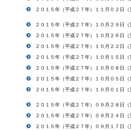
２０１５年（平成２７年）１１月０２日（
２０１５年（平成２７年）１０月２９日（
２０１５年（平成２７年）１０月２６日（
２０１５年（平成２７年）１０月２２日（
２０１５年（平成２７年）１０月１５日（
２０１５年（平成２７年）１０月０８日（
２０１５年（平成２７年）１０月０５日（
２０１５年（平成２７年）１０月０１日（
２０１５年（平成２７年）０９月２８日（
２０１５年（平成２７年）０９月２４日（
２０１５年（平成２７年）０９月１７日（