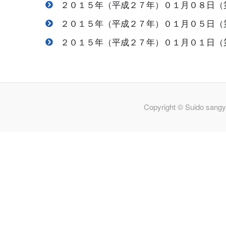
２０１５年（平成２７年）０１月０８日（
２０１５年（平成２７年）０１月０５日（
２０１５年（平成２７年）０１月０１日（
Copyright © Suido sangy