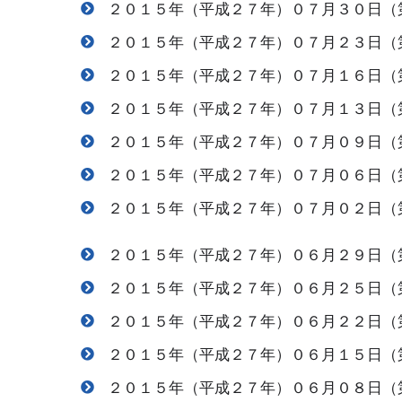
２０１５年（平成２７年）０７月３０日（
２０１５年（平成２７年）０７月２３日（
２０１５年（平成２７年）０７月１６日（
２０１５年（平成２７年）０７月１３日（
２０１５年（平成２７年）０７月０９日（
２０１５年（平成２７年）０７月０６日（
２０１５年（平成２７年）０７月０２日（
２０１５年（平成２７年）０６月２９日（
２０１５年（平成２７年）０６月２５日（
２０１５年（平成２７年）０６月２２日（
２０１５年（平成２７年）０６月１５日（
２０１５年（平成２７年）０６月０８日（