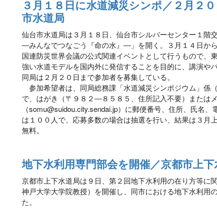
３月１８日に水道減災シンポ／２月２０
市水道局
仙台市水道局は３月１８日、仙台市シルバーセンター１階
―みんなでつなごう『命の水』―」を開く。３月１４日か
国連防災世界会議の公式関連イベントとして行うもので、
強い水道モデルを国内外に発信することを目的に、講演や
同局は２月２０日まで参加者を募集している。
参加希望者は、同局総務課「水道減災シンポジウム」係（
で、はがき（〒９８２―８５８５、住所記入不要）または
（somu@suidou.city.sendai.jp）に郵便番号、住
は１００人で、応募多数の場合は抽選を行い、結果は３月
無料。
地下水利用専門部会を開催／京都市上下
京都市上下水道局は９日、第２回地下水利用の在り方等に
神戸大学大学院教授）を開催し、同市における地下水利用
た。