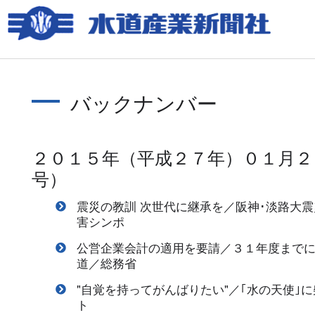
バックナンバー
２０１５年（平成２７年）０１月２
号）
震災の教訓 次世代に継承を／阪神･淡路大
害シンポ
公営企業会計の適用を要請／３１年度までに
道／総務省
"自覚を持ってがんばりたい"／｢水の天使｣
ト