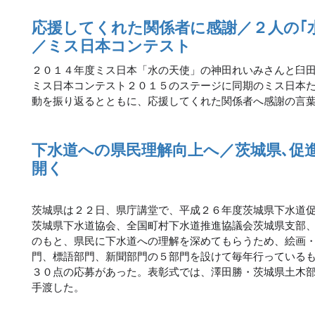
応援してくれた関係者に感謝／２人の｢
／ミス日本コンテスト
２０１４年度ミス日本「水の天使」の神田れいみさんと臼
ミス日本コンテスト２０１５のステージに同期のミス日本
動を振り返るとともに、応援してくれた関係者へ感謝の言
下水道への県民理解向上へ／茨城県､促
開く
茨城県は２２日、県庁講堂で、平成２６年度茨城県下水道
茨城県下水道協会、全国町村下水道推進協議会茨城県支部
のもと、県民に下水道への理解を深めてもらうため、絵画
門、標語部門、新聞部門の５部門を設けて毎年行っている
３０点の応募があった。表彰式では、澤田勝・茨城県土木
手渡した。