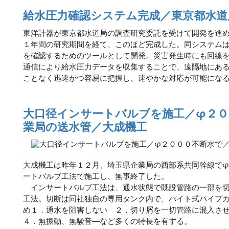
給水圧力確認システム完成／東京都水道
東洋計器が東京都水道局の調査研究委託を受けて開発を進
１年間の研究期間を経て、このほど完成した。同システム
を確認するためのツールとして開発。災害発生時にも回線
通信により給水圧力データを収集することで、遠隔地にあ
ことなく迅速かつ容易に把握し、速やかな対応が可能にな
大口径インサートバルブを施工／φ２０
業局の送水管／大成機工
大成機工は昨年１２月、埼玉県企業局の西部系共同幹線で
ートバルブ工法で施工し、無事終了した。
インサートバルブ工法は、通水状態で既設管路の一部を切
工法。切断は同社独自の専用タンク内で、バイト式パイプ
め１．通水を阻害しない ２．切り屑を一切管路に混入さ
４．無振動、無騒音―など多くの特長を有する。