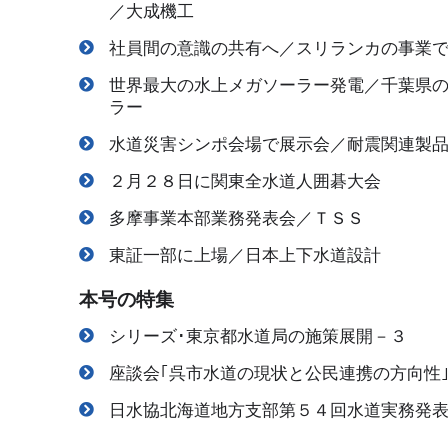
／大成機工
社員間の意識の共有へ／スリランカの事業
世界最大の水上メガソーラー発電／千葉県
ラー
水道災害シンポ会場で展示会／耐震関連製
２月２８日に関東全水道人囲碁大会
多摩事業本部業務発表会／ＴＳＳ
東証一部に上場／日本上下水道設計
本号の特集
シリーズ･東京都水道局の施策展開－３
座談会｢呉市水道の現状と公民連携の方向性
日水協北海道地方支部第５４回水道実務発