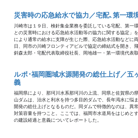
災害時の応急給水で協力／宅配､第一環
川崎市は１９日、検針集金業務を委託している宅配、第一
との災害時における応急給水活動等の協力に関する協定」
により通常の給水に支障が生じた際、応急給水活動などに
日、同市の川崎フロンティアビルで協定の締結式を開き、
斜森太郎・宅配代表取締役社長、岡地雄一・第一環境代表
ルポ･福岡圏域水源開発の総仕上げ／五
義
福岡県により、那珂川水系那珂川の上流、同県と佐賀県の
山ダムは、治水と利水を持つ多目的ダムで、長年渇水に悩
開発の総仕上げとなるものだ。同ダムで特徴的なのは、異
対策容量を持つこと。ここでは、福岡市水道局をはじめと
の建設経過と意義についてレポートした。