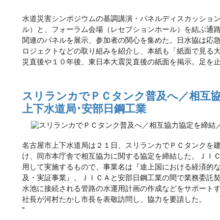
水道災害シンポジウムの基調講演・パネルディスカッショ
ル）と、フォーラム会場（レセプションホール）を結ぶ通
関連のパネルを展示、参加者の関心を集めた。日水協は応
ロジェクトなどの取り組みを紹介し、本紙も「紙面で見る
災直後や１０年後、東日本大震災直後の紙面を掲示。足を
スリランカでＰＣタンク普及へ／相互
上下水道局･安部日鋼工業
名古屋市上下水道局は２１日、スリランカでＰＣタンクを
け、同市本庁舎で相互協力に関する協定を締結した。ＪＩ
用して実施するもので、事業名は『途上国における経済的
及・実証事業』。ＪＩＣＡと安部日鋼工業の間で業務委託
水池に接続される管路の水運用計画の作成などをサポート
社長が河村たかし市長を表敬訪問し、協力を要請した。
"