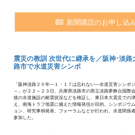
新聞購読のお申し込
震災の教訓 次世代に継承を／阪神･淡
路市で水道災害シンポ
「阪神淡路２０年―１・１７は忘れない―水道災害シンポ
～」が２２～２３日、兵庫県淡路市の県立淡路夢舞台国際
後の水道施設の耐震状況などを検証し、東日本大震災での
え、南海トラフ地震に備えた情報発信が目的。シンポジウ
ョン、研究事例発表、フォーラムなどが行われ、水道関係
参加した。