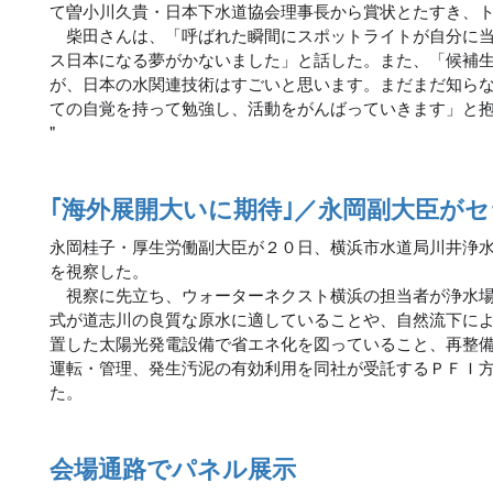
て曽小川久貴・日本下水道協会理事長から賞状とたすき、
柴田さんは、「呼ばれた瞬間にスポットライトが自分に当
ス日本になる夢がかないました」と話した。また、「候補
が、日本の水関連技術はすごいと思います。まだまだ知ら
ての自覚を持って勉強し、活動をがんばっていきます」と
"
｢海外展開大いに期待｣／永岡副大臣が
永岡桂子・厚生労働副大臣が２０日、横浜市水道局川井浄
を視察した。
視察に先立ち、ウォーターネクスト横浜の担当者が浄水場
式が道志川の良質な原水に適していることや、自然流下に
置した太陽光発電設備で省エネ化を図っていること、再整
運転・管理、発生汚泥の有効利用を同社が受託するＰＦＩ
た。
会場通路でパネル展示