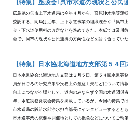
【特集】座談会｢呉市水道の現状と公民
広島県の呉市上下水道局は今年４月から、宮原浄水場等運
委託する。同局は近年、上下水道事業の組織統合や『呉市
金・下水道使用料の改定などを進めてきた。本紙では及川
会で、同市の現状や公民連携の方向性などを語り合ってい
【特集】日水協北海道地方支部第５４回
日本水道協会北海道地方支部は２月５日、第５４回水道実
員が日ごろの研究成果や実務上の創意工夫などについて情
向上につながる場として、道内のみならず全国の水道関係
年、水道実務発表会特集を掲載しているが、今回の特集で
市水道局の阪給水部浄水担当部長にインタビューするとと
市水道事業の概要や開催地としての抱負などについてご執