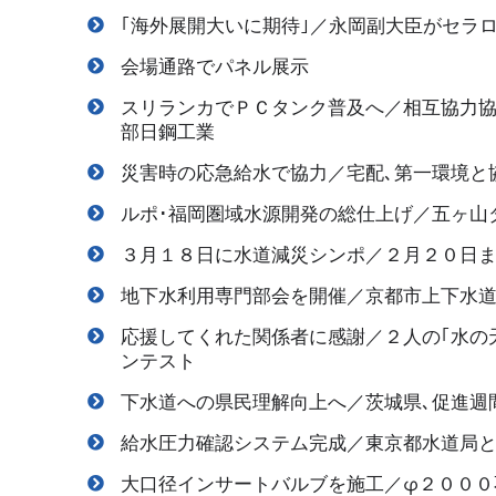
｢海外展開大いに期待｣／永岡副大臣がセラ
会場通路でパネル展示
スリランカでＰＣタンク普及へ／相互協力協
部日鋼工業
災害時の応急給水で協力／宅配､第一環境と
ルポ･福岡圏域水源開発の総仕上げ／五ヶ山
３月１８日に水道減災シンポ／２月２０日
地下水利用専門部会を開催／京都市上下水
応援してくれた関係者に感謝／２人の｢水の
ンテスト
下水道への県民理解向上へ／茨城県､促進週
給水圧力確認システム完成／東京都水道局
大口径インサートバルブを施工／φ２０００