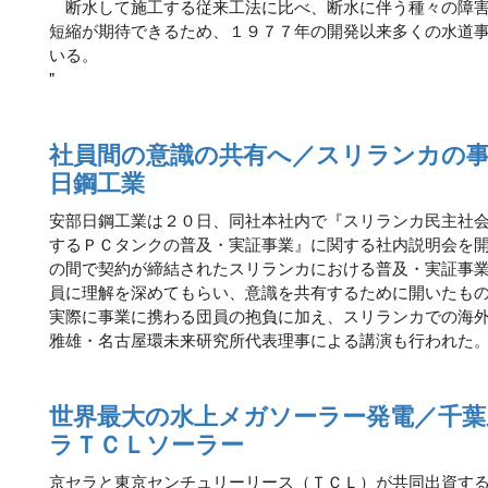
断水して施工する従来工法に比べ、断水に伴う種々の障害
短縮が期待できるため、１９７７年の開発以来多くの水道
いる。
"
社員間の意識の共有へ／スリランカの事
日鋼工業
安部日鋼工業は２０日、同社本社内で『スリランカ民主社
するＰＣタンクの普及・実証事業』に関する社内説明会を
の間で契約が締結されたスリランカにおける普及・実証事
員に理解を深めてもらい、意識を共有するために開いたも
実際に事業に携わる団員の抱負に加え、スリランカでの海
雅雄・名古屋環未来研究所代表理事による講演も行われた
世界最大の水上メガソーラー発電／千葉
ラＴＣＬソーラー
京セラと東京センチュリーリース（ＴＣＬ）が共同出資す