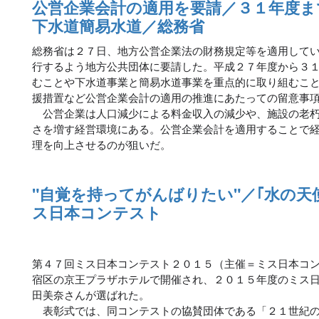
公営企業会計の適用を要請／３１年度ま
下水道簡易水道／総務省
総務省は２７日、地方公営企業法の財務規定等を適用して
行するよう地方公共団体に要請した。平成２７年度から３
むことや下水道事業と簡易水道事業を重点的に取り組むこ
援措置など公営企業会計の適用の推進にあたっての留意事
公営企業は人口減少による料金収入の減少や、施設の老朽
さを増す経営環境にある。公営企業会計を適用することで
理を向上させるのが狙いだ。
"自覚を持ってがんばりたい"／｢水の天
ス日本コンテスト
第４７回ミス日本コンテスト２０１５（主催＝ミス日本コ
宿区の京王プラザホテルで開催され、２０１５年度のミス
田美奈さんが選ばれた。
表彰式では、同コンテストの協賛団体である「２１世紀の