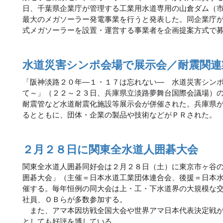
日、千葉県企業庁が管理する工業用水道専用の山倉ダム（
最大のメガソーラー発電事業を行うと発表した。同企業庁
式メガソーラーを設置・運営する事業者を企画提案方式で
水道災害シンポ会場で展示会／耐震関連
「阪神淡路２０年―１・１７は忘れない― 水道災害シン
て～」（２２～２３日、兵庫県立淡路夢舞台国際会議場）
耐震管など水道耐震化施設等展示会が併催された。兵庫県
るとともに、団体・企業の製品や技術などがＰＲされた。
２月２８日に関東全水道人囲碁大会
関東全水道人囲碁同好会は２月２８日（土）に東京市ヶ谷
囲碁大会」（主催＝日本水道工業団体連合会、後援＝日本
催する。毎年恒例の同大会は上・工・下水道界の大規模な
社員、ＯＢらが多数参加する。
また、アマ本因坊戦全国大会や世界アマ日本代表決定戦が
としても好評を博している。