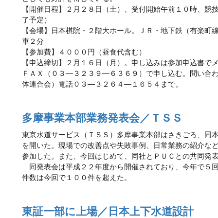
【開催日程】２月２８日（土）、受付開始午前１０時、競
了予定）
【会場】日本棋院・２階大ホール。ＪＲ・地下鉄（有楽町
車２分
【参加費】４０００円（昼食代含む）
【申込締切】２月１６日（月）。申し込みは参加申込書でメール（igo
ＦＡＸ（０３―３２３９―６３６９）で申し込む。問い合
体連合会）電話０３―３２６４―１６５４まで。
多摩事業本部業務発表会／ＴＳＳ
東京水道サービス（ＴＳＳ）多摩事業本部はさきごろ、同
を開いた。現場での改善点や失敗事例、日常業務の紹介な
参加した。また、今回はじめて、同社とＰＵＣとの共同発
同発表会は平成２２年度から開催されており、今年で５回
件数は今回で１００件を超えた。
東証一部に上場／日本上下水道設計