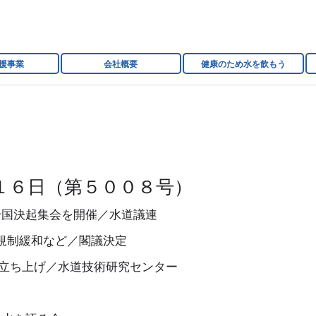
援事業
会社概要
健康のため水を飲もう
１６日（第５００８号）
全国決起集会を開催／水道議連
規制緩和など／閣議決定
｣立ち上げ／水道技術研究センター