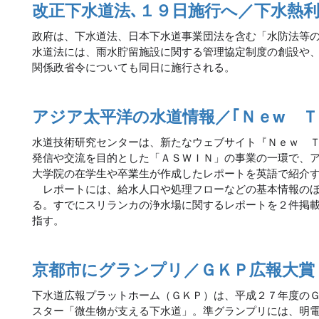
改正下水道法､１９日施行へ／下水熱
政府は、下水道法、日本下水道事業団法を含む「水防法等
水道法には、雨水貯留施設に関する管理協定制度の創設や
関係政省令についても同日に施行される。
アジア太平洋の水道情報／｢Ｎｅw 
水道技術研究センターは、新たなウェブサイト『Ｎｅｗ 
発信や交流を目的とした「ＡＳＷＩＮ」の事業の一環で、
大学院の在学生や卒業生が作成したレポートを英語で紹介
レポートには、給水人口や処理フローなどの基本情報のほ
る。すでにスリランカの浄水場に関するレポートを２件掲
指す。
京都市にグランプリ／ＧＫＰ広報大賞
下水道広報プラットホーム（ＧＫＰ）は、平成２７年度の
スター「微生物が支える下水道」。準グランプリには、明