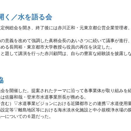
開く／水を語る会
次定例総会を開き、終了後には赤川正和・元東京都公営企業管理者
の意義を改めて強調した眞柄会長のあいさつに続いて議事が進行
務める長岡裕・東京都市大学教授ら役員の再任を決定した。
と題して講演を行った赤川顧問は、自らの豊富な経験談を披露し
協
議会を開催した。提案されたテーマに沿って各事業体が取り組みを
長は佐藤和哉・登米市水道事業所長が務める。
含む）▽水道事業ビジョンにおける近隣都市との連携▽水道使用
の設定等▽離島地区等における海水淡水化施設と中小規模浄水場の
拠―についての６題だった。