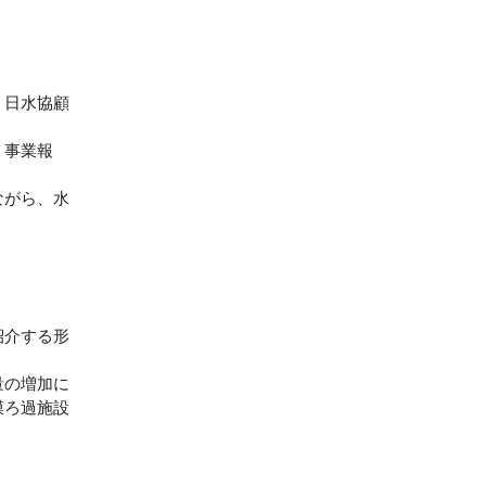
、日水協顧
、事業報
ながら、水
紹介する形
量の増加に
膜ろ過施設