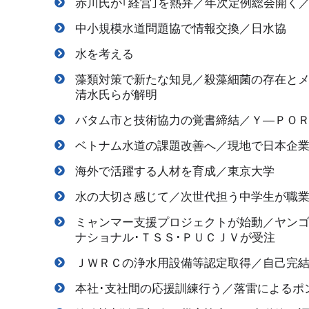
赤川氏が｢経営｣を熱弁／年次定例総会開く
中小規模水道問題協で情報交換／日水協
水を考える
藻類対策で新たな知見／殺藻細菌の存在と
清水氏らが解明
バタム市と技術協力の覚書締結／Ｙ―ＰＯ
ベトナム水道の課題改善へ／現地で日本企
海外で活躍する人材を育成／東京大学
水の大切さ感じて／次世代担う中学生が職
ミャンマー支援プロジェクトが始動／ヤン
ナショナル･ＴＳＳ･ＰＵＣＪＶが受注
ＪＷＲＣの浄水用設備等認定取得／自己完
本社･支社間の応援訓練行う／落雷によるポ