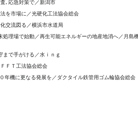
査､応急対策で／新潟市
工法を市場に／光硬化工法協会総会
文化交流図る／横浜市水道局
末処理場で始動／再生可能エネルギーの地産地消へ／月島機
守まで手がける／水ｉｎｇ
／ＦＦＴ工法協会総会
４０年機に更なる発展を／ダクタイル鉄管用ゴム輪協会総会