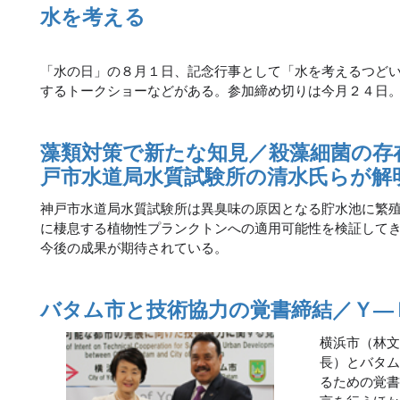
水を考える
「水の日」の８月１日、記念行事として「水を考えるつど
するトークショーなどがある。参加締め切りは今月２４日
藻類対策で新たな知見／殺藻細菌の存
戸市水道局水質試験所の清水氏らが解
神戸市水道局水質試験所は異臭味の原因となる貯水池に繁
に棲息する植物性プランクトンへの適用可能性を検証して
今後の成果が期待されている。
バタム市と技術協力の覚書締結／Ｙ―
横浜市（林
長）とバタ
るための覚