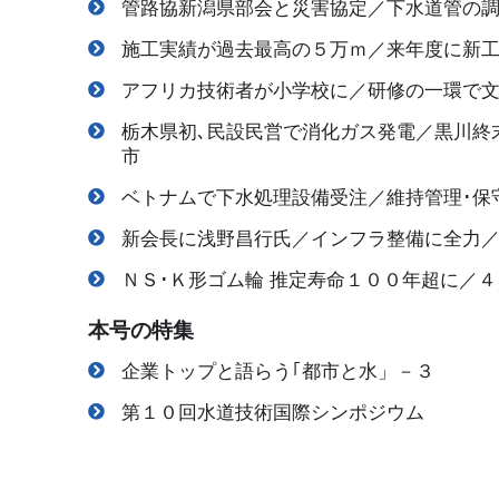
管路協新潟県部会と災害協定／下水道管の調
施工実績が過去最高の５万ｍ／来年度に新
アフリカ技術者が小学校に／研修の一環で
栃木県初､民設民営で消化ガス発電／黒川終
市
ベトナムで下水処理設備受注／維持管理･保
新会長に浅野昌行氏／インフラ整備に全力
ＮＳ･Ｋ形ゴム輪 推定寿命１００年超に／
本号の特集
企業トップと語らう｢都市と水」－３
第１０回水道技術国際シンポジウム