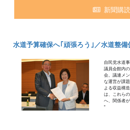
新聞購
水道予算確保へ｢頑張ろう｣／水道整
自民党水道
議員会館内
会。議連メ
な運営が課
よる収益構
は、これら
へ、関係者
"