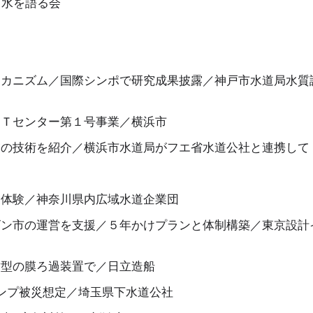
／水を語る会
メカニズム／国際シンポで研究成果披露／神戸市水道局水質
ＲＴセンター第１号事業／横浜市
業の技術を紹介／横浜市水道局がフエ省水道公社と連携して
業体験／神奈川県内広域水道企業団
ゴン市の運営を支援／５年かけプランと体制構築／東京設計
結型の膜ろ過装置で／日立造船
ンプ被災想定／埼玉県下水道公社