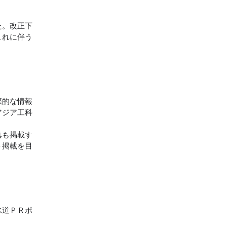
た。改正下
これに伴う
際的な情報
アジア工科
真も掲載す
ト掲載を目
水道ＰＲポ