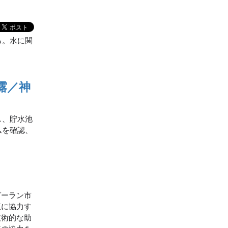
る。水に関
露／神
し、貯水池
ムを確認、
ダーラン市
互に協力す
技術的な助