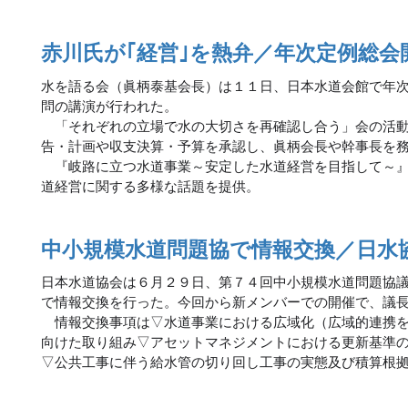
赤川氏が｢経営｣を熱弁／年次定例総会
水を語る会（眞柄泰基会長）は１１日、日本水道会館で年
問の講演が行われた。
「それぞれの立場で水の大切さを再確認し合う」会の活動
告・計画や収支決算・予算を承認し、眞柄会長や幹事長を
『岐路に立つ水道事業～安定した水道経営を目指して～』
道経営に関する多様な話題を提供。
中小規模水道問題協で情報交換／日水
日本水道協会は６月２９日、第７４回中小規模水道問題協
で情報交換を行った。今回から新メンバーでの開催で、議
情報交換事項は▽水道事業における広域化（広域的連携を
向けた取り組み▽アセットマネジメントにおける更新基準
▽公共工事に伴う給水管の切り回し工事の実態及び積算根