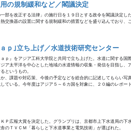
利用の規制緩和など／閣議決定
の一部を改正する法律」の施行日を１９日とする政令を閣議決定し
、熱交換器の設置に関する規制緩和の措置などを盛り込んでおり、
Ｔａｐ｣立ち上げ／水道技術研究センター
Ｔａｐ』をアジア工科大学院と共同で立ち上げた。水道に関する国
アジア太平洋を中心とした地域の水道情報の収集・発信を目指し、
するというもの。
か、課題や対応策、今後の予定などを総合的に記述してもらい写
載している。今年度はアジア５～６カ国を対象に、２０編のレポー
ＧＫＰ広報大賞を決定した。グランプリは、京都市上下水道局の下
電舎のＴＶＣＭ「暮らしと下水道事業と電気技術」が選ばれた。