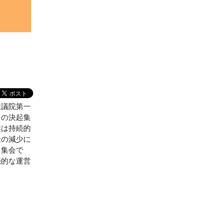
衆議院第一
ての決起集
業は持続的
金の減少に
。集会で
続的な運営