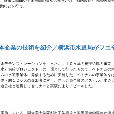
か、両市は民間や学術機関の参加の働きかけ、両国政府や国際機関
活動などを行う。
本企業の技術を紹介／横浜市水道局がフエ
技術デモンストレーションを行った。ＪＩＣＡ草の根技術協力事業
な水』供給プロジェクト」の一環として行ったもので、ベトナムの
ナムの水道事業体に発信するために実施した。ベトナムの事業体を
団体・約１２０人の参加者に対し、同会会員企業のアズビル、水道
水道公社と連携してセミナーと実演によりアピールした。
を実施している。同大学大学院都市工学専攻と国際保健学専攻が連