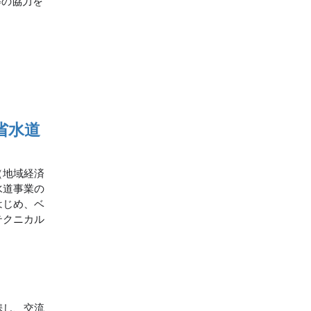
等の協力を
省水道
（地域経済
水道事業の
はじめ、ベ
テクニカル
携し、交流