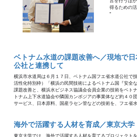
言を行うほ
得るための
"
ベトナム水道の課題改善へ／現地で日
公社と連携して
横浜市水道局は６月１７日、ベトナム国フエ省水道公社で
活性化特別枠）「横浜の民間技術によるベトナム国『安全
課題改善と、横浜水ビジネス協議会会員企業の技術をベト
トナム上下水道協会や隣国カンボジアの事業体など約４０
サービス、日本原料、国産ラセン管などの技術を、フエ省
海外で活躍する人材を育成／東京大学
東京大学では、海外で活躍する人材を育てるプロジェクト