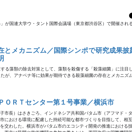
い」が国連大学ウ・タント国際会議場（東京都渋谷区）で開催され
。
在とメカニズム／国際シンポで研究成果披
明
殖する藻類の除去対策として、藻類を殺傷する「殺藻細菌」に注目
きたが、アナベナ等に効果が期待できる殺藻細菌の存在とメカニズ
ＰＯＲＴセンター第１号事業／横浜市
文子市長）はさきごろ、インドネシア共和国バタム市（アフマド・
ム市における環境に配慮した持続可能な都市づくりを目指して、相
書を交わした。横浜市がバタム市のエコシティ開発の推進における