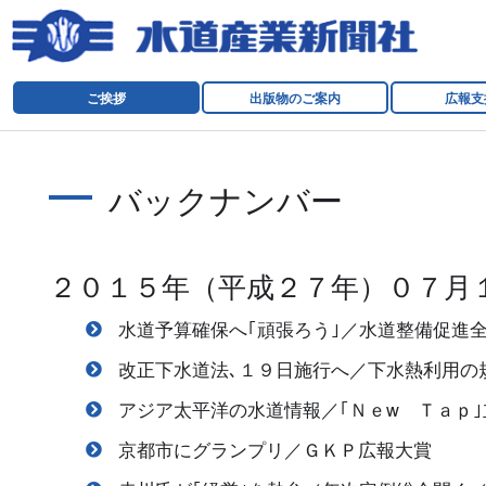
ご挨拶
出版物のご案内
広報支
バックナンバー
２０１５年（平成２７年）０７月
水道予算確保へ｢頑張ろう｣／水道整備促進
改正下水道法､１９日施行へ／下水熱利用の
アジア太平洋の水道情報／｢Ｎｅw Ｔａｐ
京都市にグランプリ／ＧＫＰ広報大賞