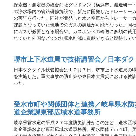
探索機・測定機の総合商社グッドマン（横浜市、渡邊研一
の浄水場内の管路研修施設で、新たに開発したトレーサー
の実証を行った。同社が開発した水と空気からトレーサー
課題となっていた現地でのガスの調達が可能となった。同
にガスが必要となる場合や、ガスボンベの輸送に多額の費
れていた外国などでの無収水削減に貢献できると期待して
堺市上下水道局で技術講習会／日本ダク
日本ダクタイル鉄管協会は１０月７日、堺市上下水道局の
を実施した。重大事故の防止策や東日本大震災における教
った。
受水市町や関係団体と連携／岐阜県水防
道企業課東部広域水道事務所
岐阜県営水道の平成２７年度防災訓練がこのほど、送水区
道企業課および東部広域水道事務所、受水団体７市４町、
水の受水企業などから約１００人が参加。東海トラフ巨大