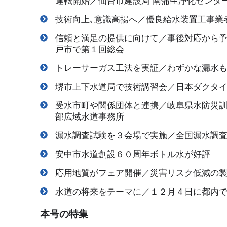
技術向上､意識高揚へ／優良給水装置工事業
信頼と満足の提供に向けて／事後対応から
戸市で第１回総会
トレーサーガス工法を実証／わずかな漏水
堺市上下水道局で技術講習会／日本ダクタ
受水市町や関係団体と連携／岐阜県水防災
部広域水道事務所
漏水調査試験を３会場で実施／全国漏水調
安中市水道創設６０周年ボトル水が好評
応用地質がフェア開催／災害リスク低減の
水道の将来をテーマに／１２月４日に都内
本号の特集