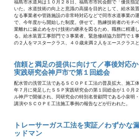
福島市水道局は１０月２８日、福島市市民会館で「優良指
いた。水道技術の向上と意識の高揚を目的として、給水装
なる事業者や管路施設の非常時対応などで同市水道事業の
で、今年度から開始した制度。併せて、熟練技術者のモチ
業離れに歯止めをかけ技術の継承を図るため、職務に精通
る。給水装置工事部門で３事業者、緊急修繕協力部門で１
の２人をマスタークラス、４０歳未満２人をエースクラス
信頼と満足の提供に向けて／事後対応か
実践研究会神戸市で第１回総会
配水管の洗管工法であるＳＣＯＰＥ工法の普及拡大、施工
年７月に発足したＳＳＰ実践研究会の第１回総会が１０月
ル神戸で開催され、同研究会の特別名誉顧問である小泉明
講演やＳＣＯＰＥ工法施工事例の報告などが行われた。
トレーサーガス工法を実証／わずかな
ッドマン