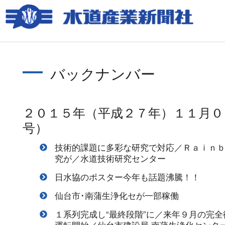
バックナンバー
２０１５年（平成２７年）１１月０
号）
技術的課題に多彩な研究で対応／Ｒａｉｎ
究が／水道技術研究センター
日水協のポスター今年も話題沸騰！！
仙台市･南蒲生浄化セが一部稼働
１系列完成し“最終段階”に／来年９月の完
運転開始／仙台市建設局 南蒲生浄化センタ