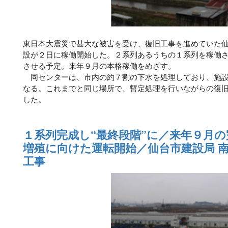
東日本大震災で甚大な被害を受け、復旧工事を進めていた
設が２日に稼働開始した。２系列あるうちの１系列を稼働
させる予定。来年９月の本格稼働をめざす。
同センターは、市内の約７割の下水を処理しており、施設
なる。これまでと同じ場所で、暫定処理を行いながらの復
した。
１系列完成し“最終段階”に／来年９月
増殖に向けた運転開始／仙台市建設局 
工事