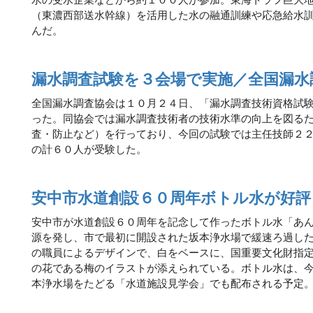
（東濃西部送水幹線）を活用した水の融通訓練や応急給水
んだ。
漏水調査試験を３会場で実施／全国漏水
全国漏水調査協会は１０月２４日、「漏水調査技術資格試
った。同協会では漏水調査技術者の技術水準の向上を図る
査・防止など）を行っており、今回の試験では主任技師２
の計６０人が受験した。
安中市水道創設６０周年ボトル水が好評
安中市が水道創設６０周年を記念して作ったボトル水「あ
源を発し、市で最初に開設された坂本浄水場で緩速ろ過し
の職員によるデザインで、白をベースに、国重要文化財指
の花である梅のイラストが添えられている。ボトル水は、
本浄水場をたどる「水道施設見学会」でも配布される予定