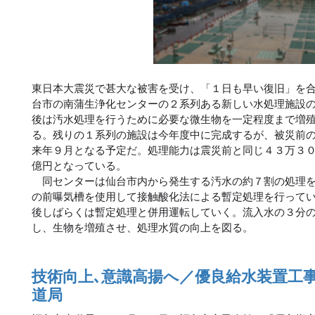
東日本大震災で甚大な被害を受け、「１日も早い復旧」を
台市の南蒲生浄化センターの２系列ある新しい水処理施設
後は汚水処理を行うために必要な微生物を一定程度まで増
る。残りの１系列の施設は今年度中に完成するが、被災前
来年９月となる予定だ。処理能力は震災前と同じ４３万３
億円となっている。
同センターは仙台市内から発生する汚水の約７割の処理を
の前曝気槽を使用して接触酸化法による暫定処理を行って
後しばらくは暫定処理と併用運転していく。流入水の３分
し、生物を増殖させ、処理水質の向上を図る。
技術向上､意識高揚へ／優良給水装置工
道局