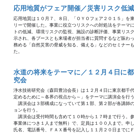
応用地質がフェア開催／災害リスク低減
応用地質は１０月７、８日、「ＯＹＯフェア２０１５」を
リーで開催した。事業に役立つリスクへの対処法をテーマ
トの低減、環境リスクの監視、施設の診断評価、事業リス
示され、各ブースとも来場者が担当者に質問するなど賑わ
務める「自然災害の脅威を知る、備える」などのセミナー
た。
水道の将来をテーマに／１２月４日に都
究会
浄水技術研究会（森田豊治会長）は１２月４日に東京都千
定めるために～各界の視点から～」をテーマに講演会を行
講演会は３部構成になっていて第１部、第２部が各講師の
ョンを行う。
講演会は受付時間も含めて１０時から１７時まで行う。参
事業体につき１人まで無料）で、定員は１００人まで。申
氏名、電話番号、ＦＡＸ番号を記入し１１月２０日までに