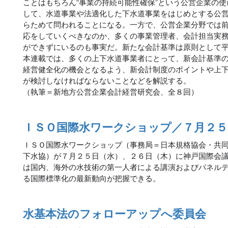
ことはもちろん“事業の持続可能性確保”という公営企業の
して、水道事業や法適化した下水道事業をはじめとする公
らためて問われることになる。一方で、公営企業分野では
応をしていくべきなのか、多くの事業管理者、会計担当実
ができずにいるのも事実だ。新たな会計基準は原則として
本連載では、多くの上下水道事業者にとって、新会計基準
経営健全化の機会となるよう、新会計制度のポイントや上
が検討しなければならないことなどを解説する。
（執筆＝新地方公営企業会計経営研究会、全８回）
ＩＳＯ国際水ワークショップ／７月２５
ＩＳＯ国際水ワークショップ（事務局＝日本規格協会・共
下水協）が７月２５日（水）、２６日（木）に神戸国際会
は国内、海外の水技術の第一人者による講演およびパネル
る国際標準化の最新動向が把握できる。
水基本法のフォローアップへ委員会