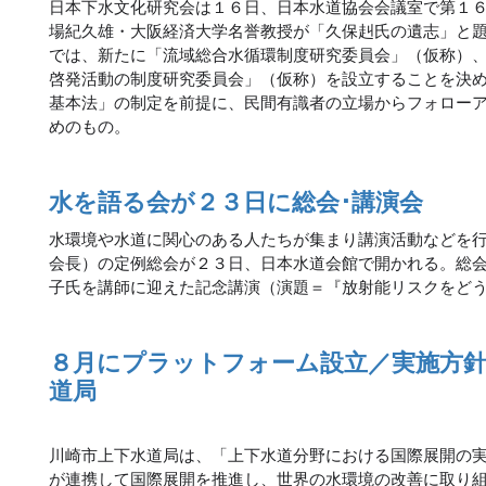
日本下水文化研究会は１６日、日本水道協会会議室で第１
場紀久雄・大阪経済大学名誉教授が「久保赳氏の遺志」と
では、新たに「流域総合水循環制度研究委員会」（仮称）
啓発活動の制度研究委員会」（仮称）を設立することを決
基本法」の制定を前提に、民間有識者の立場からフォロー
めのもの。
水を語る会が２３日に総会･講演会
水環境や水道に関心のある人たちが集まり講演活動などを
会長）の定例総会が２３日、日本水道会館で開かれる。総
子氏を講師に迎えた記念講演（演題＝『放射能リスクをど
８月にプラットフォーム設立／実施方針
道局
川崎市上下水道局は、「上下水道分野における国際展開の
が連携して国際展開を推進し、世界の水環境の改善に取り