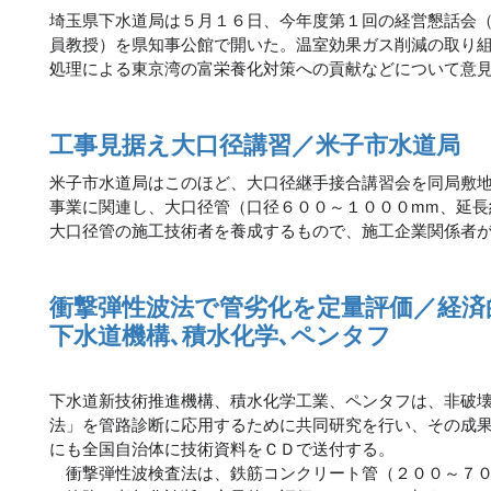
埼玉県下水道局は５月１６日、今年度第１回の経営懇話会
員教授）を県知事公館で開いた。温室効果ガス削減の取り
処理による東京湾の富栄養化対策への貢献などについて意
工事見据え大口径講習／米子市水道局
米子市水道局はこのほど、大口径継手接合講習会を同局敷
事業に関連し、大口径管（口径６００～１０００mm、延長
大口径管の施工技術者を養成するもので、施工企業関係者
衝撃弾性波法で管劣化を定量評価／経済
下水道機構､積水化学､ペンタフ
下水道新技術推進機構、積水化学工業、ペンタフは、非破
法」を管路診断に応用するために共同研究を行い、その成
にも全国自治体に技術資料をＣＤで送付する。
衝撃弾性波検査法は、鉄筋コンクリート管（２００～７０