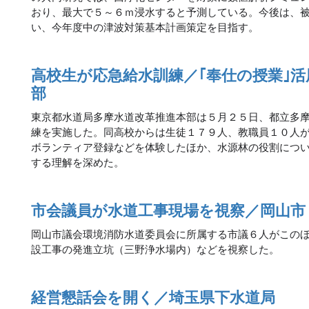
おり、最大で５～６ｍ浸水すると予測している。今後は、
い、今年度中の津波対策基本計画策定を目指す。
高校生が応急給水訓練／｢奉仕の授業｣
部
東京都水道局多摩水道改革推進本部は５月２５日、都立多
練を実施した。同高校からは生徒１７９人、教職員１０人
ボランティア登録などを体験したほか、水源林の役割につ
する理解を深めた。
市会議員が水道工事現場を視察／岡山市
岡山市議会環境消防水道委員会に所属する市議６人がこの
設工事の発進立坑（三野浄水場内）などを視察した。
経営懇話会を開く／埼玉県下水道局