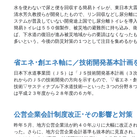
水を使わないで尿と便を回収する簡易トイレが、東日本大
清水芳久教授らが開発したもので、リン回収などし尿分離
ステムが普及していない開発途上国でし尿分離トイレを導
簡易トイレは５５０個製作、被災地の避難所に持ち込み、
ば、下水道の復旧が進み被災地域からの要請はなくなった
多いという。今後の防災対策の１つとして注目を集めるか
省エネ･創エネ軸に／技術開発基本計画
日本下水道事業団（ＪＳ）は「ＪＳ技術開発基本計画（３
れからのＪＳの技術開発の方向を示すもので、▽省エネ・
技術▽サスティナブル下水道技術―といった３つの分野８
は平成２３年度から２８年度の６カ年。
公営企業会計制度改正･その影響と対策
昨年５月、地方公営企業法が約４０年ぶりに大幅に改正さ
った。さらに、地方公営企業会計基準も抜本的に見直され