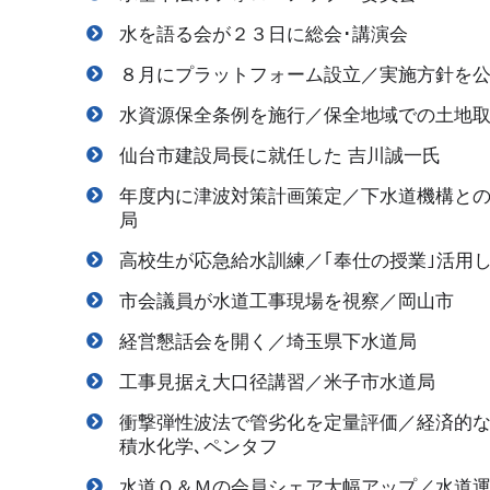
水を語る会が２３日に総会･講演会
８月にプラットフォーム設立／実施方針を
水資源保全条例を施行／保全地域での土地
仙台市建設局長に就任した 吉川誠一氏
年度内に津波対策計画策定／下水道機構と
局
高校生が応急給水訓練／｢奉仕の授業｣活用
市会議員が水道工事現場を視察／岡山市
経営懇話会を開く／埼玉県下水道局
工事見据え大口径講習／米子市水道局
衝撃弾性波法で管劣化を定量評価／経済的な
積水化学､ペンタフ
水道Ｏ＆Ｍの会員シェア大幅アップ／水道