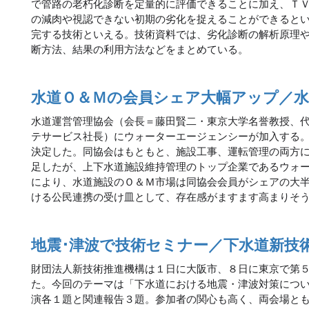
で管路の老朽化診断を定量的に評価できることに加え、Ｔ
の減肉や視認できない初期の劣化を捉えることができると
完する技術といえる。技術資料では、劣化診断の解析原理
断方法、結果の利用方法などをまとめている。
水道Ｏ＆Ｍの会員シェア大幅アップ／水
水道運営管理協会（会長＝藤田賢二・東京大学名誉教授、
テサービス社長）にウォーターエージェンシーが加入する
決定した。同協会はもともと、施設工事、運転管理の両方
足したが、上下水道施設維持管理のトップ企業であるウォ
により、水道施設のＯ＆Ｍ市場は同協会会員がシェアの大
ける公民連携の受け皿として、存在感がますます高まりそ
地震･津波で技術セミナー／下水道新技
財団法人新技術推進機構は１日に大阪市、８日に東京で第
た。今回のテーマは「下水道における地震・津波対策につ
演各１題と関連報告３題。参加者の関心も高く、両会場と