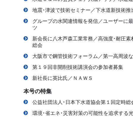
地震･津波で技術セミナー／下水道新技術推
グループの水関連情報を発信／ユーザーに
ツ
新会長に八木芦森工業常務／高強度･耐圧素
総会
大阪市で鋼管技術フォーラム／第一高周波
第１９回非開削技術講演会の参加者募集
新社長に英比氏／ＮＡＷＳ
本号の特集
公益社団法人･日本下水道協会第１回定時総
環境･省エネ･災害対策の可能性を追求する