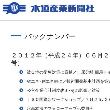
バックナンバー
２０１２年（平成２４年）０６月２
号）
被災地の衛生対策に貢献／し尿分離 簡易ト
省エネ･創エネ軸に／技術開発基本計画を策
公営企業会計制度改正･その影響と対策
ＩＳＯ国際水ワークショップ／７月２５､２
水基本法のフォローアップへ委員会