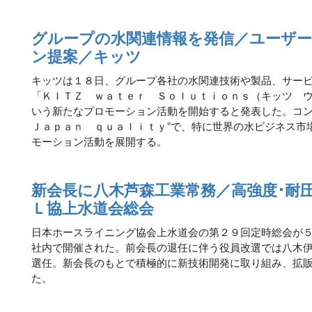
グループの水関連情報を発信／ユーザ
ン提案／キッツ
キッツは１８日、グループ各社の水関連技術や製品、サー
「ＫＩＴＺ ｗａｔｅｒ Ｓｏｌｕｔｉｏｎｓ（キッツ 
いう新たなプロモーション活動を開始すると発表した。コン
Ｊａｐａｎ ｑｕａｌｉｔｙ”で、特に世界の水ビジネス市
モーション活動を展開する。
新会長に八木芦森工業常務／高強度･耐
Ｌ協上水道会総会
日本ホースライニング協会上水道会の第２９回定時総会が
社内で開催された。前会長の退任に伴う役員改選では八木
選任。新会長のもとで積極的に新技術開発に取り組み、拡
た。