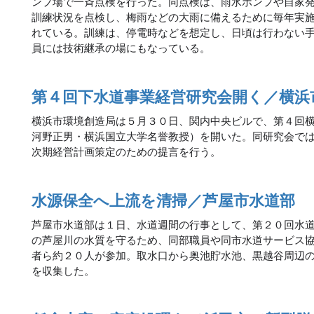
ンプ場で一斉点検を行った。同点検は、雨水ポンプや自家
訓練状況を点検し、梅雨などの大雨に備えるために毎年実
れている。訓練は、停電時などを想定し、日頃は行わない
員には技術継承の場にもなっている。
第４回下水道事業経営研究会開く／横浜
横浜市環境創造局は５月３０日、関内中央ビルで、第４回
河野正男・横浜国立大学名誉教授）を開いた。同研究会で
次期経営計画策定のための提言を行う。
水源保全へ上流を清掃／芦屋市水道部
芦屋市水道部は１日、水道週間の行事として、第２０回水
の芦屋川の水質を守るため、同部職員や同市水道サービス
者ら約２０人が参加。取水口から奥池貯水池、黒越谷周辺の
を収集した。