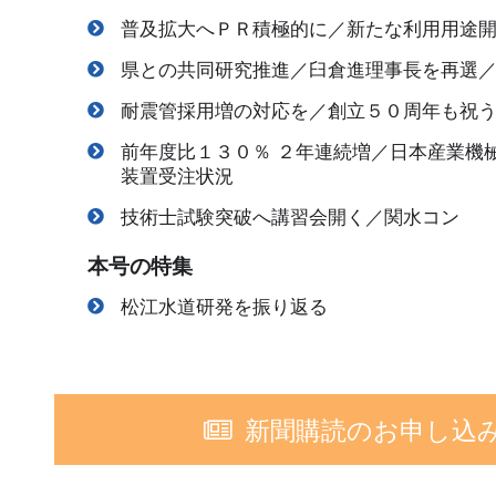
普及拡大へＰＲ積極的に／新たな利用用途
県との共同研究推進／臼倉進理事長を再選
耐震管採用増の対応を／創立５０周年も祝
前年度比１３０％ ２年連続増／日本産業機
装置受注状況
技術士試験突破へ講習会開く／関水コン
本号の特集
松江水道研発を振り返る
新聞購読のお申し込