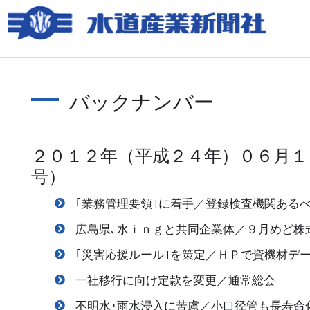
バックナンバー
２０１２年（平成２４年）０６月１
号）
｢業務管理要領｣に着手／登録検査機関ある
広島県､水ｉｎｇと共同企業体／９月めど株
｢災害応援ルール｣を策定／ＨＰで資機材デ
一社移行に向け定款を変更／通常総会
不明水･雨水浸入に苦慮／小口径管も長寿命