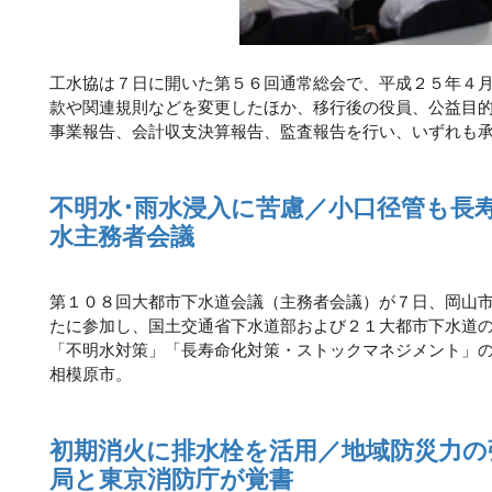
工水協は７日に開いた第５６回通常総会で、平成２５年４
款や関連規則などを変更したほか、移行後の役員、公益目
事業報告、会計収支決算報告、監査報告を行い、いずれも
不明水･雨水浸入に苦慮／小口径管も長
水主務者会議
第１０８回大都市下水道会議（主務者会議）が７日、岡山
たに参加し、国土交通省下水道部および２１大都市下水道
「不明水対策」「長寿命化対策・ストックマネジメント」
相模原市。
初期消火に排水栓を活用／地域防災力の
局と東京消防庁が覚書