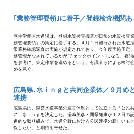
｢業務管理要領｣に着手／登録検査機関
厚生労働省水道課は、登録水質検査機関が日常の水質検査
務管理要領」の策定に着手する。４月１日施行された水道
常業務確認調査の実施が規定されており、今年度実施予定
務管理がなされているかが“チェックポイント”になる。要
を参考に、策定作業を進めるという。有識者らによる検討
めを急ぐ。
広島県､水ｉｎｇと共同企業体／９月め
連携
広島県は、県営水道事業の運営体制として設立する「公民
に、水ｉｎｇを決定した。湯﨑英彦・同県知事が１２日の
進的な取り組みで、水道分野における公民連携の新しいモ
保したい」と期待を寄せた。