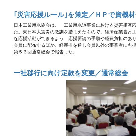
｢災害応援ルール｣を策定／ＨＰで資機
日本工業用水協会は、「工業用水道事業における災害相互
た。東日本大震災の教訓を踏まえたもので、経済産業省と
な応援活動ができるよう、応援要請の手順や経費負担のあ
会員に配布するほか、経産省を通じ会員以外の事業者にも
第５６回通常総会で報告した。
一社移行に向け定款を変更／通常総会