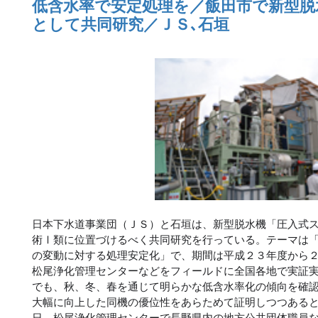
低含水率で安定処理を／飯田市で新型脱
として共同研究／ＪＳ､石垣
日本下水道事業団（ＪＳ）と石垣は、新型脱水機「圧入式
術Ⅰ類に位置づけるべく共同研究を行っている。テーマは
の変動に対する処理安定化」で、期間は平成２３年度から
松尾浄化管理センターなどをフィールドに全国各地で実証
でも、秋、冬、春を通じて明らかな低含水率化の傾向を確
大幅に向上した同機の優位性をあらためて証明しつつある
日、松尾浄化管理センターで長野県内の地方公共団体職員