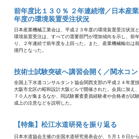
前年度比１３０％ ２年連続増／日本産
年度の環境装置受注状況
日本産業機械工業会は、平成２３年度の環境装置受注状況
環境装置受注は、すべての需要部門が増加傾向を示し、前
り、２年連続で前年度を上回った。また、産業機械輸出は前
億円となった。
技術士試験突破へ講習会開く／関水コン
全国上下水道コンサルタント協会関西支部の平成２４年度
大阪市北区の昭和設計大阪ビルで開催された。会員に加え
７０人が集まるなか、同試験審査委員経験者や合格者が試
成上の注意などを説明した。
【特集】松江水道研発を振り返る
日本水道協会主催の全国水道研究発表会が、５月１６日か