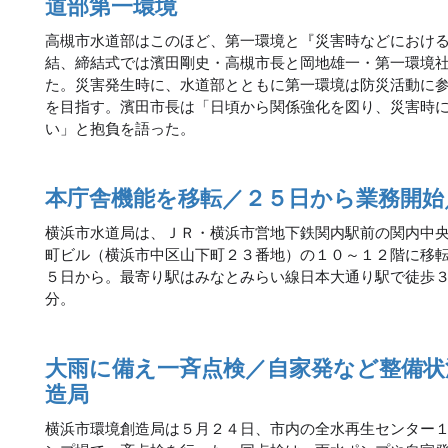
道部第一環境
高槻市水道部はこのほど、第一環境と『災害時などにおけ
結、締結式では濱田剛史・高槻市長と岡地雄一・第一環境
た。災害発生時に、水道部とともに第一環境は防災活動に
を目指す。濱田市長は「日頃から関係強化を図り、災害時
い」と抱負を語った。
本庁舎機能を移転／２５日から業務開始
横浜市水道局は、ＪＲ・横浜市営地下鉄関内駅前の関内中
町ビル（横浜市中区山下町２３番地）の１０～１２階に移
５日から。最寄り駅はみなとみらい線日本大通り駅で徒歩
分。
大雨に備え一斉点検／自家発など整備状
造局
横浜市環境創造局は５月２４日、市内の全水再生センター