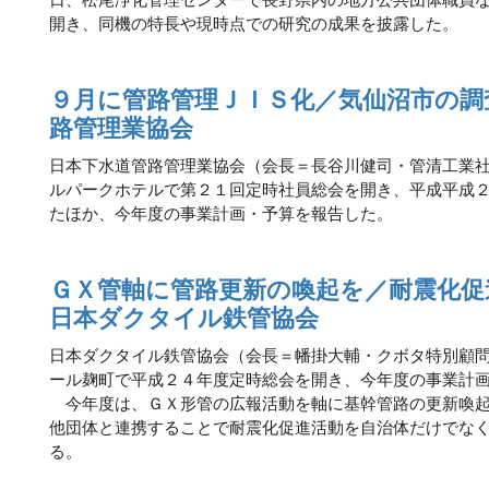
開き、同機の特長や現時点での研究の成果を披露した。
９月に管路管理ＪＩＳ化／気仙沼市の調
路管理業協会
日本下水道管路管理業協会（会長＝長谷川健司・管清工業
ルパークホテルで第２１回定時社員総会を開き、平成平成
たほか、今年度の事業計画・予算を報告した。
ＧＸ管軸に管路更新の喚起を／耐震化促
日本ダクタイル鉄管協会
日本ダクタイル鉄管協会（会長＝幡掛大輔・クボタ特別顧
ール麹町で平成２４年度定時総会を開き、今年度の事業計
今年度は、ＧＸ形管の広報活動を軸に基幹管路の更新喚起
他団体と連携することで耐震化促進活動を自治体だけでな
る。