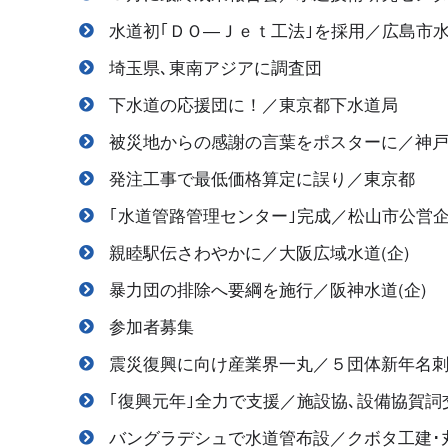
水道初｢ＤＯ―Ｊｅｔ工法｣を採用／広島市
埼玉県､東南アジアに調査団
下水道の応援団に！／東京都下水道局
被災地からの感謝の言葉をポスターに／神
発注工事で最低価格算定に誤り／東京都
｢水道管路管理センター｣完成／松山市公営
親睦駅伝さわやかに／大阪広域水道(企)
暴力団の排除へ要綱を施行／阪神水道(企)
参加者募集
震災復興に向け産業界一丸／５団体新年名
｢復興元年｣全力で支援／施設協､設備協賀詞
バングラデシュで水道管布設／クボタ工建･