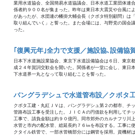
業用水道協会、全国簡易水道協議会、日本水道工業団体連
係者約９００名が集まった。昨年は東日本大震災や台風に
があったが、水団連の幡掛大輔会長（クボタ特別顧問）は
取り組んでいく」と誓った。また会場には、与野党の国会
った。
｢復興元年｣全力で支援／施設協､設備協
日本下水道施設業協会、東京下水道設備協会は６日、東京
成２４年賀詞交歓会を開いた。関係者が一堂に会し、東日
下水道界一丸となって取り組むことを誓った。
バングラデシュで水道管布設／クボタ工
クボタ工建・丸紅ＪＶは、バングラデシュ第２の都市、チ
管路布設工事を受注した。ＪＩＣＡの円借款を利用してチ
工事で、請負金額は約９０億円。同市郊外のカルナフリ川
水管と市内の配水管、総延長約７６㎞を布設する。工事に
クタイル鉄管で、一部水管橋部分には鋼管を採用。資機材