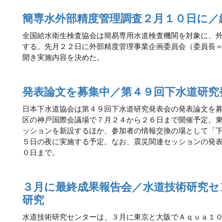
簡専水外部精度管理調査２月１０日に／
全国給水衛生検査協会は簡易専用水道検査機関を対象に、
する。先月２２日に外部精度管理事業企画委員会（委員長
開き実施内容を決めた。
発表論文を募集中／第４９回下水道研究
日本下水道協会は第４９回下水道研究発表会の発表論文を
区の神戸国際会議場で７月２４から２６日まで開催予定。
ッションを新設するほか、参加者の情報交換の場として「
５日の夜に実施する予定。なお、震災関連セッションの発
０日まで。
３月に最終成果報告会／水道技術研究セ
研究
水道技術研究センターは、３月に東京と大阪でＡｑｕａ１