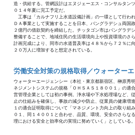
造・供給する。管網設計はエヌジェーエス・コンサルタン
０１４年夏に完工予定だ。
工事は「カルナフリ上水道設備計画」の一環として行われ
ＤＡ事業として実施することを日本、バングラデシュ両国
２億円の借款契約を締結した。チッタゴン市はバングラデ
整備することで、地域住民の生活環境向上や投資環境のさ
計画完成により、同市の水道普及率は４８％から７２％に
２０万人に増加すると想定されている。
労働安全対策の規格取得／ウォーターエ
ウォーターエージェンシー（本社・東京都新宿区、榊原秀
ネジメントシステムの規格「ＯＨＳＡＳ１８００１」の適
営管理企業としては初の事例。浄水場や下水処理場など、
止の仕組みを確保し、事故の減少や防止、従業員の健康増
１の適合証明取得について「マネジメント力向上の取り組
０１、同１４００１と合わせ、品質、環境、安全のさらな
理における安全と効率化の実現に努めていく」としている