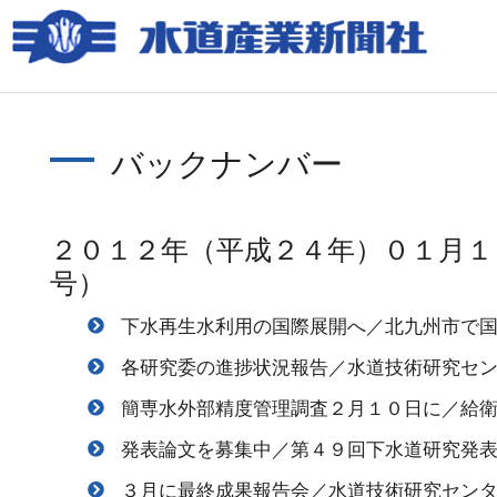
バックナンバー
２０１２年（平成２４年）０１月１
号）
下水再生水利用の国際展開へ／北九州市で
各研究委の進捗状況報告／水道技術研究セ
簡専水外部精度管理調査２月１０日に／給
発表論文を募集中／第４９回下水道研究発
３月に最終成果報告会／水道技術研究セン