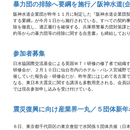
暴力団の排除へ要綱を施行／阪神水道(企
阪神水道企業団が昨年１１月に制定した『阪神水道企業団
する要綱』が今月１日から施行されている。すべての契約
除を徹底し、適正履行を確保する。兵庫県警暴力団対策課
約等からの暴力団等の排除に関する合意書』も締結してお
参加者募集
日水協国際交流基金による英国ＷＴＩ研修の修了者で組織
研修会が、２月１０日に仙台市内のホテル・パレス宮城野
催していた報告会・研修会だが、昨年度にはじめて名古屋
なる。東日本大震災に関する講演も多数用意される。会員
では現在参加申し込みを受け付けている。
震災復興に向け産業界一丸／５団体新年
６日、東京都千代田区の東京會舘で水関係５団体共催（日