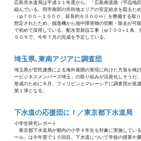
広島市水道局は平成２１年度から、「広島南道路（宇品地
組んでいる。同市南部の市街地エリアの安定給水を図るた
（φ７００～１０００、延長約６０００ｍ）を整備する取
想定されたため、掘進機から地中障害物の切断・除去が可
で初めて採用している。配水管新設工事（φ７００×１条、
５０％で、今年７月の完成を予定している。
埼玉県､東南アジアに調査団
埼玉県が官民連携による海外展開の実現に向けた方策を検
ービジネスメンバーズ埼玉」の取り組みが活発化しそうだ
形成のために今月、フィリピンとマレーシアに調査団が派
第１弾となる。
下水道の応援団に！／東京都下水道局
小学生研究レポート
東京都下水道局が都内の小学４年生を対象に実施している
ール」は今年度で１０回目。下水道について学校の授業や