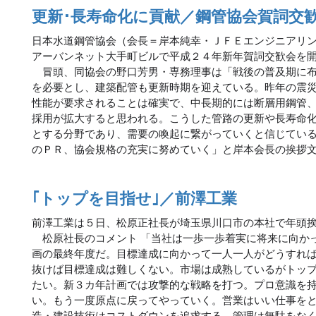
更新･長寿命化に貢献／鋼管協会賀詞交
日本水道鋼管協会（会長＝岸本純幸・ＪＦＥエンジニアリ
アーバンネット大手町ビルで平成２４年新年賀詞交歓会を
冒頭、同協会の野口芳男・専務理事は「戦後の普及期に布
を必要とし、建築配管も更新時期を迎えている。昨年の震
性能が要求されることは確実で、中長期的には断層用鋼管
採用が拡大すると思われる。こうした管路の更新や長寿命
とする分野であり、需要の喚起に繋がっていくと信じてい
のＰＲ、協会規格の充実に努めていく」と岸本会長の挨拶
｢トップを目指せ｣／前澤工業
前澤工業は５日、松原正社長が埼玉県川口市の本社で年頭
松原社長のコメント 「当社は一歩一歩着実に将来に向か
画の最終年度だ。目標達成に向かって一人一人がどうすれ
抜けば目標達成は難しくない。市場は成熟しているがトッ
たい。新３カ年計画では攻撃的な戦略を打つ。プロ意識を
い。もう一度原点に戻ってやっていく。営業はいい仕事を
造・建設技術はコストダウンを追求する。管理は無駄をな