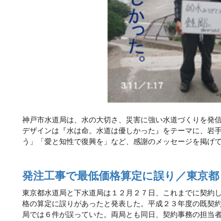
神戸市水道局は、水の大切さ、災害に強い水道づくりを発
デザインは『水は命。水道は優しかった』をテーマに、岩
う」「愛と知性で復興を」など、感謝のメッセージを掲げ
発注工事で最低価格算定に誤り／東京都
東京都水道局と下水道局は１２月２７日、これまでに契約
格の算定に誤りがあったと発表した。平成２３年度の既契
局では６件が誤っていた。両局とも同日、契約事務の担当