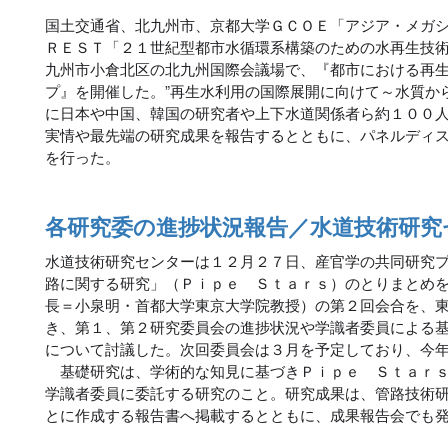
国土交通省、北九州市、京都大学ＧＣＯＥ「アジア・メガ
ＲＥＳＴ「２１世紀型都市水循環系構築のための水再生技
九州市小倉北区の北九州国際会議場で、『都市における再
プ』を開催した。”再生水利用の国際展開に向けて～水質か
に日本や中国、韓国の研究者や上下水道関係者ら約１００
実情や最先端の研究成果を報告するとともに、パネルディ
を行った。
各研究委の進捗状況報告／水道技術研究
水道技術研究センターは１２月２７日、産官学の共同研究
路に関する研究」（Ｐｉｐｅ Ｓｔａｒｓ）のとりまとめ
長＝小泉明・首都大学東京大学院教授）の第２回会合を、
き、第１、第２研究委員会の進捗状況や学識者委員による
について討議した。次回委員会は３月を予定しており、今
基礎研究は、学術的な知見に基づきＰｉｐｅ Ｓｔａｒｓ
学識者委員に委託する研究のこと。研究成果は、管路技術
とに作成する報告書へ掲載するとともに、成果報告会でも