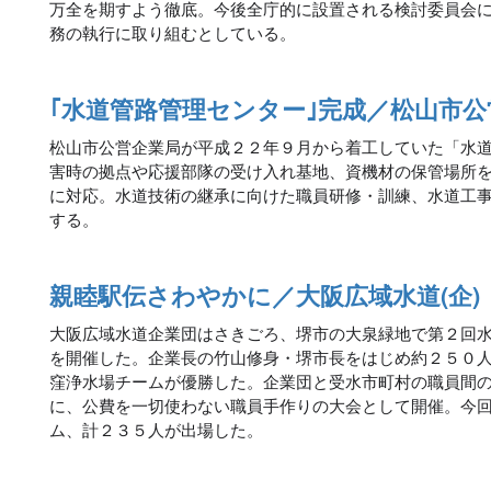
万全を期すよう徹底。今後全庁的に設置される検討委員会
務の執行に取り組むとしている。
｢水道管路管理センター｣完成／松山市公
松山市公営企業局が平成２２年９月から着工していた「水
害時の拠点や応援部隊の受け入れ基地、資機材の保管場所
に対応。水道技術の継承に向けた職員研修・訓練、水道工
する。
親睦駅伝さわやかに／大阪広域水道(企)
大阪広域水道企業団はさきごろ、堺市の大泉緑地で第２回
を開催した。企業長の竹山修身・堺市長をはじめ約２５０
窪浄水場チームが優勝した。企業団と受水市町村の職員間
に、公費を一切使わない職員手作りの大会として開催。今
ム、計２３５人が出場した。