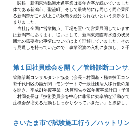
関根 新潟東港臨海水道事業は長年赤字が続いていました
体である新潟市、聖籠町、そして最終的には同じく同企業
る新潟県がこれ以上この状態を続けられないという決断を
まりました。
当社は全国に営業拠点、工場を置いて営業展開しています
は新潟市にあります。従いまして、新潟東港臨海水道の状
団地の需要者の事情についてはよく理解していました。そ
う見通しを持っていたので、事業譲渡の入札に参加し、２
第１回社員総会を開く／管路診断コンサ
管路診断コンサルタント協会（会長＝村岡基・極東技工コ
都千代田区の霞が関コモンゲートで一般社団法人移行後の第
を開き、平成21年度事業・決算報告や22年度事業計画・予
村岡会長は「技術委員会を中心に非常に効率的な活動がで
注機会が増える活動もしっかりやっていきたい」と挨拶し
さいたま市で試験施工行う／ハットリ