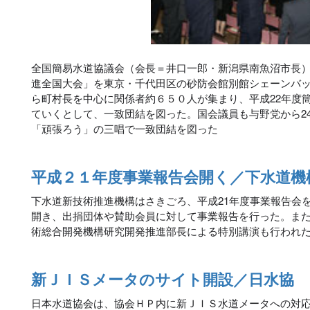
全国簡易水道協議会（会長＝井口一郎・新潟県南魚沼市長）は
進全国大会」を東京・千代田区の砂防会館別館シェーンバ
ら町村長を中心に関係者約６５０人が集まり、平成22年度
ていくとして、一致団結を図った。国会議員も与野党から2
「頑張ろう」の三唱で一致団結を図った
平成２１年度事業報告会開く／下水道機
下水道新技術推進機構はさきごろ、平成21年度事業報告会
開き、出捐団体や賛助会員に対して事業報告を行った。ま
術総合開発機構研究開発推進部長による特別講演も行われ
新ＪＩＳメータのサイト開設／日水協
日本水道協会は、協会ＨＰ内に新ＪＩＳ水道メータへの対