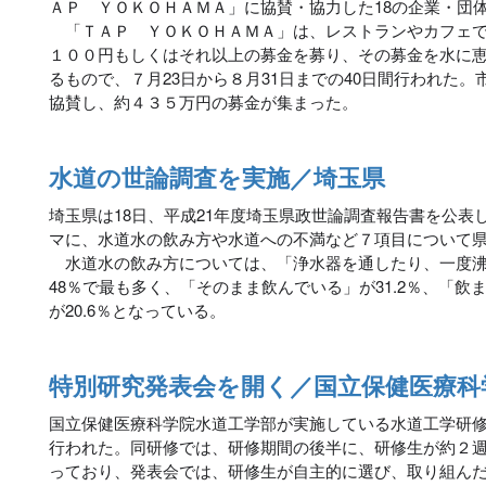
ＡＰ ＹＯＫＯＨＡＭＡ」に協賛・協力した18の企業・団
「ＴＡＰ ＹＯＫＯＨＡＭＡ」は、レストランやカフェで
１００円もしくはそれ以上の募金を募り、その募金を水に
るもので、７月23日から８月31日までの40日間行われた
協賛し、約４３５万円の募金が集まった。
水道の世論調査を実施／埼玉県
埼玉県は18日、平成21年度埼玉県政世論調査報告書を公表
マに、水道水の飲み方や水道への不満など７項目について
水道水の飲み方については、「浄水器を通したり、一度沸
48％で最も多く、「そのまま飲んでいる」が31.2％、「
が20.6％となっている。
特別研究発表会を開く／国立保健医療科
国立保健医療科学院水道工学部が実施している水道工学研修の
行われた。同研修では、研修期間の後半に、研修生が約２
っており、発表会では、研修生が自主的に選び、取り組んだ