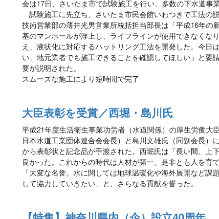
会は17日、さいたま市で試験施工を行い、多数の下水道事
試験施工に先立ち、さいたま市民会館いわつきで工法の説
技術営業部の薄井光男営業所統括担当部長は「平成16年の新潟
基のマンホールが浮上し、ライフラインが使用できなくな
え、液状化に対応するハットリング工法を開発した。今日
い、地元業者でも施工できることを確認してほしい」と要
要が説明された。
スムーズな施工により短時間で完了
大臣表彰を受賞／西堀・島川氏
平成21年度生活衛生事業功労者（水道関係）の厚生労働大
日本水道工業団体連合会会長）と島川文雄氏（同副会長）に
から表彰状と記念品が手渡された。西堀氏は「長い間、上
良かった。これからの時代は人材が第一。是非とも人を育
「大変な名誉。水に関しては地球温暖化や海外展開など課
して協力していきたい」と、さらなる貢献を誓った。
【特集】神奈川県内（企）設立40周年