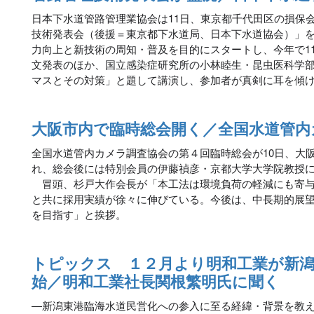
日本下水道管路管理業協会は11日、東京都千代田区の損保会
技術発表会（後援＝東京都下水道局、日本下水道協会）」
力向上と新技術の周知・普及を目的にスタートし、今年で1
文発表のほか、国立感染症研究所の小林睦生・昆虫医科学
マスとその対策」と題して講演し、参加者が真剣に耳を傾
大阪市内で臨時総会開く／全国水道管内
全国水道管内カメラ調査協会の第４回臨時総会が10日、大
れ、総会後には特別会員の伊藤禎彦・京都大学大学院教授
冒頭、杉戸大作会長が「本工法は環境負荷の軽減にも寄与
と共に採用実績が徐々に伸びている。今後は、中長期的展
を目指す」と挨拶。
トピックス １２月より明和工業が新潟
始／明和工業社長関根繁明氏に聞く
―新潟東港臨海水道民営化への参入に至る経緯・背景を教