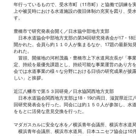
年行っているもので、受水市町（11市町）と協働で訓練を
上や被災時における水道施設の復旧体制の充実を図り、受
す。
豊橋市で研究発表会開く／日水協中部地方支部
日本水道協会中部地方支部の第34回研究発表会が17・18
開かれた。会員ら約１１０人が集まるなか、17題の最新知
われた。
冒頭、開催地の河村茂義・豊橋市上下水道局次長が「事業
定、持続を最優先課題とし、持続可能な事業運営のあり方
会では水道事業の様々な分野における日頃の研究成果が披
しい」と挨拶。
近江八幡市で第５３回研発／日水協関西地方支部
日本水道協会関西地方支部は18・19の両日、滋賀県近江八
回研究発表会を行った。同会には約１５０人が参加し、水道
をもとに活発な意見交換を行った。
マダガスカルに安全な水を／横浜青年会議所、横浜市水道
横浜青年会議所、横浜市水道局、日本ユニセフ協会は10月