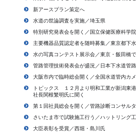
新アースプラン策定へ
水道の世論調査を実施／埼玉県
特別研究発表会を開く／国立保健医療科学
主要機器品質認定者を随時募集／東京都下
水の写真コンテスト展示会／東京・飯田橋
管路管理技術発表会が盛況／日本下水道管
大阪市内で臨時総会開く／全国水道管内カ
トピックス １２月より明和工業が新潟東
社長関根繁明氏に聞く
第１回社員総会を開く／管路診断コンサル
さいたま市で試験施工行う／ハットリング
大臣表彰を受賞／西堀・島川氏