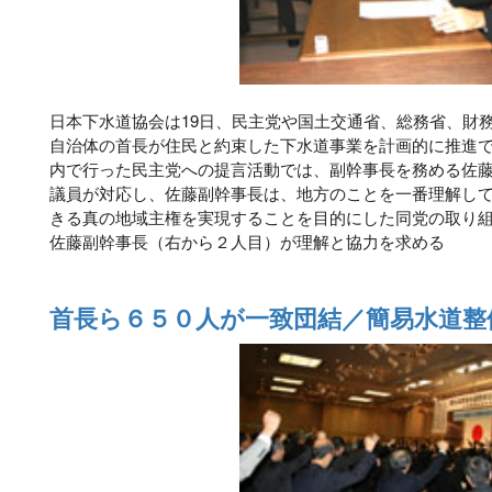
日本下水道協会は19日、民主党や国土交通省、総務省、財
自治体の首長が住民と約束した下水道事業を計画的に推進
内で行った民主党への提言活動では、副幹事長を務める佐
議員が対応し、佐藤副幹事長は、地方のことを一番理解し
きる真の地域主権を実現することを目的にした同党の取り
佐藤副幹事長（右から２人目）が理解と協力を求める
首長ら６５０人が一致団結／簡易水道整