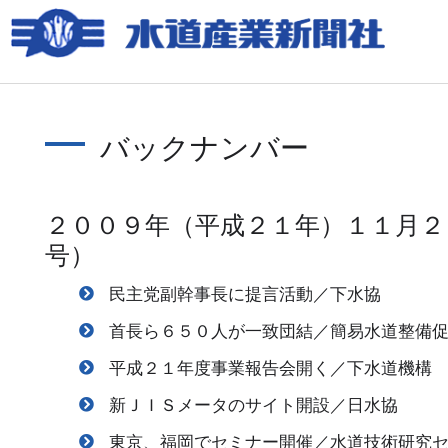
バックナンバー
２００９年（平成２１年）１１月２
号）
民主党副幹事長に提言活動／下水協
首長ら６５０人が一致団結／簡易水道整備
平成２１年度事業報告会開く／下水道機構
新ＪＩＳメータのサイト開設／日水協
東京、福岡でセミナー開催／水道技術研究