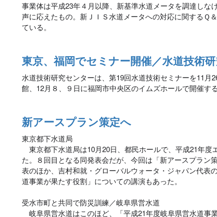
事業体は平成23年４月以降、新基準水道メータを調達しな
声に応えたもの。新ＪＩＳ水道メータへの対応に関するＱ
ている。
東京、福岡でセミナー開催／水道技術研
水道技術研究センターは、第19回水道技術セミナーを11月2
館、12月８、９日に福岡市中央区のイムズホールで開催す
新アースプラン策定へ
東京都下水道局
東京都下水道局は10月20日、都民ホールで、平成21年度
た。８回目となる同発表会だが、今回は「新アースプラン
表のほか、吉村和就・グローバルウォータ・ジャパン代表
道事業が果たす役割」についての講演もあった。
受水市町と共同で防災訓練／岐阜県営水道
岐阜県営水道はこのほど、「平成21年度岐阜県営水道事