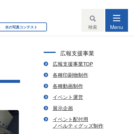
Menu
検索
水の写真コンテスト
広報支援事業
広報支援事業TOP
各種印刷物制作
各種動画制作
イベント運営
展示企画
イベント配付用
ノベルティグッズ制作