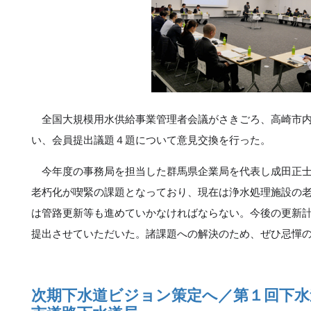
全国大規模用水供給事業管理者会議がさきごろ、高崎市内
い、会員提出議題４題について意見交換を行った。
今年度の事務局を担当した群馬県企業局を代表し成田正士
老朽化が喫緊の課題となっており、現在は浄水処理施設の
は管路更新等も進めていかなければならない。今後の更新
提出させていただいた。諸課題への解決のため、ぜひ忌憚
次期下水道ビジョン策定へ／第１回下水