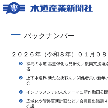
バックナンバー
２０２６年（令和８年）０１月０８
福島の水道 基盤強化も見据え／復興支援連
省
上下水道界 新たな挑戦を／関係者集い新年
会
インフラメンテの未来テーマに新作動画公
広域化や管路更新計画など／会員提出議題
会議