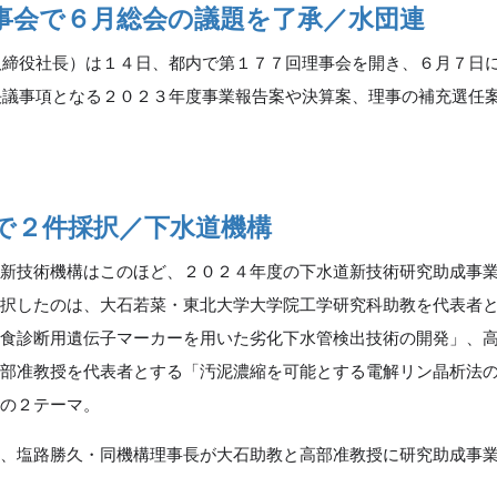
事会で６月総会の議題を了承／水団連
締役社長）は１４日、都内で第１７７回理事会を開き、６月７日
決議事項となる２０２３年度事業報告案や決算案、理事の補充選任
で２件採択／下水道機構
新技術機構はこのほど、２０２４年度の下水道新技術研究助成事
採択したのは、大石若菜・東北大学大学院工学研究科助教を代表者
腐食診断用遺伝子マーカーを用いた劣化下水管検出技術の開発」、
学部准教授を代表者とする「汚泥濃縮を可能とする電解リン晶析法
」の２テーマ。
、塩路勝久・同機構理事長が大石助教と高部准教授に研究助成事
。