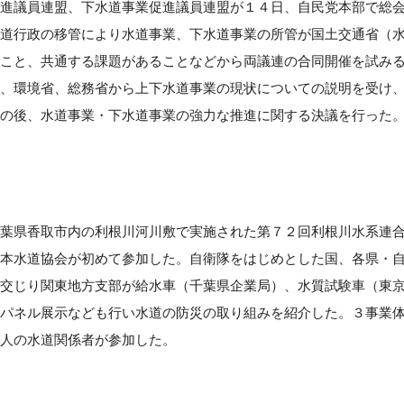
進議員連盟、下水道事業促進議員連盟が１４日、自民党本部で総
水道行政の移管により水道事業、下水道事業の所管が国土交通省（
たこと、共通する課題があることなどから両議連の合同開催を試み
省、環境省、総務省から上下水道事業の現状についての説明を受け
その後、水道事業・下水道事業の強力な推進に関する決議を行った
葉県香取市内の利根川河川敷で実施された第７２回利根川水系連
日本水道協会が初めて参加した。自衛隊をはじめとした国、各県・
に交じり関東地方支部が給水車（千葉県企業局）、水質試験車（東
、パネル展示なども行い水道の防災の取り組みを紹介した。３事業
０人の水道関係者が参加した。