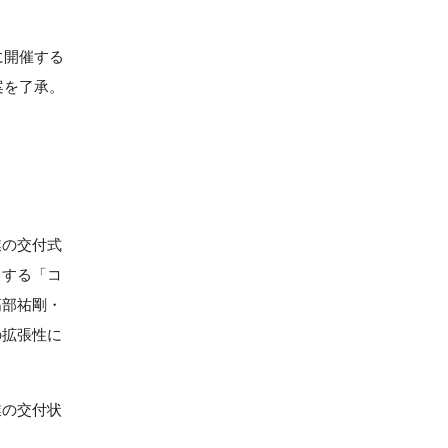
に開催する
案を了承。
業の交付式
とする「コ
高部祐剛・
の拡張性に
業の交付状