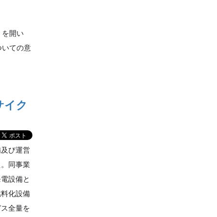
）を開い
ついての意
サイク
備及び運営
た。同事業
発電設備と
燃料化設備
ガス全量を