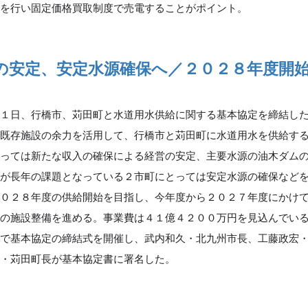
電を行い固定価格買取制度で売電することがポイント。
の安定、安定水源確保へ／２０２８年度開
１日、行橋市、苅田町と水道用水供給に関する基本協定を締結し
の既存施設の余力を活用して、行橋市と苅田町に水道用水を供給す
とっては新たな収入の確保による経営の安定、主要水源の油木ダム
水が長年の課題となっている２市町にとっては安定水源の確保など
２０２８年度の供給開始を目指し、今年度から２０２７年度にかけ
どの施設整備を進める。事業費は４１億４２００万円を見込んでい
所で基本協定の締結式を開催し、武内和久・北九州市長、工藤政宏
一・苅田町長が基本協定書に署名した。