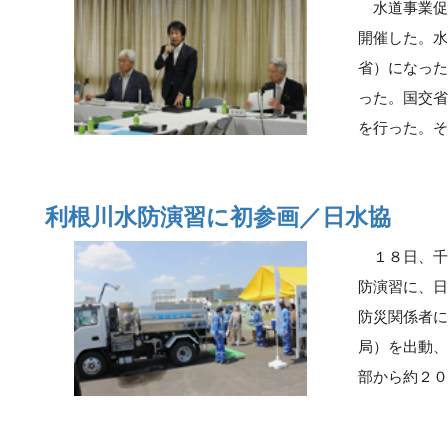
水道事業促
開催した。
省）になっ
った。国交
を行った。
利根川水防演習に初参画／日水協
１８日、千
防演習に、
防災関係者
局）を出動
部から約２