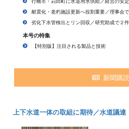
行橋市・苅田町に水道用水供給／経営の安
耐震化・老朽施設更新へ役割重要／理事会
劣化下水管検出とリン回収／研究助成で２
本号の特集
【特別版】注目される製品と技術
新聞購
上下水道一体の取組に期待／水道議連