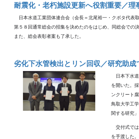
耐震化・老朽施設更新へ役割重要／理
日本水道工業団体連合会（会長＝北尾裕一・クボタ代表取
第５８回通常総会の招集を決めたのをはじめ、同総会での
また、総会表彰者案も了承した。
劣化下水管検出とリン回収／研究助成
日本下水道
を開いた。
ンクリート
鳥取大学工
関する研究
交付式では
を手渡した