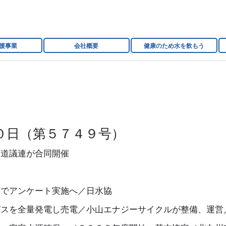
援事業
会社概要
健康のため水を飲もう
０日（第５７４９号）
水道議連が合同開催
委でアンケート実施へ／日水協
ガスを全量発電し売電／小山エナジーサイクルが整備、運営