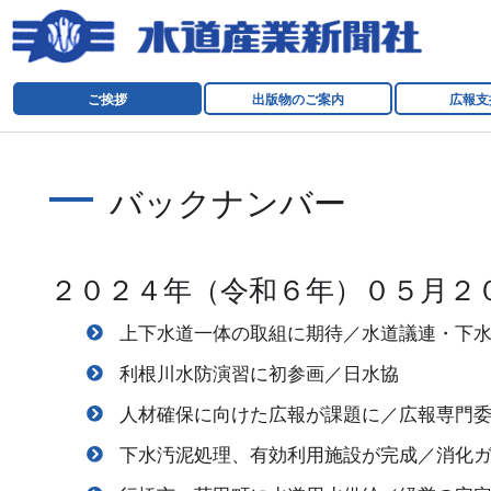
ご挨拶
出版物のご案内
広報支
バックナンバー
２０２４年（令和６年）０５月２
上下水道一体の取組に期待／水道議連・下
利根川水防演習に初参画／日水協
人材確保に向けた広報が課題に／広報専門
下水汚泥処理、有効利用施設が完成／消化