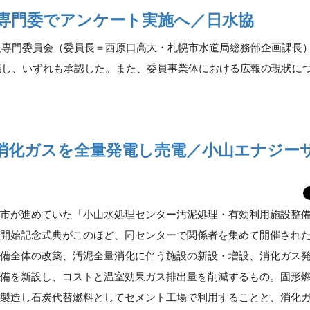
専門委でアンケート実施へ／日水協
専門委員会（委員長＝西原口高大・札幌市水道局総務部企画課長
議し、いずれも承認した。また、委員事業体における広報の現状に
消化ガスを全量発電し売電／小山エナジー
市が進めていた「小山水処理センター汚泥処理・有効利用施設整
営開始記念式典がこのほど、同センターで関係者を集めて開催され
設備全体の改築、汚泥全量消化に伴う施設の新設・増設、消化ガス
設備を新設し、コストと温室効果ガス排出量を削減するもの。固形
を製造し石炭代替燃料としてセメント工場で利用することと、消化