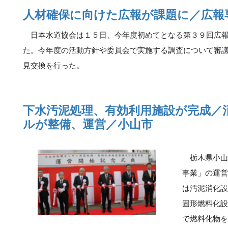
人材確保に向けた広報が課題に／広報
日本水道協会は１５日、今年度初めてとなる第３９回広報
た。今年度の活動方針や委員会で実施する調査について審
見交換を行った。
下水汚泥処理、有効利用施設が完成／
ルが整備、運営／小山市
栃木県小山
事業」の運
は汚泥消化
固形燃料化
で燃料化物