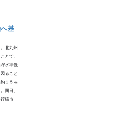
始へ基
た。北九州
ることで、
の貯水率低
を図ること
て約１５㎞
る。同日、
・行橋市