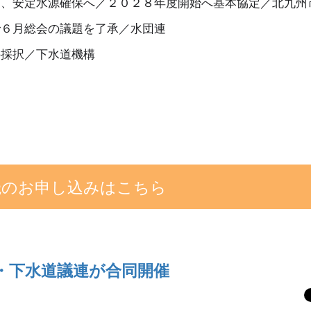
定、安定水源確保へ／２０２８年度開始へ基本協定／北九州
で６月総会の議題を了承／水団連
件採択／下水道機構
読のお申し込みはこちら
・下水道議連が合同開催