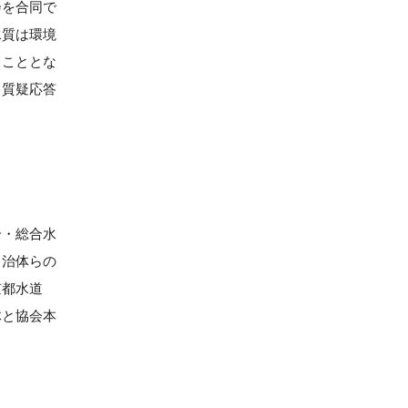
会を合同で
水質は環境
ることとな
、質疑応答
。
合・総合水
自治体らの
京都水道
体と協会本