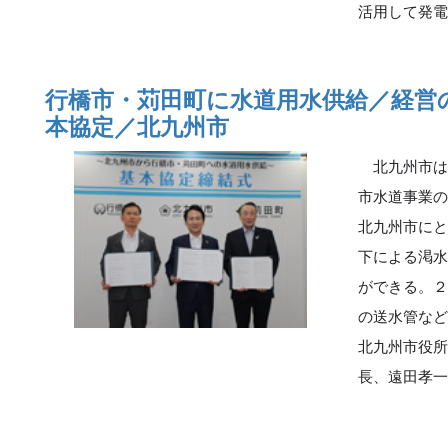
活用して発
行橋市・苅田町に水道用水供給／経営
本協定／北九州市
北九州市は
市水道事業
北九州市に
下による渇
ができる。
の送水管な
北九州市役
長、遠田孝