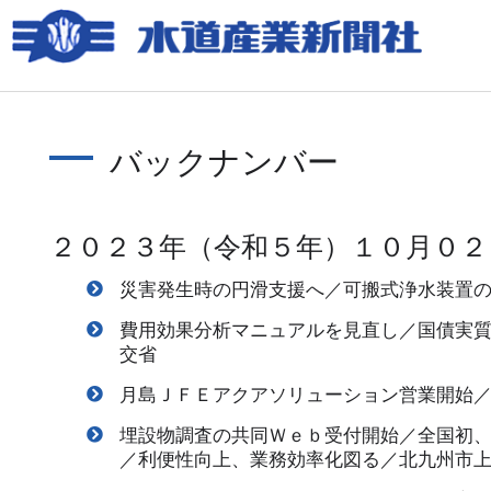
バックナンバー
２０２３年（令和５年）１０月０２
災害発生時の円滑支援へ／可搬式浄水装置
費用効果分析マニュアルを見直し／国債実
交省
月島ＪＦＥアクアソリューション営業開始
埋設物調査の共同Ｗｅｂ受付開始／全国初
／利便性向上、業務効率化図る／北九州市