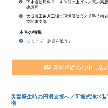
下水道使用料５・４％引き上げへ／電力高
建設局
大成機工東京工場で現場研修会／若手技術
協関東支部
本号の特集
シリーズ「課題を追う」
新聞購読のお申し込
災害発生時の円滑支援へ／可搬式浄水装
構