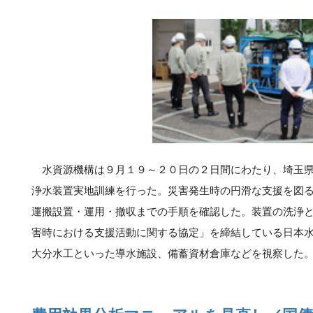
水資源機構は９月１９～２０日の２日間にわたり、埼玉県
浄水装置実地訓練を行った。災害発生時の円滑な支援を図
運搬設置・運用・撤収までの手順を確認した。装置の洗浄
害時における支援活動に関する協定」を締結している日本
大分水工といった導水施設、備蓄資材倉庫などを視察した