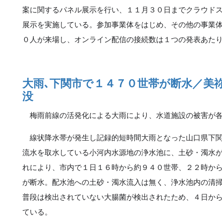
案に関するパネル展示を行い、１１月３０日までクラウド
展示を実施している。参加事業体をはじめ、その他の事業
０人が来場し、オンライン配信の接続数は１つの発表あた
大雨､下関市で１４７０世帯が断水／美
没
梅雨前線の活発化による大雨により、水道施設の被害が各
線状降水帯が発生し記録的短時間大雨となった山口県下関
流水を取水している小河内水源地の浄水池に、土砂・濁水
れにより、市内で１日１６時から約９４０世帯、２２時か
が断水。配水池への土砂・濁水流入は無く、浄水池内の清
普段は検出されていない大腸菌が検出されたため、４日か
ている。