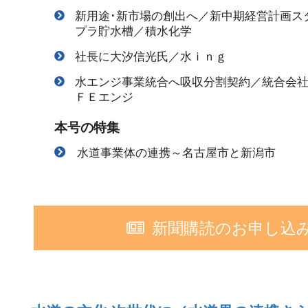
新用途･新市場の創出へ／新中期経営計画ス
プラ貯水槽／積水化学
社長に大汐信光氏／水ｉｎｇ
水エンジ事業統合へ吸収分割契約／統合会社
ＦＥエンジ
本号の特集
水道事業体の連携～名古屋市と新潟市
新聞購読のお申し込