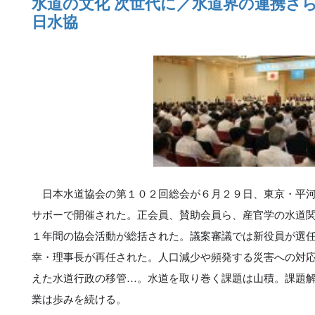
水道の文化 次世代に／水道界の連携さ
日水協
日本水道協会の第１０２回総会が６月２９日、東京・平河
サボーで開催された。正会員、賛助会員ら、産官学の水道
１年間の協会活動が総括された。議案審議では新役員が選
幸・理事長が再任された。人口減少や頻発する災害への対
えた水道行政の移管…。水道を取り巻く課題は山積。課題
業は歩みを続ける。