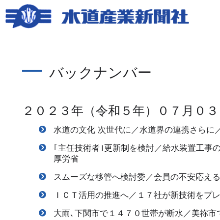
バックナンバー
２０２３年（令和５年）０７月０３
水道の文化 次世代に／水道界の連携さらに
｢主任技術者｣更新制を検討／給水装置工事
厚労省
スムーズな移管へ検討委／会員の不安応え
ＩＣＴ活用の推進へ／１７社が新技術をプ
大雨､下関市で１４７０世帯が断水／美祢市