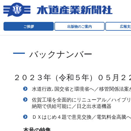
ご挨拶
出版物のご案内
広報支
バックナンバー
２０２３年（令和５年）０５月２
水道行政､国交省と環境省へ／移管関係法案
佐賀工場を全面的にリニューアル／ハイブ
納期で供給可能に／日之出水道機器
ＤＸはじめ４題で意見交換／電気料金高騰
本号の特集