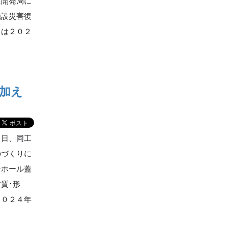
道開発局に
施設災害復
日は２０２
加え
６日、同工
のづくりに
ンホール蓋
質･形
２０２４年