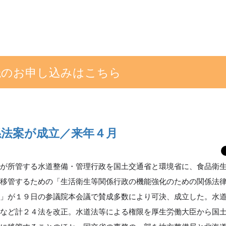
読のお申し込みはこちら
係法案が成立／来年４月
が所管する水道整備・管理行政を国土交通省と環境省に、食品衛
に移管するための「生活衛生等関係行政の機能強化のための関係法
案」が１９日の参議院本会議で賛成多数により可決、成立した。水
法など計２４法を改正。水道法等による権限を厚生労働大臣から国