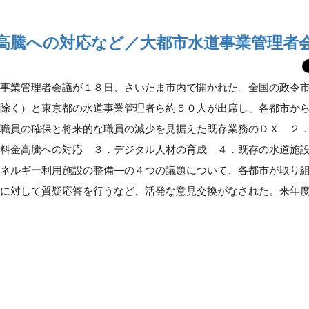
高騰への対応など／大都市水道事業管理者
事業管理者会議が１８日、さいたま市内で開かれた。全国の政令
を除く）と東京都の水道事業管理者ら約５０人が出席し、各都市か
術職員の確保と将来的な職員の減少を見据えた既存業務のＤＸ ２
気料金高騰への対応 ３．デジタル人材の育成 ４．既存の水道施
エネルギー利用施設の整備―の４つの議題について、各都市が取り
れに対して質疑応答を行うなど、活発な意見交換がなされた。来年
。