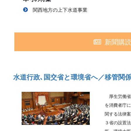
関西地方の上下水道事業
新聞購
水道行政､国交省と環境省へ／移管関
厚生労働省
を消費者庁
関する法律
３省の設置