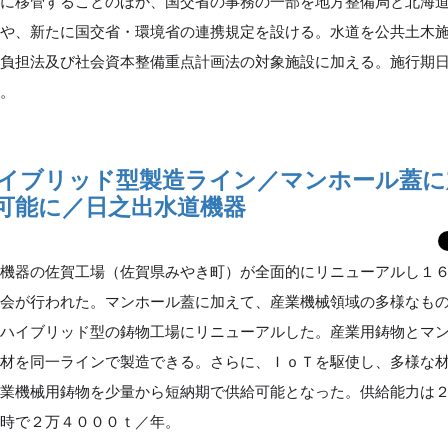
臣に移管することのほか、国交省の事務の一部を地方整備局と北海
とや、新たに国交省・環境省の連携規定を設ける。水道を公共土木
庫負担法及び社会資本整備重点計画法の対象施設に加える。施行期
日。
イブリッド型製造ライン／マンホール蓋に
可能に／日之出水道機器
機器の佐賀工場（佐賀県みやき町）が全面的にリニューアルし１
露会が行われた。マンホール蓋に加えて、産業機械領域の多様なも
るハイブリッド型の鋳物工場にリニューアルした。産業用鋳物とマ
材を同一ラインで製造できる。さらに、ＩｏＴを駆使し、多様な材
産業機械用鋳物を少量から短納期で供給可能となった。供給能力は
働時で２万４０００ｔ／年。