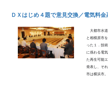
ＤＸはじめ４題で意見交換／電気料金
大都市水道
と相模原市
った１．技
に係わる電
た再生可能
発表し、そ
市は横浜市