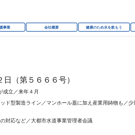
援事業
会社概要
健康のため水を飲もう
２日（第５６６６号）
が成立／来年４月
リッド型製造ライン／マンホール蓋に加え産業用鋳物も／少
への対応など／大都市水道事業管理者会議