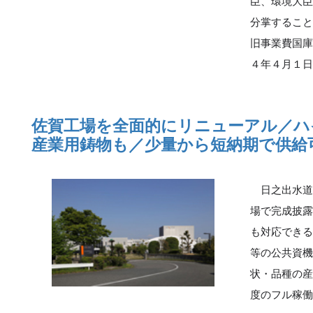
臣、環境大
分掌するこ
旧事業費国
４年４月１
佐賀工場を全面的にリニューアル／ハ
産業用鋳物も／少量から短納期で供給
日之出水道
場で完成披
も対応でき
等の公共資機
状・品種の
度のフル稼