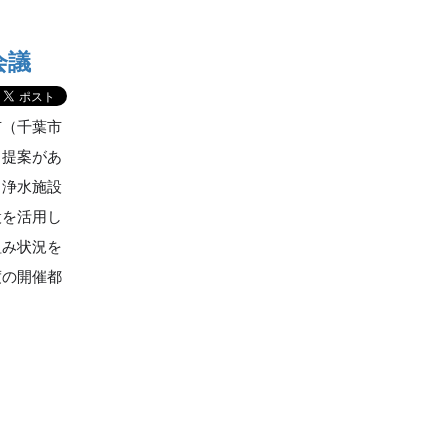
会議
市（千葉市
ら提案があ
．浄水施設
設を活用し
組み状況を
度の開催都