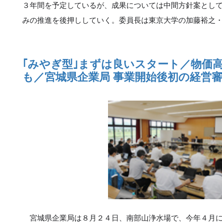
３年間を予定しているが、成果については中間方針案とし
みの推進を後押ししていく。委員長は東京大学の加藤裕之
｢みやぎ型｣まずは良いスタート／物価
も／宮城県企業局 事業開始後初の経営
宮城県企業局は８月２４日、南部山浄水場で、今年４月に