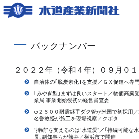
バックナンバー
２０２２年（令和４年）０９月０１
自治体の｢脱炭素化｣を支援／ＧＸ促進へ専
｢みやぎ型｣まずは良いスタート／物価高騰
業局 事業開始後初の経営審査委
φ２６００耐震継手ダク管が米国で初採用／
名誉教授が施工を現場視察／クボタ
“持続”を支えるのは“水道愛”／｢持続可能な
長､副知事らが熱弁／横浜市で開催