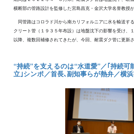
横断部の管路設計を監修した宮島昌克・金沢大学名誉教授
同管路はコロラド川から南カリフォルニアに水を輸送する
クリート管（１９３５年布設）は地盤沈下の影響を受け、
以降、複数回補修されてきたが、今回、耐震ダク管に更新
“持続”を支えるのは“水道愛”／｢持続
立｣シンポ／首長､副知事らが熱弁／横