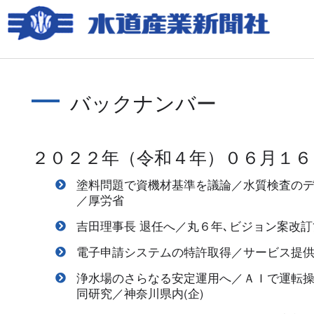
バックナンバー
２０２２年（令和４年）０６月１６
塗料問題で資機材基準を議論／水質検査の
／厚労省
吉田理事長 退任へ／丸６年､ビジョン案改
電子申請システムの特許取得／サービス提
浄水場のさらなる安定運用へ／ＡＩで運転
同研究／神奈川県内(企)