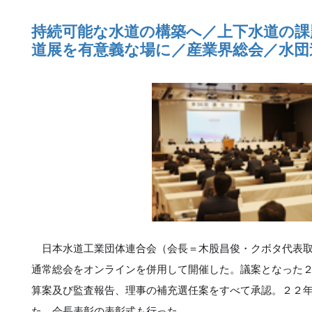
持続可能な水道の構築へ／上下水道の課
道展を有意義な場に／産業界総会／水団
日本水道工業団体連合会（会長＝木股昌俊・クボタ代表取
通常総会をオンラインを併用して開催した。議案となった
算案及び監査報告、理事の補充選任案をすべて承認。２２
た。会長表彰の表彰式も行った。