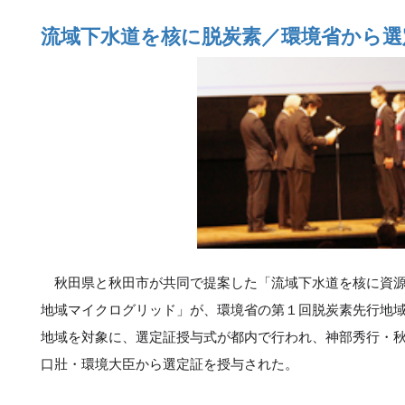
流域下水道を核に脱炭素／環境省から選
秋田県と秋田市が共同で提案した「流域下水道を核に資源
地域マイクログリッド」が、環境省の第１回脱炭素先行地
地域を対象に、選定証授与式が都内で行われ、神部秀行・
口壯・環境大臣から選定証を授与された。