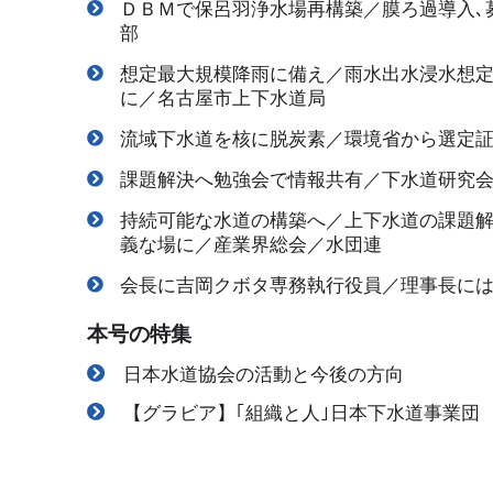
ＤＢＭで保呂羽浄水場再構築／膜ろ過導入､
部
想定最大規模降雨に備え／雨水出水浸水想定
に／名古屋市上下水道局
流域下水道を核に脱炭素／環境省から選定証
課題解決へ勉強会で情報共有／下水道研究
持続可能な水道の構築へ／上下水道の課題
義な場に／産業界総会／水団連
会長に吉岡クボタ専務執行役員／理事長に
本号の特集
日本水道協会の活動と今後の方向
【グラビア】｢組織と人｣日本下水道事業団