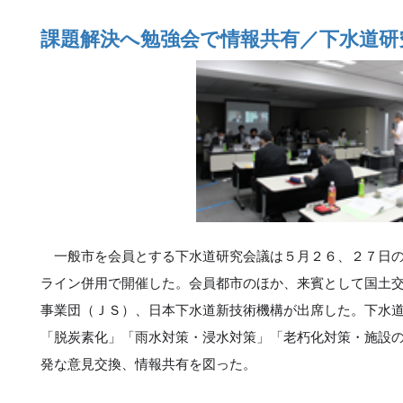
課題解決へ勉強会で情報共有／下水道研
一般市を会員とする下水道研究会議は５月２６、２７日の
ライン併用で開催した。会員都市のほか、来賓として国土
事業団（ＪＳ）、日本下水道新技術機構が出席した。下水
「脱炭素化」「雨水対策・浸水対策」「老朽化対策・施設
発な意見交換、情報共有を図った。