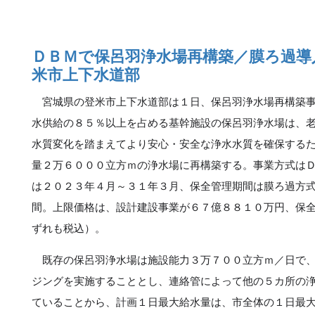
ＤＢＭで保呂羽浄水場再構築／膜ろ過導
米市上下水道部
宮城県の登米市上下水道部は１日、保呂羽浄水場再構築事
水供給の８５％以上を占める基幹施設の保呂羽浄水場は、
水質変化を踏まえてより安心・安全な浄水水質を確保する
量２万６０００立方ｍの浄水場に再構築する。事業方式は
は２０２３年４月～３１年３月、保全管理期間は膜ろ過方
間。上限価格は、設計建設事業が６７億８８１０万円、保
ずれも税込）。
既存の保呂羽浄水場は施設能力３万７００立方ｍ／日で、
ジングを実施することとし、連絡管によって他の５カ所の
ていることから、計画１日最大給水量は、市全体の１日最