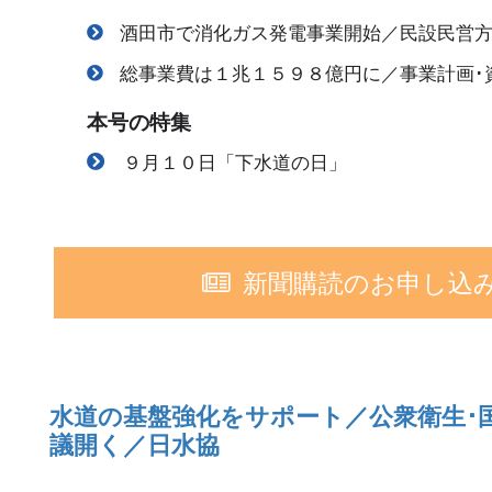
酒田市で消化ガス発電事業開始／民設民営
総事業費は１兆１５９８億円に／事業計画･
本号の特集
９月１０日「下水道の日」
新聞購読のお申し込
水道の基盤強化をサポート／公衆衛生･
議開く／日水協