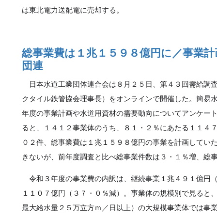
は東北電力送配電に売却する。
総事業費は１兆１５９８億円に／事業計
団連
日本水道工業団体連合会は８月２５日、第４３回需給調査
クタイル鉄管協会理事長）をオンラインで開催した。簡易
年度の事業計画や水道用資材の需要動向についてアンケー
ると、１４１２事業体のうち、８１・２％にあたる１１４
０２件、総事業費は１兆１５９８億円の事業を計画してい
きないが、前年度調査と比べ総事業件数は３・１％増、総
令和３年度の事業費の内訳は、継続事業１兆４９１億円（
１１０７億円（３７・０％減）。事業体の規模別で見ると
最大給水量２５万立方ｍ／日以上）の大規模事業体では事