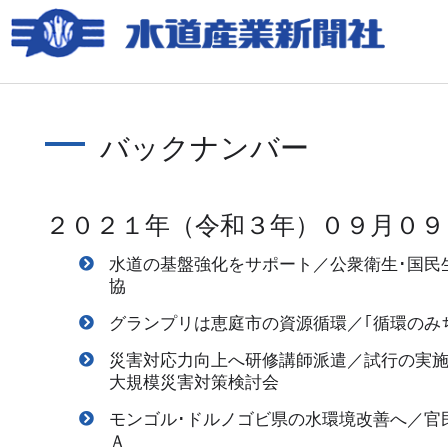
バックナンバー
２０２１年（令和３年）０９月０９
水道の基盤強化をサポート／公衆衛生･国民
協
グランプリは恵庭市の資源循環／｢循環のみ
災害対応力向上へ研修講師派遣／試行の実
大規模災害対策検討会
モンゴル･ドルノゴビ県の水環境改善へ／官
Ａ