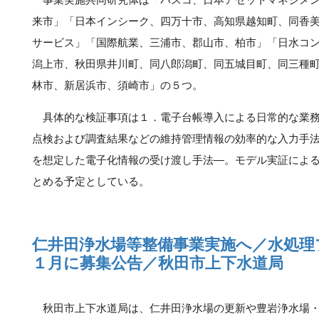
来市」「日本インシーク、四万十市、高知県越知町、同香
サービス」「国際航業、三浦市、郡山市、柏市」「日水コ
潟上市、秋田県井川町、同八郎潟町、同五城目町、同三種
林市、新居浜市、須崎市」の５つ。
具体的な検証事項は１．電子台帳導入による日常的な業務
点検および調査結果などの維持管理情報の効率的な入力手
を想定した電子化情報の受け渡し手法―。モデル実証によ
とめる予定としている。
仁井田浄水場等整備事業実施へ／水処理
１月に募集公告／秋田市上下水道局
秋田市上下水道局は、仁井田浄水場の更新や豊岩浄水場・