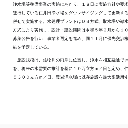
浄水場等整備事業の実施にあたり、１８日に実施方針や要
進行している仁井田浄水場をダウンサイジングして更新す
併せて実施する。水処理プラントはＤＢ方式、取水塔や導
方式により実施し、設計・建設期間は令和５年２月から１
募集公告を行い、事業者選定を進め、同１１月に優先交渉
結を予定している。
施設規模は、雄物川の両岸に位置し、浄水を相互融通でき
を、将来の水需要の推計を基に１０万立方ｍ／日と定め、
５３００立方ｍ／日、豊岩浄水場は既存施設を最大限活用