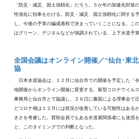
「防災・減災、国土強靱化」だろう。５か年の加速化対策
性強化に拍車をかける。防災・減災、国土強靱化に関する
し、今後の予算の編成過程で決まっていくことになる。こ
はグリーン、デジタルなどが強調されている。上下水道予
全国会議はオンライン開催／“仙台･東北
協
日本水道協会は、１２月に仙台市での開催を予定した「令
地開催からオンライン開催に変更する。新型コロナウイル
事務局と仙台市とで協議し、２６日に書面による理事会で
どコロナ禍は１２月には状況が改善している可能性はある
きさを考慮した。賛助会員でもある水道展関係者にも迷惑
と、このタイミングでの判断となった。