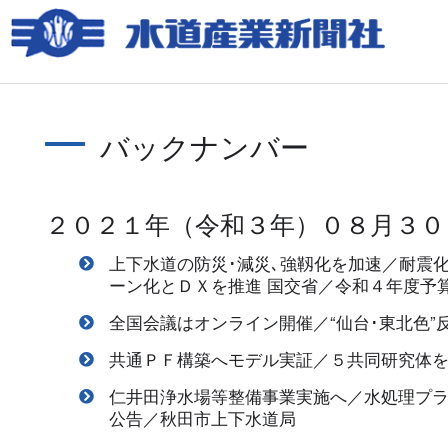
バックナンバー
２０２１年（令和３年）０８月３０
上下水道の防災･減災､強靱化を加速／耐震化
ーン化とＤＸを推進 国交省／令和４年度予
全国会議はオンライン開催／“仙台･東北色”
共通ＰＦ構築へモデル実証／５共同研究体
仁井田浄水場等整備事業実施へ／水処理プ
公告／秋田市上下水道局