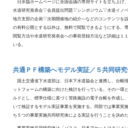
日水協ホームページに全国会議の専用サイトを立ち上げ、
水道研究発表会▽会員提出問題▽シンポジウム▽水道イノ
地方支部の企画▽次期開催地の紹介―などのコンテンツを
の有料公開とする以外は、無料で閲覧できるようにする。
閲覧方法や水道研究発表会への事前登録方法など詳細は１
いる。
共通ＰＦ構築へモデル実証／５共同研究
国土交通省下水道部は、日本下水道協会と連携し、台帳情
ットフォームの構築に向けた検討を行っている。その一環
ルドとし、標準仕様に基づく管路施設の電子台帳を作成し
いて検証するモデル実証事業を実施する。同部では事業実
ち５つの事業実施共同研究体による実証を行うことを決め
事業実施共同研究体は「パスコ、日本アセットマネジメン