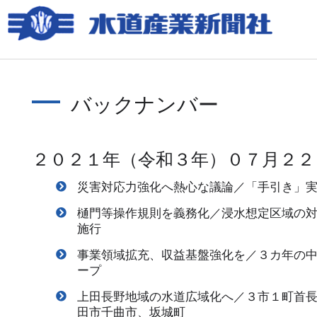
バックナンバー
２０２１年（令和３年）０７月２２
災害対応力強化へ熱心な議論／「手引き」
樋門等操作規則を義務化／浸水想定区域の
施行
事業領域拡充、収益基盤強化を／３カ年の
ープ
上田長野地域の水道広域化へ／３市１町首
田市千曲市、坂城町