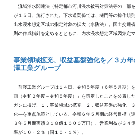
流域治水関連法（特定都市河川浸水被害対策法等の一部を
が１５日、施行された。下水道関係では、樋門等の操作規
出水浸水想定区域の指定対象の拡大（水防法）。国土交通
則の作成指針を定めるとともに、内水浸水想定区域図策定
事業領域拡充、収益基盤強化を／３カ年
澤工業グループ
前澤工業グループは１４日、令和５年度（６年５月期）を
画（令和３年度～令和５年度）」を策定したことを公表し
ガンに掲げ、１．事業領域の拡充 ２．収益基盤の強化 
化―を重点施策としている。令和６年５月期の経営目標（
３年５月期実績３１８億１０００万円）、営業利益が３４
率が１０・２％（同１０・１％）。