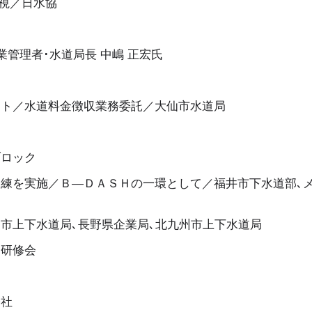
重視／日水協
業管理者･水道局長 中嶋 正宏氏
ント／水道料金徴収業務委託／大仙市水道局
ブロック
練を実施／Ｂ―ＤＡＳＨの一環として／福井市下水道部､
市上下水道局､長野県企業局､北九州市上下水道局
会研修会
公社