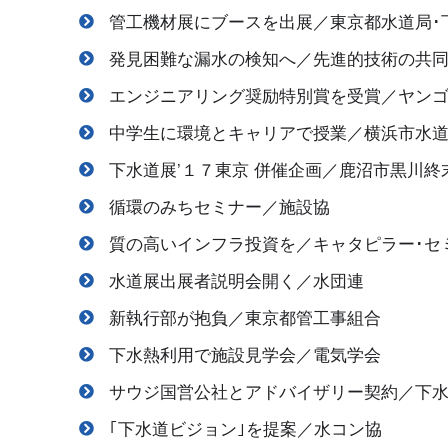
管工機材展にブースを出展／東京都水道局･
発見困難な漏水の検知へ／先進的技術の共
エンジニアリング奨励特別賞を受賞／ヤン
中学生に環境とキャリアで授業／横浜市水
下水道展’１７東京 併催企画／鹿沼市黒川
循環のみちセミナー／施設協
質の高いインフラ投資を／キャタピラー･セ
水道展出展者説明会開く／水団連
新執行部が抱負／東京都管工事組合
下水熱利用で施設見学会／電気学会
サウジ国営公社とアドバイザリー契約／下
｢下水道ビジョン｣を提案／水コン協