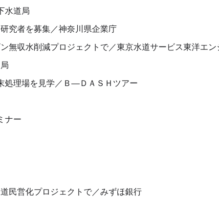
下水道局
同研究者を募集／神奈川県企業庁
ゴン無収水削減プロジェクトで／東京水道サービス東洋エン
道局
終末処理場を見学／Ｂ―ＤＡＳＨツアー
ミナー
水道民営化プロジェクトで／みずほ銀行