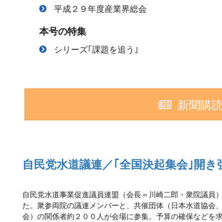
平成２９年度産業界総会
本号の特集
シリーズ｢課題を追う｣
新聞購
自民党水道議連／｢全国決起集会｣開
自民党水道事業促進議員連盟（会長＝川崎二郎・衆院議員
た。衆参両院の議連メンバーと、共催団体（日本水道協会
会）の関係者約２００人が会場に参集。予算の確保などを