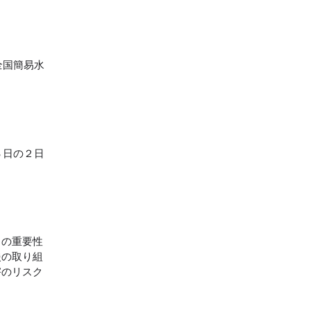
全国簡易水
３日の２日
との重要性
援の取り組
害のリスク