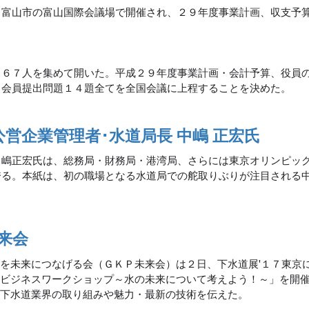
富山市の富山国際会議場で開催され、２９年度事業計画、収支予
４６７人を集めて開いた。平成２９年度事業計画・会計予算、役員
、会員提出問題１４題全てを全国会議に上程することを決めた。
営企業管理者･水道局長 中嶋 正宏氏
中嶋正宏氏は、総務局・財務局・港湾局、さらには東京オリンピッ
誇る。本紙は、初の職場となる水道局での舵取りぶりが注目される
来会
を未来につなげる会（ＧＫＰ未来会）は２日、下水道展'１７東京
水ビジネスワークショップ～水の未来について考えよう！～」を開
に下水道業界の取り組みや魅力・最新の技術を伝えた。