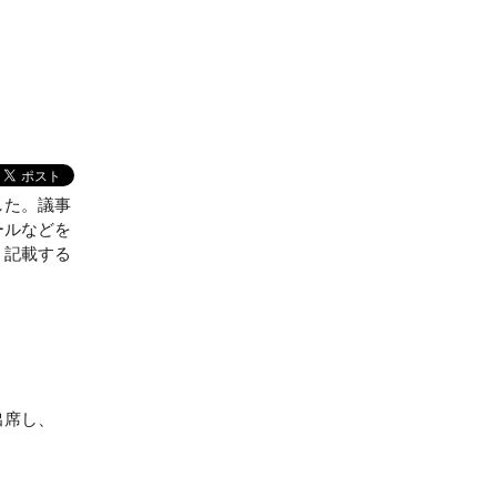
した。議事
ールなどを
く記載する
出席し、