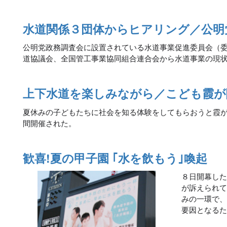
水道関係３団体からヒアリング／公明
公明党政務調査会に設置されている水道事業促進委員会（
道協議会、全国管工事業協同組合連合会から水道事業の現
上下水道を楽しみながら／こども霞が
夏休みの子どもたちに社会を知る体験をしてもらおうと霞
間開催された。
歓喜!夏の甲子園 ｢水を飲もう｣喚起
８日開幕し
が訴えられ
みの一環で
要因となる