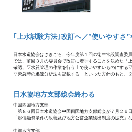
｢上水試験方法｣改訂へ／"使いやすさ
日本水道協会はさきごろ、今年度第１回の衛生常設調査委
では、前回３月の委員会で改訂に着手することを決めた「
確認。▽水質管理の作業を行う上で使いやすいものにする
▽緊急時の迅速分析法も記載する―といった方針のもと、
日水協地方支部総会終わる
中国四国地方支部
第８６回日本水道協会中国四国地方支部総会が７月２６日
「起債融資条件の改善及び地方公営企業繰出制度の拡充」
中部地方支部