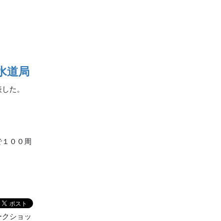
水道局
表した。
で１００周
ークショッ