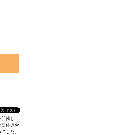
を開催し
業団体連合
つにした。