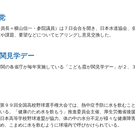
党
委員長＝横山信一・参院議員）は７日会合を開き、日本水道協会、
状や課題、要望などについてヒアリングし意見交換した。
関見学デー
が関の各省庁が毎年実施している「こども霞が関見学デー」が２、
た第９９回全国高校野球選手権大会では、熱中症予防に水を飲むこ
ている。「健康のため水を飲もう」推進委員会主催、厚生労働省後
、日本高等学校野球連盟が協力。体の中の水分不足が様々な健康障
ため、こまめに水を飲むように球場内で呼びかけられている。