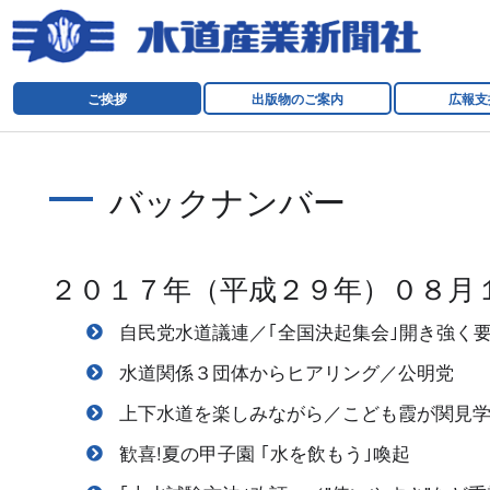
ご挨拶
出版物のご案内
広報支
バックナンバー
２０１７年（平成２９年）０８月
自民党水道議連／｢全国決起集会｣開き強く
水道関係３団体からヒアリング／公明党
上下水道を楽しみながら／こども霞が関見
歓喜!夏の甲子園 ｢水を飲もう｣喚起