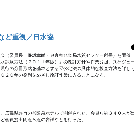
"など重視／日水協
員会（委員長＝保坂幸尚・東京都水道局水質センター所長）を開催
上水試験方法（２０１１年版）」の改訂方針や作業分担、スケジュ
▽現行の分冊形式を基本とする▽公定法の具体的な検査方法を詳し
２０２０年の発刊をめざし改訂作業に入ることになる。
、広島県呉市の呉阪急ホテルで開催された。会員ら約３４０人が
など会員提出問題８題の審議などを行った。