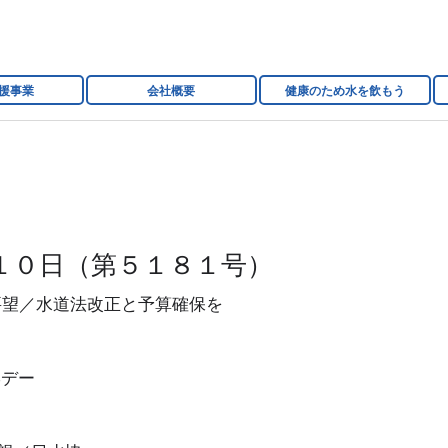
援事業
会社概要
健康のため水を飲もう
１０日（第５１８１号）
要望／水道法改正と予算確保を
学デー