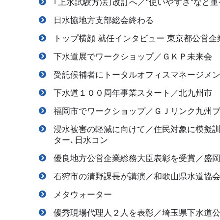
｢上水試験方法｣改訂へ／"使いやすさ"など
日水協地方支部総会終わる
トップ横顔 就任インタビュー 東京都公営企
下水道展でワークショップ／ＧＫＰ未来会
受託候補者にトータルオフィスマネージメ
下水道１００周年事業スタート／北九州市
福岡市でワークショップ／ＧＪリンク九州
浸水被害の軽減に向けて／住民対象に模擬訓
ター､日水コン
優良地方公営企業総務大臣表彰を受賞／盛岡
石狩市の清野課長が講演／和歌山県水道協
メタウォーター
優秀現場代理人２人を表彰／埼玉県下水道