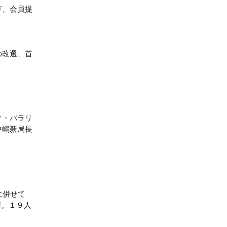
算、会員提
の改選、首
ク・パラリ
中嶋新局長
に併せて
催。１９人