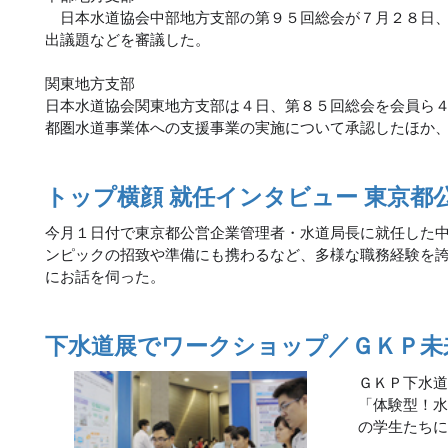
日本水道協会中部地方支部の第９５回総会が７月２８日、
出議題などを審議した。
関東地方支部
日本水道協会関東地方支部は４日、第８５回総会を会員ら
都圏水道事業体への支援事業の実施について承認したほか
トップ横顔 就任インタビュー 東京都公
今月１日付で東京都公営企業管理者・水道局長に就任した
ンピックの招致や準備にも携わるなど、多様な職務経験を
にお話を伺った。
下水道展でワークショップ／ＧＫＰ未
ＧＫＰ下水道
「体験型！
の学生たち