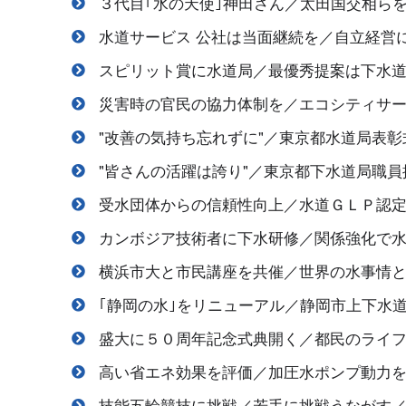
３代目｢水の天使｣神田さん／太田国交相ら
水道サービス 公社は当面継続を／自立経営
スピリット賞に水道局／最優秀提案は下水
災害時の官民の協力体制を／エコシティサ
"改善の気持ち忘れずに"／東京都水道局表彰
"皆さんの活躍は誇り"／東京都下水道局職員
受水団体からの信頼性向上／水道ＧＬＰ認
カンボジア技術者に下水研修／関係強化で
横浜市大と市民講座を共催／世界の水事情
｢静岡の水｣をリニューアル／静岡市上下水
盛大に５０周年記念式典開く／都民のライ
高い省エネ効果を評価／加圧水ポンプ動力
技能五輪競技に挑戦／若手に挑戦うながす