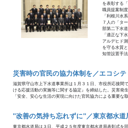
を表彰する
職員提案制
「利根川水
７人の「タ
部第二下水
「適正な下
アルデヒド
を守る水質
知管設置手
災害時の官民の協力体制を／エコシテ
滋賀県守山市上下水道事業所は１月３１日、市役所応接間
ける応援活動の実施等に関する協定』を締結した。災害発
「安全、安心な生活の実現に向けた官民協力による重要な
"改善の気持ち忘れずに"／東京都水道
東京都水道局は３日、平成２５年度東京都水道局表彰式を