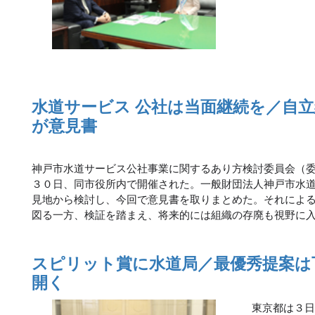
水道サービス 公社は当面継続を／自立
が意見書
神戸市水道サービス公社事業に関するあり方検討委員会（
３０日、同市役所内で開催された。一般財団法人神戸市水
見地から検討し、今回で意見書を取りまとめた。それによ
図る一方、検証を踏まえ、将来的には組織の存廃も視野に
スピリット賞に水道局／最優秀提案は
開く
東京都は３