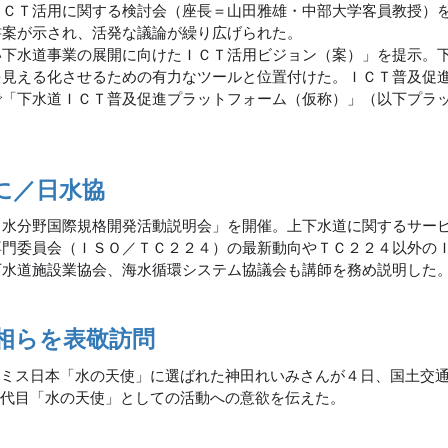
ＩＣＴ活用に関する検討会（座長＝山田雅雄・中部大学客員教授）
書案が示され、活発な議論が繰り広げられた。
下水道事業の展開に向けたＩＣＴ活用ビジョン（案）」を提示。
を見える化させるための有力なツールと位置付けた。ＩＣＴ普及促
で「下水道ＩＣＴ普及促進プラットフォーム（仮称）」（以下プラ
に／日水協
Ｏ水分野国際規格開発活動説明会」を開催。上下水道に関するサー
専門委員会（ＩＳＯ／ＴＣ２２４）の最新動向やＴＣ２２４以外の
下水道施設業協会、海水循環システム協議会も講師を務め説明した
相らを表敬訪問
度ミス日本「水の天使」に選ばれた神田れいみさんが４日、国土交
３代目「水の天使」としての活動への意欲を伝えた。