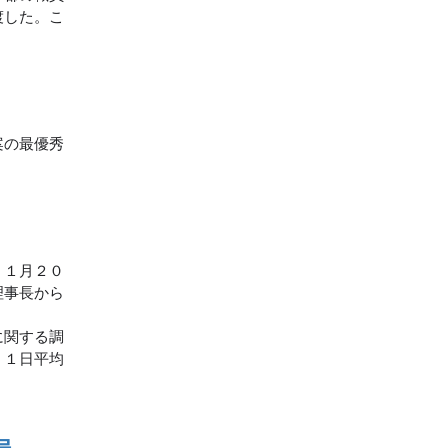
渡した。こ
案の最優秀
。１月２０
理事長から
に関する調
。１日平均