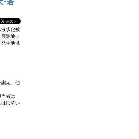
大･若
る液状化被
、震源地に
、発生地域
を讃え、他
担当者は
又は応募い