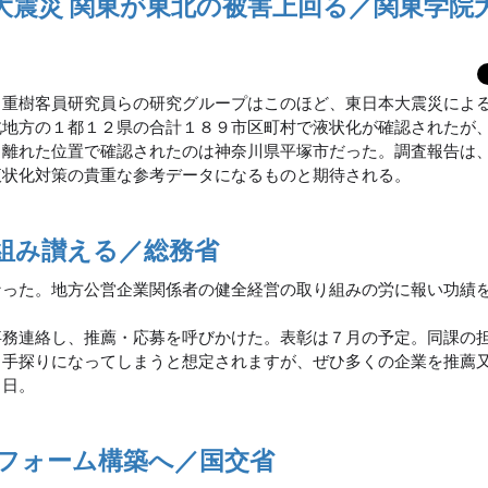
大震災 関東が東北の被害上回る／関東学院
名重樹客員研究員らの研究グループはこのほど、東日本大震災によ
北地方の１都１２県の合計１８９市区町村で液状化が確認されたが
ら離れた位置で確認されたのは神奈川県平塚市だった。調査報告は
液状化対策の貴重な参考データになるものと期待される。
組み讃える／総務省
なった。地方公営企業関係者の健全経営の取り組みの労に報い功績
務連絡し、推薦・応募を呼びかけた。表彰は７月の予定。同課の
も手探りになってしまうと想定されますが、ぜひ多くの企業を推薦
０日。
フォーム構築へ／国交省