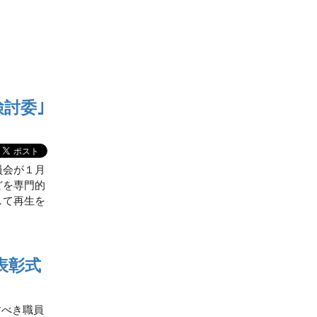
討委｣
員会が１月
どを専門的
して再生を
表彰式
すべき職員