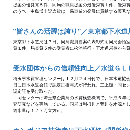
提案の優良賞５件、同局の職員提案の最優秀賞１件、優秀
のうち、中島博士記念賞は、局事業の発展に貢献する優秀
"皆さんの活躍は誇り"／東京都下水道
東京都下水道局は３日、同局職員提案の表彰式を同局会議
賞１件、局長賞５件の受賞者に松浦將行・下水道局長から
受水団体からの信頼性向上／水道ＧＬ
埼玉県水質管理センターは１２月２４日付で、日本水道協
日に日本水道会館で認定証授与式が行われ、三上潔・同セ
認定証を受け取った。
同センターは埼玉県企業局の水質検査機関で、平成６年に
査研究などを実施している。同局は利根川と荒川を水源と
給水量は１７７万立方ｍ。