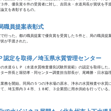
賞３件、優良賞６件の受賞者に対し、吉田永・水道局長が賞状を手
な論文を表彰するもの。
局職員提案表彰式
室で行った。都の職員提案で優良賞を受賞した５件と、局の職員提
賞状が手渡された。
Ｐ認定を取得／埼玉県水質管理センター
会の水道ＧＬＰ（水道水質検査優良試験所規範）の認定を取得した
ンター所長と堀切孝・同センター調査担当部長が、尾﨑勝・日水協
業務を開始。同局の５つの浄水場の原水、浄水の水質検査や水質
して、埼玉県内３４市、１８町、３企業団に用水供給を行っている