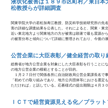
液状化被害は１８９市区町村／東日本
松教授らが詳細調査
関東学院大学の若松加寿江教授、防災科学技術研究所の先
害の詳細な調査結果を公表した。それによると、関東・東
近い東北地方より関東地方の方が被害は顕著で最も震源か
の被害分布と傾向について詳細に整理されており、今後の
公営企業に大臣表彰／健全経営の取り
総務省が地方公営企業を対象にした大臣表彰を行うことに
の地方公営企業の模範とすることが目的。
１月２７日付で関係各所に自治財政局公営企業課長名で事
「初めての取り組みであり、地方公共団体等における選定
ただければ」と話している。応募様式の提出期限は４月３
ＩＣＴで経営資源見える化／プラット