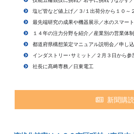
塩ビ管など値上げ／３/１出荷分から１０～
最先端研究の成果や機器展示／水のスマー
１４年の注力分野を紹介／産業別の営業体
都道府県構想策定マニュアル説明会／申し込
インダストリー･サミット／２月３日から参
社長に髙﨑専務／日東電工
新聞購