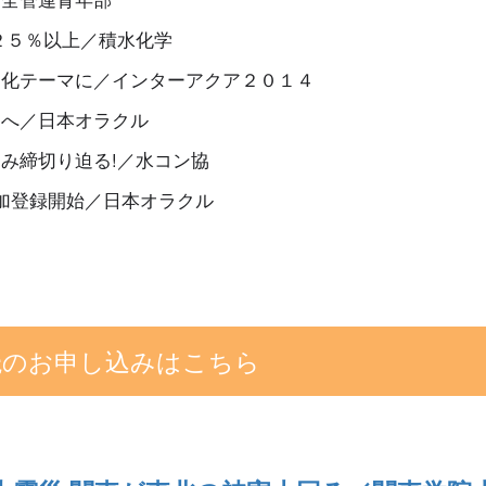
２５％以上／積水化学
ト化テーマに／インターアクア２０１４
制へ／日本オラクル
み締切り迫る!／水コン協
加登録開始／日本オラクル
読のお申し込みはこちら