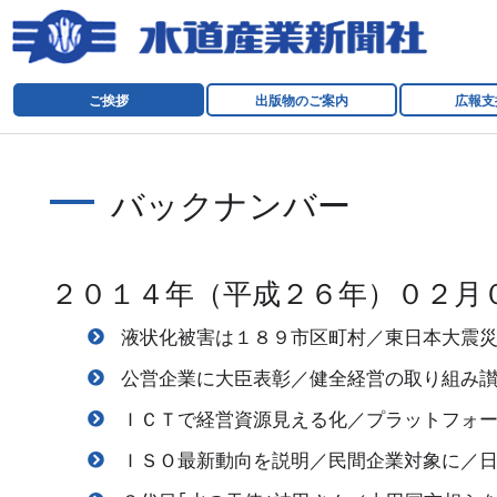
ご挨拶
出版物のご案内
広報支
バックナンバー
２０１４年（平成２６年）０２月
液状化被害は１８９市区町村／東日本大震災
公営企業に大臣表彰／健全経営の取り組み
ＩＣＴで経営資源見える化／プラットフォ
ＩＳＯ最新動向を説明／民間企業対象に／