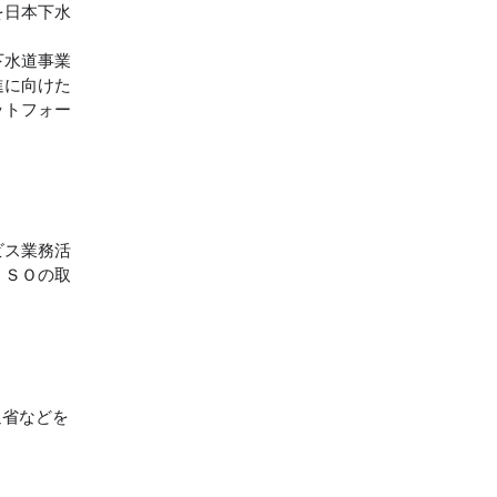
を日本下水
下水道事業
進に向けた
ットフォー
ビス業務活
ＩＳＯの取
。
通省などを