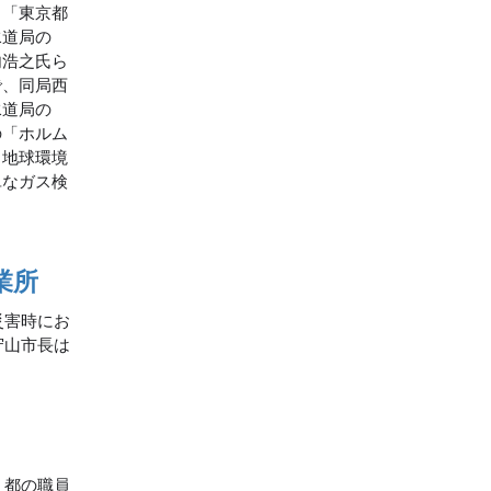
る「東京都
水道局の
内浩之氏ら
で、同局西
水道局の
の「ホルム
！地球環境
単なガス検
業所
災害時にお
守山市長は
、都の職員