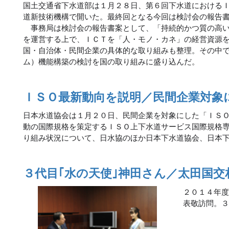
国土交通省下水道部は１月２８日、第６回下水道における
道新技術機構で開いた。最終回となる今回は検討会の報告
事務局は検討会の報告書案として、「持続的かつ質の高い
を運営する上で、ＩＣＴを「人・モノ・カネ」の経営資源
国・自治体・民間企業の具体的な取り組みも整理。その中
ム）機能構築の検討を国の取り組みに盛り込んだ。
ＩＳＯ最新動向を説明／民間企業対象
日本水道協会は１月２０日、民間企業を対象にした「ＩＳ
動の国際規格を策定するＩＳＯ上下水道サービス国際規格
り組み状況について、日水協のほか日本下水道協会、日本
３代目｢水の天使｣神田さん／太田国交
２０１４年
表敬訪問。