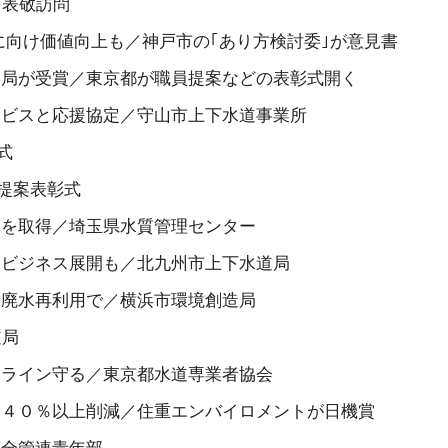
を表敬訪問
に向け価値向上も／神戸市の｢あり方検討委｣が意見書
道局が受賞／東京都が職員提案などの表彰式開く
ービスと応援協定／守山市上下水道事業所
式
提案表彰式
定を取得／埼玉県水質管理センター
水ビジネス展開も／北九州市上下水道局
と廃水再利用で／横浜市環境創造局
道局
フライン守る／東京都水道専業者協会
を４０％以上削減／住重エンバイロメントが日機賞
／全管連青年部