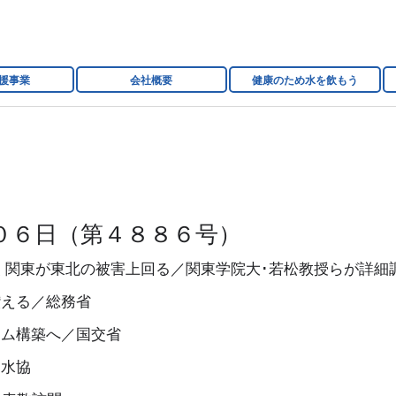
援事業
会社概要
健康のため水を飲もう
０６日（第４８８６号）
 関東が東北の被害上回る／関東学院大･若松教授らが詳細
讃える／総務省
ーム構築へ／国交省
日水協