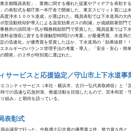
「東京都職員表彰」、業務に関する優れた提案やアイデアを表彰す
度」の表彰式を都庁第一本庁舎で開催した。東京スピリット賞には
系高度浄水１００％達成」が選ばれた。職員表彰では下水道局の大
ーボ型流動焼却炉導入による温室効果ガスの削減」が成績顕著部門
道事務所の須田清一氏が職務精励部門で受賞した。職員提案では下
水道料金徴収に資する非接触型時間計の考案」が最優秀賞、水道局
測定の迅速化」が優秀賞を受賞したほか、下水道局の「効果抜群！
とエネルギーのバランス管理手法の考案・導入」「安全・安心・簡
法の開発」の２件が特別賞に選ばれた。
ィサービスと応援協定／守山市上下水道事
でエコシティサービス（本社・横浜市、古川一弘代表取締役）と『
生時での迅速な応急対策、救援活動を目指したもので、宮本和宏・
取り組み」と期待を語っている。
局表彰式
同局会議室で行った。中島博士記念賞の優秀賞２件、努力賞５件と