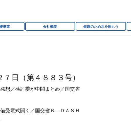
援事業
会社概要
健康のため水を飲もう
２７日（第４８８３号）
新発想／検討委が中間まとめ／国交省
設備受電式開く／国交省Ｂ―ＤＡＳＨ
省