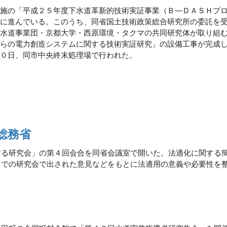
実施の「平成２５年度下水道革新的技術実証事業（Ｂ―ＤＡＳＨプ
実に進んでいる。このうち、同省国土技術政策総合研究所の委託を
下水道事業団・京都大学・西原環境・タクマの共同研究体が取り組
からの電力創造システムに関する技術実証研究」の設備工事が完成
２０日、同市中央終末処理場で行われた。
総務省
する研究会」の第４回会合を同省会議室で開いた。法適化に関する
までの研究会で出された意見などをもとに法適用の意義や必要性を