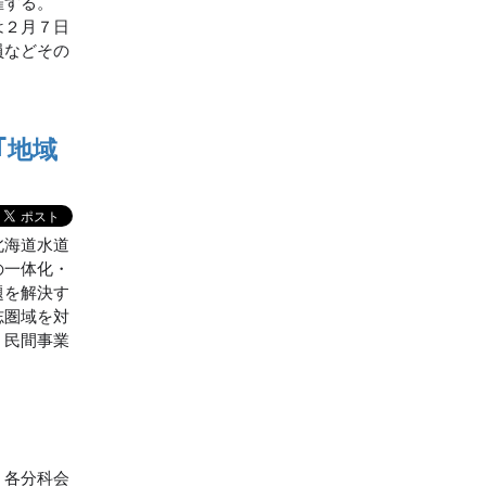
催する。
は２月７日
員などその
｢地域
北海道水道
の一体化・
題を解決す
志圏域を対
、民間事業
。各分科会