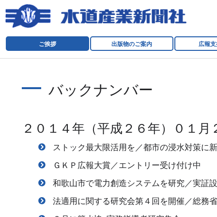
ご挨拶
出版物のご案内
広報支
バックナンバー
２０１４年（平成２６年）０１月
ストック最大限活用を／都市の浸水対策に
ＧＫＰ広報大賞／エントリー受け付け中
和歌山市で電力創造システムを研究／実証
法適用に関する研究会第４回を開催／総務