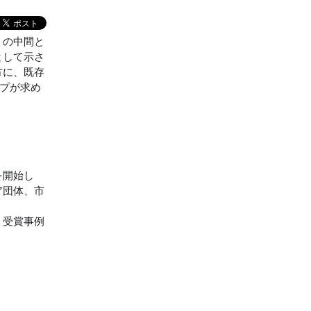
」の中間と
として示さ
方に、既存
ップが求め
を開始し
ア団体、市
、受賞事例