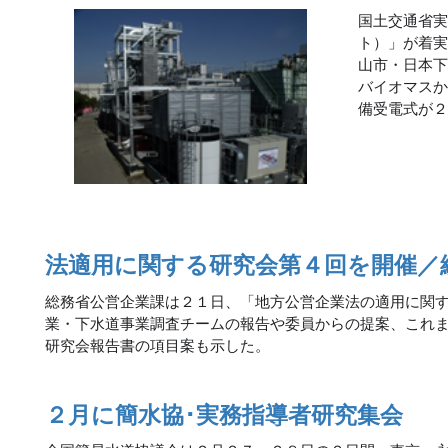
国土交通省
ト）」が着
山市・日本
バイオマス
備受電式が
法適用に関する研究会第４回を開催／
総務省公営企業課は２１日、「地方公営企業法の適用に関
業・下水道事業調査チームの報告や委員からの提案、これ
研究会報告書の項目案も示した。
２月に簡水協･実務指導者研究集会