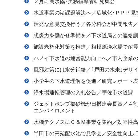
２月に簡水協･実務指導者研究集会
水道事業の諸課題解決へ／広域化･ＰＰＰ見
活発な意見交換行う／各分科会が中間報告
想像力を働かせ準備を／下水道局との連絡
施設老朽化対策を推進／相模原浄水場で耐震
ハノイ下水道の運営能力向上へ／市内企業
風邪対策には水分補給／｢戸田の水来｣デザ
小学生の下水道理解を促進／研究レポート
浄水場運転管理の入札公告／宇佐市水道課
ジェットポンプ揚砂機が日機連会長賞／４
エンバイロメント
水機テクノスにＯ＆Ｍ事業を集約／効率性高
半田市の高架配水池で見学会／安全性向上､