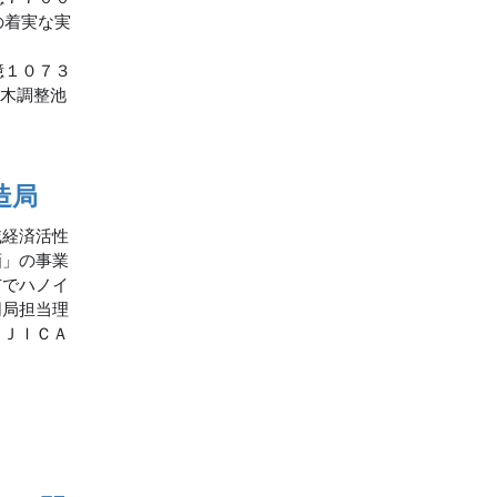
の着実な実
億１０７３
保木調整池
造局
域経済活性
画」の事業
市でハノイ
同局担当理
・ＪＩＣＡ