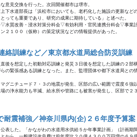
発な意見交換を行った。次回開催都市は堺市。
上下水道部長は「浜松市においても、老朽化した施設の更新など
にとっても重要であり、研究の成果に期待している」と述べた。
▽水質改善・浸水対策分科会▽有効利用・官民連携分科会▽事業
ョン２１００（仮称）の策定状況などの情報提供があった。
連絡訓練など／東京都水道局総合防災訓練
災直後を想定した初動対応訓練と発災３日後を想定した訓練の２部
がらの緊張感ある訓練となった。また、監理団体や都下水道局との
マグニチュード７・３の地震が発生、区部の広い範囲で震度６強
水場の浄水能力も半減、給水所や管路にも被害が発生し、区部で２
耐震補強／神奈川県内(企)２６年度予算案
を公表した。「かながわの水道用水供給５か年事業計画」（計画期
ことから、一般建設改良費は前年度比２０億４３００万円増の６９