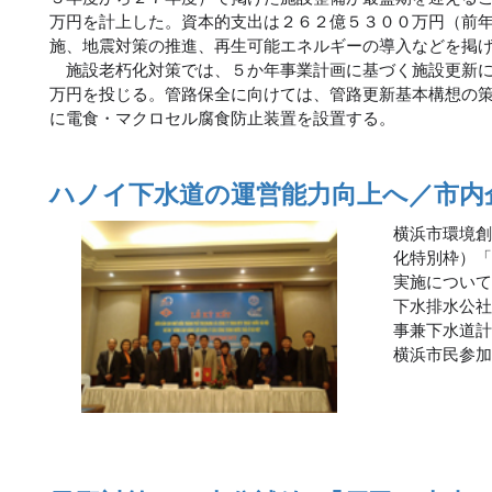
万円を計上した。資本的支出は２６２億５３００万円（前
施、地震対策の推進、再生可能エネルギーの導入などを掲
施設老朽化対策では、５か年事業計画に基づく施設更新に
万円を投じる。管路保全に向けては、管路更新基本構想の
に電食・マクロセル腐食防止装置を設置する。
ハノイ下水道の運営能力向上へ／市内
横浜市環境
化特別枠）
実施につい
下水排水公
事兼下水道
横浜市民参