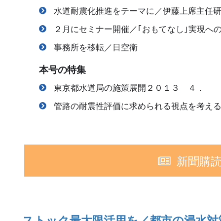
水道耐震化推進をテーマに／伊藤上席主任
２月にセミナー開催／｢おもてなし｣実現へ
事務所を移転／日空衛
本号の特集
東京都水道局の施策展開２０１３ ４．
管路の耐震性評価に求められる視点を考え
新聞購
ストック最大限活用を／都市の浸水対