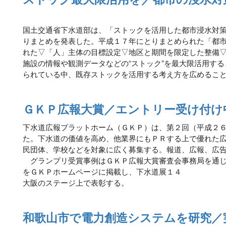
国土交通省下水道部は、「ストックを活用した都市浸水対
りまとめを発表した。平成１７年にとりまとめられた「都
れた▽「人」主体の目標設定▽地区と期間を限定した整備
施設の情報や観測データなどの“ストック”を最大限活用す
られている中、既存ストックを活用する考え方を広めるこ
ＧＫＰ広報大賞／エントリー受け付け
下水道広報プラットホーム（ＧＫＰ）は、第２回（平成２
た。下水道の価値を高め、他業界にもＰＲする上で優れた
民団体、学校などを対象に広く募集する。報道、広報、広
グランプリ受賞事例はＧＫＰ広報大賞審査会事務局を通じ
をＧＫＰホームページに掲載し、下水道展１４
大阪のステージ上で表彰する。
和歌山市で電力創造システムを研究／