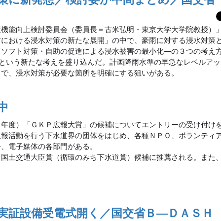
策機能向上検討委員会（委員長＝古米弘明・東京大学大学院教授）
市における浸水対策の新たな展開」の中で、豪雨に対する浸水対策
▽ソフト対策・自助の促進による浸水被害の最小化―の３つの考え
るという新たな考えを盛り込んだ。計画降雨水準の早急なレベルア
とで、浸水対策が必要な箇所を明確にする狙いがある。
中
６年度）「ＧＫＰ広報大賞」の候補についてエントリーの受け付け
広報活動を行う下水道界の団体をはじめ、各種ＮＰＯ、ボランティ
告、電子媒体の各部門がある。
国土交通大臣賞（循環のみち下水道賞）候補に推薦される。また
実証設備受電式開く／国交省Ｂ―ＤＡＳＨ