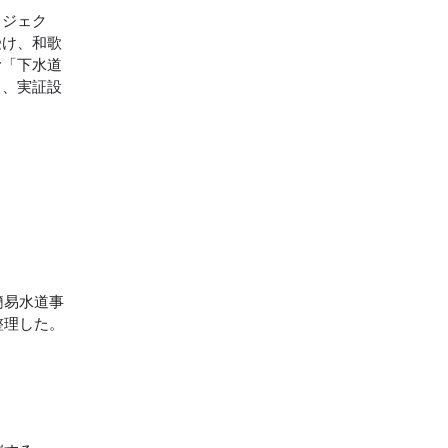
ロジェク
受け、和歌
む「下水道
し、実証設
簡易水道事
整理した。