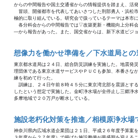
からの中間報告や国土交通省からの情報提供を踏まえ、活
冒頭、開催都市を代表してあいさつした刑部勇人・浜松市
極的に取り組んでいる。研究会で扱っているテーマは本市
各分科会からの中間報告では▽改築更新・機能向上分科会
―から報告があった。また、国交省からは、新下水道ビジ
想像力を働かせ準備を／下水道局との
東京都水道局は２４日、総合防災訓練を実施した。地震発
理団体である東京水道サービスやＰＵＣも参加、本番さな
練を初めて行った。
訓練は、２４日午前８時４５分に東京湾北部を震源とする
したという想定で実施した。金町浄水場が全停止し三郷浄
多摩地域で２０万戸が断水している。
施設老朽化対策を推進／相模原浄水場で
神奈川県内広域水道企業団は２１日、平成２６年度予算案
３年度から２７年度）で掲げた施設整備が最盛期を迎える