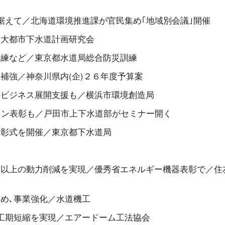
据えて／北海道環境推進課が官民集め｢地域別会議｣開催
／大都市下水道計画研究会
訓練など／東京都水道局総合防災訓練
補強／神奈川県内(企)２６年度予算案
のビジネス展開支援も／横浜市環境創造局
イン表彰も／戸田市上下水道部がセミナー開く
表彰式を開催／東京都下水道局
割以上の動力削減を実現／優秀省エネルギー機器表彰で／住
め､事業強化／水道機工
工期短縮を実現／エアードーム工法協会