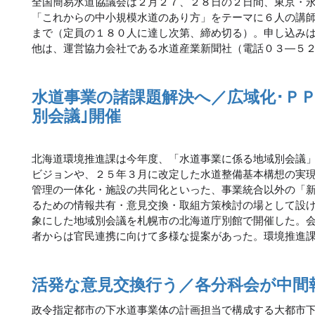
全国簡易水道協議会は２月２７、２８日の２日間、東京・
「これからの中小規模水道のあり方」をテーマに６人の講
まで（定員の１８０人に達し次第、締め切る）。申し込み
他は、運営協力会社である水道産業新聞社（電話０３―５
水道事業の諸課題解決へ／広域化･Ｐ
別会議｣開催
北海道環境推進課は今年度、「水道事業に係る地域別会議
ビジョンや、２５年３月に改定した水道整備基本構想の実
管理の一体化・施設の共同化といった、事業統合以外の「
るための情報共有・意見交換・取組方策検討の場として設
象にした地域別会議を札幌市の北海道庁別館で開催した。
者からは官民連携に向けて多様な提案があった。環境推進
活発な意見交換行う／各分科会が中間
政令指定都市の下水道事業体の計画担当で構成する大都市