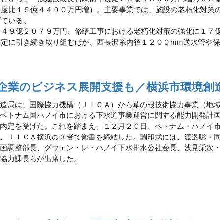
年度比１５億４４００万円増）。主要事業では、施設の老朽化対策
げている。
４９億２０７９万円、修繕工事における老朽化対策の強化に１７
策定に引き続き取り組むほか、西長沢系内径１２００mm送水管や
企業のビジネス展開支援も／横浜市環境創
創造局は、国際協力機構（ＪＩＣＡ）から草の根技術協力事業（地
「ベトナム国ハノイ市における下水道事業運営に関する能力開発計
て内定を受けた。これを踏まえ、１２月２０日、ベトナム・ハノイ
社、ＪＩＣＡ横浜の３者で覚書を締結した。調印式には、渡邉聡・
計画調整部長、グウェン・レ・ハノイ下水排水公社会長、浅見栄次
加協力課長らが出席した。