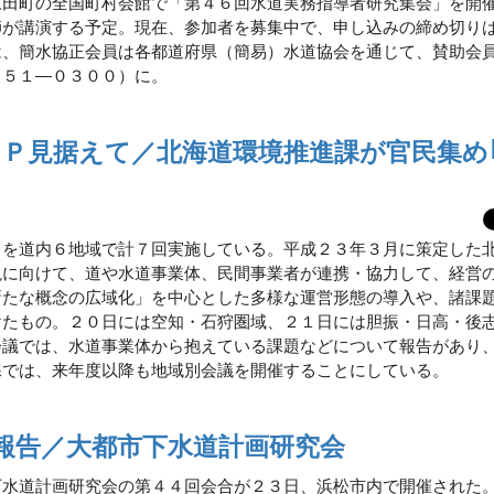
永田町の全国町村会館で「第４６回水道実務指導者研究集会」を開
師が講演する予定。現在、参加者を募集中で、申し込みの締め切り
は、簡水協正会員は各都道府県（簡易）水道協会を通じて、賛助会
２５１―０３００）に。
ＰＰ見据えて／北海道環境推進課が官民集め
」を道内６地域で計７回実施している。平成２３年３月に策定した
現に向けて、道や水道事業体、民間事業者が連携・協力して、経営
新たな概念の広域化」を中心とした多様な運営形態の導入や、諸課
けたもの。２０日には空知・石狩圏域、２１日には胆振・日高・後
会議では、水道事業体から抱えている課題などについて報告があり
課では、来年度以降も地域別会議を開催することにしている。
報告／大都市下水道計画研究会
下水道計画研究会の第４４回会合が２３日、浜松市内で開催された