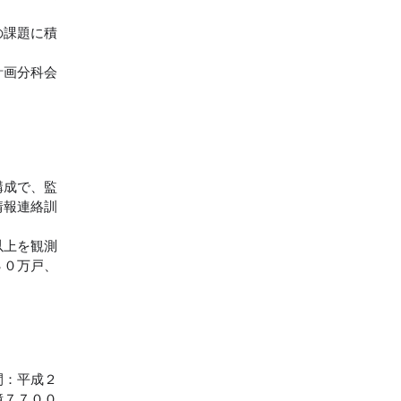
の課題に積
計画分科会
構成で、監
情報連絡訓
以上を観測
３０万戸、
間：平成２
億７７００