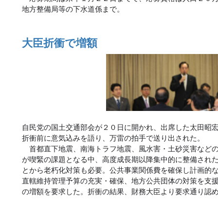
地方整備局等の下水道係まで。
大臣折衝で増額
自民党の国土交通部会が２０日に開かれ、出席した太田昭
折衝前に意気込みを語り、万雷の拍手で送り出された。
首都直下地震、南海トラフ地震、風水害・土砂災害などの
が喫緊の課題となる中、高度成長期以降集中的に整備され
とから老朽化対策も必要。公共事業関係費を確保し計画的
直轄維持管理予算の充実・確保、地方公共団体の対策を支
の増額を要求した。折衝の結果、財務大臣より要求通り認