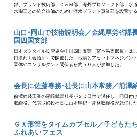
部、プラント技術部、Ｏ＆Ｍ部、海外プロジェクト部、水
水機工との統合準備のために浄水プラント事業部を設置す
山口･岡山で技術説明会／金縄厚労省課
国四国支部
日本ダクタイル鉄管協会中国四国支部（宮本晃支部長）は
口県商工会議所）で開催した。地震とアセットマネジメン
業体やコンサルタント関係者ら約５０人が参加した。
会長に佐藤専務･社長に山本常務／前澤
前澤給装工業の尾崎武壽社長が２０日付で退任し、同日付
取締役、代表取締役社長に山本晴紀・常務取締役が就任し
ＧＸ形管をタイムカプセル／子どもた
ふれあいフェス