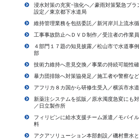
浸水対策の充実･強化へ／豪雨対策緊急プラ
設定／東京都下水道局
維持管理業務を包括委託／新河岸川上流水
工事事故防止へＤＶＤ制作／受注者の作業
４部門１７題の知見披露／松山市で水道事
部
技術力維持へ意見交換／事業の持続可能性
暴力団排除へ対策協発足／施工者や警察な
アフリカ８カ国から研修生受入／横浜市水
新薬注システムを拡販／原水濁度急変にも
／日立製作所
フィリピンに給水支援チーム派遣／モバイ
料
アクアソリューション本部創設／磯村豊水