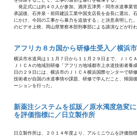
発足式には約４０人が参加。酒井五津男・同市水道事業管
承認後、石井泉・前田建設工業中国支店長を会長に選出。
にかけ、今回の工事から暴力を追放する」と決意表明した
のビデオ上映、岡山県警察本部刑事部による講演などが行
アフリカ８カ国から研修生受入／横浜市
横浜市水道局は１１月７日から１１月２９日まで、ＪＩＣ
ＪＩＣＡの地域別研修「アフリカ地域都市上水道技術者養
日の２９日には、横浜市のＪＩＣＡ横浜国際センターで研
技術者が自国の水道事情や課題、研修で学んだこと、帰国
ーションを行った。
新薬注システムを拡販／原水濁度急変
を評価指標に／日立製作所
日立製作所は、２０１４年度より、アルミニウムを評価指