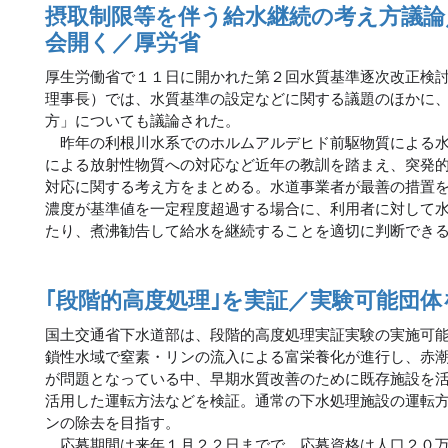
摂取制限等を伴う給水継続の考え方議論
会開く／厚労省
厚生労働省で１１日に開かれた第２回水質基準逐次改正検
理事長）では、水質基準の設定などに関する議題のほかに
方」についても議論された。
昨年の利根川水系でのホルムアルデヒド前駆物質による水
による放射性物質への対応など近年の教訓を踏まえ、突発
対応に関する考え方をまとめる。水道事業者が最善の措置
濃度が基準値を一定程度超過する場合に、利用者に対して
たり、煮沸勧告して給水を継続することを適切に判断でき
｢段階的高度処理｣を実証／実験可能団
国土交通省下水道部は、段階的高度処理実証実験の実施可
鎖性水域で窒素・リンの流入による富栄養化が進行し、赤
が問題となっている中、早期水質改善のために既存施設を
活用した運転方法などを検証。通常の下水処理施設の運転
ンの除去を目指す。
応募期間は来年１月２２日までで、応募資格は人口２０万