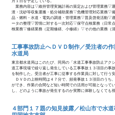
月１日を予定している。
業務内容は▽維持管理実施計画の策定および管理業務▽運
渣・沈砂等収集運搬・処分補助業務▽危機管理対応業務▽
品・燃料・水道・電気の調達・管理業務▽普及啓発活動▽
ータの整理▽苦情に対する一次対応▽保守点検業務（日常
検業務▽修繕業務（定期修繕、小修繕）▽その他の業務（
工事事故防止へＤＶＤ制作／受注者の作
水道局
東京都水道局はこのたび、同局の「水道工事事故防止アク
道工事現場で繰り返し発生している工事事故１３項目の事
を制作した。受注者が工事に従事する作業員に対して行う
ＤＶＤの上映時間は４７分で、頻発事故１３項目のうち、
ができ、作業の合間など短い時間での活用が可能となって
し、どのように事故が発生するのか実際に体験しなくても
４部門１７題の知見披露／松山市で水道
四国地方支部