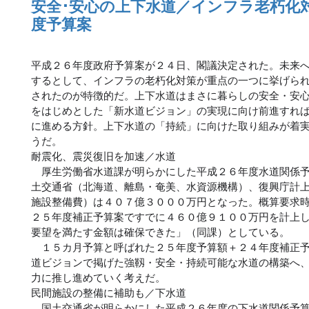
安全･安心の上下水道／インフラ老朽化
度予算案
平成２６年度政府予算案が２４日、閣議決定された。未来
するとして、インフラの老朽化対策が重点の一つに挙げら
されたのが特徴的だ。上下水道はまさに暮らしの安全・安
をはじめとした「新水道ビジョン」の実現に向け前進すれ
に進める方針。上下水道の「持続」に向けた取り組みが着
うだ。
耐震化、震災復旧を加速／水道
厚生労働省水道課が明らかにした平成２６年度水道関係予
土交通省（北海道、離島・奄美、水資源機構）、復興庁計
施設整備費）は４０７億３０００万円となった。概算要求
２５年度補正予算案ですでに４６０億９１００万円を計上
要望を満たす金額は確保できた」（同課）としている。
１５カ月予算と呼ばれた２５年度予算額＋２４年度補正予
道ビジョンで掲げた強靱・安全・持続可能な水道の構築へ
力に推し進めていく考えだ。
民間施設の整備に補助も／下水道
国土交通省が明らかにした平成２６年度の下水道関係予算