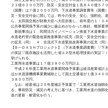
２３億６２００万円、防災・安全交付金１兆８４０億５７
（国費）は７億２０００万円、下水道事業調査費等（国費
災・安全交付金に関しては、昨今の安全、安心、強靭化、
ら、太田国交相が財務大臣へ大臣折衝し、前年度の１・０
公共事業関係予算の減少に歯止めがかかった格好。概算要
新規事項は１．民間活力イノベーション推進下水道事業の
水道老朽管の緊急改築推進事業の拡充（防災・安全交付金
の拡充（同） ４．合流式下水道緊急改善事業の拡充（同
【Ｂ―ＤＡＳＨプロジェクト】（下水道事業調査費）▽下
の実証▽既存施設を活用した省エネ型水処理技術の実証▽
挙げられる。
工業用水道事業は１７億３８００万円計上
平成２６年度工業用水道事業関係予算案は経済産業省計上
ほか水資源機構事業費補助として国土交通省が１億３４０
３８００万円。
なお、経産省は２５年度補正予算案で「工業用水道強靱化
る。事前防災・減災の考え方に基づき、工業用水道の強靱
道の更新・耐震化を行う。