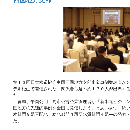
第１３回日本水道協会中国四国地方支部水道事例発表会が
テル松山で開催された。関係者ら延べ約１３０人が出席す
た。
冒頭、平岡公明・同市公営企業管理者が「新水道ビジョン
国地方の先進的事例を全国に発信しよう」とあいさつ。続
水部門８題▽配水・給水部門４題▽水質部門４題―の発表
た。