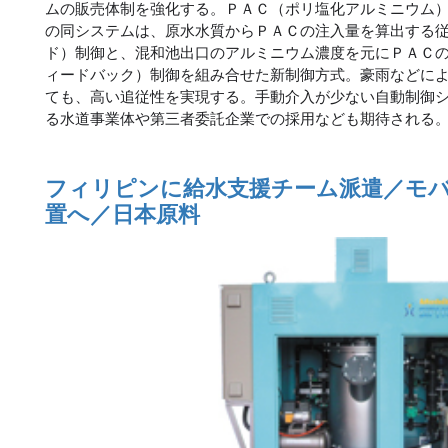
ムの販売体制を強化する。ＰＡＣ（ポリ塩化アルミニウム
の同システムは、原水水質からＰＡＣの注入量を算出する
ド）制御と、混和池出口のアルミニウム濃度を元にＰＡＣ
ィードバック）制御を組み合せた新制御方式。豪雨などに
ても、高い追従性を実現する。手動介入が少ない自動制御
る水道事業体や第三者委託企業での採用なども期待される
フィリピンに給水支援チーム派遣／モ
置へ／日本原料