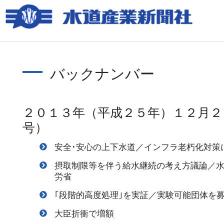
バックナンバー
２０１３年（平成２５年）１２月２
号）
安全･安心の上下水道／インフラ老朽化対策
摂取制限等を伴う給水継続の考え方議論／
労省
｢段階的高度処理｣を実証／実験可能団体を
大臣折衝で増額