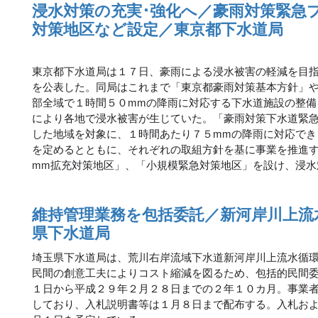
浸水対策の充実･強化へ／豪雨対策緊急
対策地区など設定／東京都下水道局
東京都下水道局は１７日、豪雨による浸水被害の軽減を目
を公表した。同局はこれまで「東京都豪雨対策基本方針」
部全域で１時間５０mmの降雨に対応する下水道施設の整備
により各地で浸水被害が生じていた。「豪雨対策下水道緊
した地域を対象に、１時間あたり７５mmの降雨に対応でき
を定めるとともに、それぞれの取組方針を基に事業を推進す
mm拡充対策地区」、「小規模緊急対策地区」を設け、浸水
維持管理業務を包括委託／新河岸川上流
県下水道局
埼玉県下水道局は、荒川右岸流域下水道新河岸川上流水循
民間の創意工夫によりコスト縮減を図るため、包括的民間
１日から平成２９年２月２８日までの２年１０カ月。事業
しており、入札説明書等は１月８日まで配布する。入札お