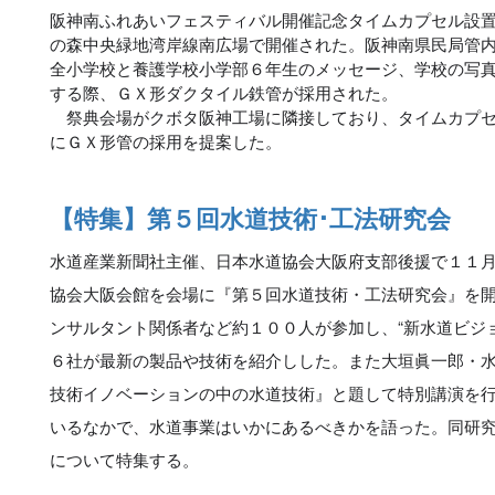
阪神南ふれあいフェスティバル開催記念タイムカプセル設
の森中央緑地湾岸線南広場で開催された。阪神南県民局管
全小学校と養護学校小学部６年生のメッセージ、学校の写
する際、ＧＸ形ダクタイル鉄管が採用された。
祭典会場がクボタ阪神工場に隣接しており、タイムカプセ
にＧＸ形管の採用を提案した。
【特集】第５回水道技術･工法研究会
水道産業新聞社主催、日本水道協会大阪府支部後援で１１
協会大阪会館を会場に『第５回水道技術・工法研究会』を
ンサルタント関係者など約１００人が参加し、“新水道ビジ
６社が最新の製品や技術を紹介しした。また大垣眞一郎・
技術イノベーションの中の水道技術』と題して特別講演を
いるなかで、水道事業はいかにあるべきかを語った。同研
について特集する。