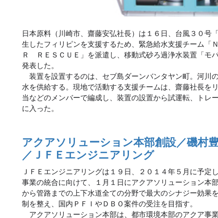
日本原料（川崎市、齋藤安弘社長）は１６日、台風３０号
生したフィリピンを支援するため、緊急給水支援チーム「
Ｒ ＲＥＳＣＵＥ」を派遣し、移動式砂ろ過浄水装置「モ
発表した。
装置を設置するのは、セブ島ダーンバンタヤン町。河川の
水を供給する。現地で活動する支援チームは、齋藤社長を
当などのメンバーで編成し、装置の設置から試運転、トレ
に入った。
アクアソリューション本部創設／磯村
／ＪＦＥエンジニアリング
ＪＦＥエンジニアリングは１９日、２０１４年５月に予定
事業の統合に向けて、１月１日にアクアソリューション本
から管路までの上下水道全ての分野で最大のシナジー効果
制を整え、国内ＰＦＩやＤＢＯ案件の受注を目指す。
アクアソリューション本部は、都市環境本部のアクア事業