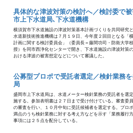
具体的な津波対策の検討へ／検討委で被
市上下水道局､下水道機構
横須賀市下水道施設の津波対策基本計画づくりを共同研究
水道新技術推進機構は７月１９日、今年度２回目となる「
計画に関する検討委員会」（委員長＝藤間功司・防衛大学
授）を同市西浄化センターで開き、下水道施設の津波対策
おける津波の被害想定などについて審議した。
公募型プロポで受託者選定／検針業務を
局
盛岡市上下水道局は、水道メーター検針業務の受託者を選
施する。参加表明書は２７日まで受け付けている。審査委
の審査を行い、１０月中旬に受託候補者を選定する。プロ
満点のうち検針業務に対する考え方などを示す「業務履行
事項には２５点を配分している。