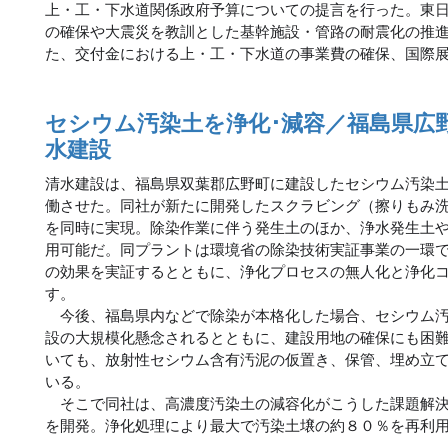
上・工・下水道関係政府予算についての提言を行った。東
の確保や大震災を教訓とした基幹施設・管路の耐震化の推
た、交付金における上・工・下水道の事業費の確保、国際
セシウム汚染土を浄化･減容／福島県広
水建設
清水建設は、福島県双葉郡広野町に建設したセシウム汚染
働させた。同社が新たに開発したスクラビング（擦りもみ
を同時に実現。除染作業に伴う発生土のほか、浄水発生土
用可能だ。同プラントは環境省の除染技術実証事業の一環
の効果を実証するとともに、浄化プロセスの無人化と浄化
す。
今後、福島県内などで除染が本格化した場合、セシウム汚
設の大規模化懸念されるとともに、建設用地の確保にも困
いても、放射性セシウム含有汚泥の仮置き、保管、埋め立
いる。
そこで同社は、高濃度汚染土の減容化がこうした課題解決
を開発。浄化処理により最大で汚染土壌の約８０％を再利