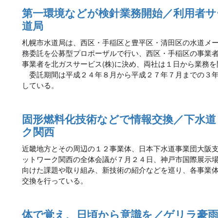
第一環境などが検針業務開始／利用者サ
道局
札幌市水道局は、西区・手稲区と豊平区・清田区の水道メ
務委託を公募型プロポーザルで行い、西区・手稲区の事業者
事業者を北ガスサービス(株)に決め、両社は１日から業務
委託期間は平成２４年８月から平成２７年７月までの３年
している。
固形燃料化技術などで情報交換／下水
ク関西
近畿地方とその周辺の１２事業体、日本下水道事業団大阪
ットワーク関西の全体会議が７月２４日、神戸市国際展示
向けた課題や取り組み、新技術の紹介などを巡り、各事業
交換を行っている。
体で覚え、日頃から意識を／ゲリラ豪雨