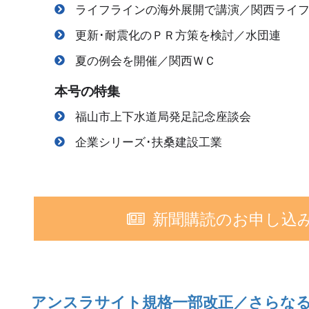
ライフラインの海外展開で講演／関西ライ
更新･耐震化のＰＲ方策を検討／水団連
夏の例会を開催／関西ＷＣ
本号の特集
福山市上下水道局発足記念座談会
企業シリーズ･扶桑建設工業
新聞購読のお申し込
アンスラサイト規格一部改正／さらな