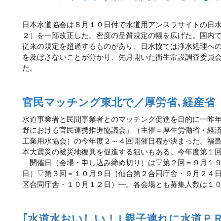
日本水道協会は８月１０日付で水道用アンスラサイトの日
２）を一部改正した。密度の品質規定の幅を広げた。国内
従来の規定を超過するものがあり、日水協では浄水処理へ
を及ぼさないことが分かり、先月開いた衛生常設調査委員
た。
官民マッチング東北で／厚労省､経産省
水道事業者と民間事業者とのマッチング促進を目的に一昨
野における官民連携推進協議会」（主催＝厚生労働省・経
工業用水協会）の今年度２～４回開催日程が決まった。福
本大震災の被災地復興を促進する狙いもある。今年度第１
開催日（会場・申し込み締め切り）は▽第２回＝９月１９
日）▽第３回＝１０月９日（仙台第２合同庁舎・９月２４
区合同庁舎・１０月１２日）―。各会場とも募集人数は１
｢水道水おいしい！｣ 親子連れに水道Ｐ