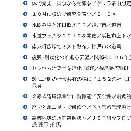
体で覚え、日頃から意識を／ゲリラ豪雨想
１０月に横浜で研究発表会／ＥＩＣＡ
水飲み場と蛇口飲水ＰＲ／神戸市水道局
水道フェスタ２０１２を開催／浜松市上下
南京町広場でミスト散布／神戸市水道局
復興･耐震化の推進を要望／関係省に２５年
セシウム汚染土を浄化･減容／福島県広野町
製･工･販の情報共有の場に／１５２の社･
展者
２線式電磁流量計に新機能／安全性が飛躍
座学と施工見学で研修会／下水管路管理協
農業地域の水問題解決へ／ＪＳＴ研究プロ
授 藤原 拓 氏