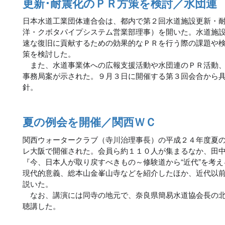
更新･耐震化のＰＲ方策を検討／水団連
日本水道工業団体連合会は、都内で第２回水道施設更新・
洋・クボタパイプシステム営業部理事）を開いた。水道施
速な復旧に貢献するための効果的なＰＲを行う際の課題や
策を検討した。
また、水道事業体への広報支援活動や水団連のＰＲ活動、
事務局案が示された。９月３日に開催する第３回会合から
針。
夏の例会を開催／関西ＷＣ
関西ウォータークラブ（寺川治理事長）の平成２４年度夏
レ大阪で開催された。会員ら約１１０人が集まるなか、田
『今、日本人が取り戻すべきもの～修験道から“近代”を考
現代的意義、総本山金峯山寺などを紹介したほか、近代以
説いた。
なお、講演には同寺の地元で、奈良県簡易水道協会長の北
聴講した。