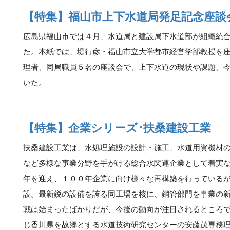
【特集】福山市上下水道局発足記念座談
広島県福山市では４月、水道局と建設局下水道部が組織統
た。本紙では、堤行彦・福山市立大学都市経営学部教授を
理者、同局職員５名の座談会で、上下水道の現状や課題、
いた。
【特集】企業シリーズ･扶桑建設工業
扶桑建設工業は、水処理施設の設計・施工、水道用資機材
など多様な事業分野を手がける総合水関連企業として着実
年を迎え、１００年企業に向け様々な再構築を行っている
設。最新鋭の設備を誇る同工場を核に、鋼管部門を事業の
戦は始まったばかりだが、今後の動向が注目されるところ
じ香川県を故郷とする水道技術研究センターの安藤茂専務