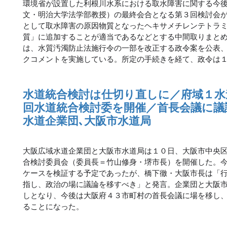
環境省が設置した利根川水系における取水障害に関する今
文・明治大学法学部教授）の最終会合となる第３回検討会
として取水障害の原因物質となったヘキサメチレンテトラ
質」に追加することが適当であるなどとする中間取りまと
は、水質汚濁防止法施行令の一部を改正する政令案を公表
クコメントを実施している。所定の手続きを経て、政令は
水道統合検討は仕切り直しに／府域１水
回水道統合検討委を開催／首長会議に議
水道企業団､大阪市水道局
大阪広域水道企業団と大阪市水道局は１０日、大阪市中央
合検討委員会（委員長＝竹山修身・堺市長）を開催した。
ケースを検証する予定であったが、橋下徹・大阪市長は「
指し、政治の場に議論を移すべき」と発言。企業団と大阪
しとなり、今後は大阪府４３市町村の首長会議に場を移し
ることになった。