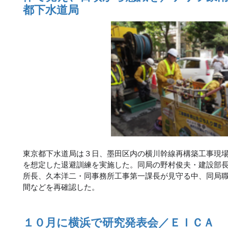
都下水道局
東京都下水道局は３日、墨田区内の横川幹線再構築工事現
を想定した退避訓練を実施した。同局の野村俊夫・建設部
所長、久本洋二・同事務所工事第一課長が見守る中、同局
間などを再確認した。
１０月に横浜で研究発表会／ＥＩＣＡ