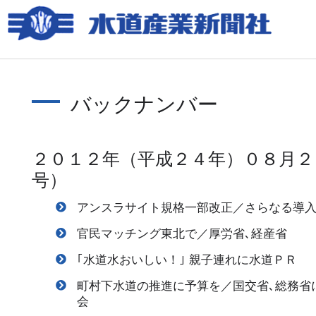
バックナンバー
２０１２年（平成２４年）０８月２
号）
アンスラサイト規格一部改正／さらなる導
官民マッチング東北で／厚労省､経産省
｢水道水おいしい！｣ 親子連れに水道ＰＲ
町村下水道の推進に予算を／国交省､総務省
会