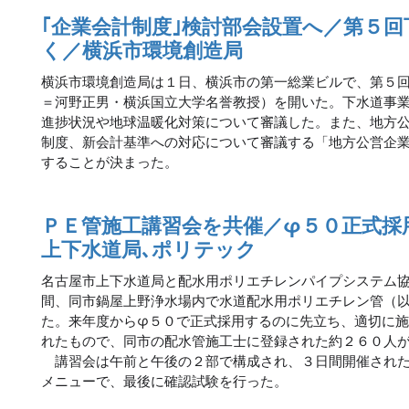
｢企業会計制度｣検討部会設置へ／第５
く／横浜市環境創造局
横浜市環境創造局は１日、横浜市の第一総業ビルで、第５
＝河野正男・横浜国立大学名誉教授）を開いた。下水道事
進捗状況や地球温暖化対策について審議した。また、地方
制度、新会計基準への対応について審議する「地方公営企
することが決まった。
ＰＥ管施工講習会を共催／φ５０正式採
上下水道局､ポリテック
名古屋市上下水道局と配水用ポリエチレンパイプシステム
間、同市鍋屋上野浄水場内で水道配水用ポリエチレン管（
た。来年度からφ５０で正式採用するのに先立ち、適切に
れたもので、同市の配水管施工士に登録された約２６０人
講習会は午前と午後の２部で構成され、３日間開催された
メニューで、最後に確認試験を行った。