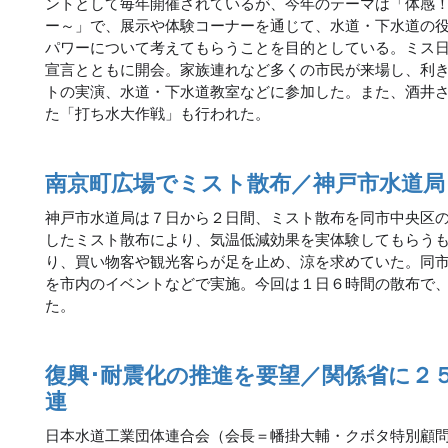
ントとして毎年開催されているが、今年のテーマは「体感
ー～」で、展示や体験コーナーを通じて、水道・下水道の
パワーについて考えてもらうことを目的としている。ミス日
宣言とともに開会。家族連れなど多くの市民が来場し、利
トの実演、水道・下水道教室などに参加した。また、酒井
た「打ち水大作戦」も行われた。
南京町広場でミスト散布／神戸市水道局
神戸市水道局は７日から２日間、ミスト散布を同市中央区
したミスト散布により、気温低減効果を実体験してもらう
り、買い物客や観光客らが足を止め、涼を求めていた。同
を市内のイベントなどで実施。今回は１日６時間の散布で
た。
復興･耐震化の推進を要望／関係省に２
連
日本水道工業団体連合会（会長＝幡掛大輔・クボタ特別顧