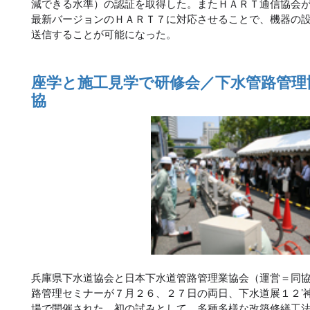
減できる水準）の認証を取得した。またＨＡＲＴ通信協会
最新バージョンのＨＡＲＴ７に対応させることで、機器の
送信することが可能になった。
座学と施工見学で研修会／下水管路管理
協
兵庫県下水道協会と日本下水道管路管理業協会（運営＝同
路管理セミナーが７月２６、２７日の両日、下水道展１２’
場で開催された。初の試みとして、多種多様な改築修繕工