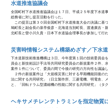
水道推進協議会
全国町村下水道推進協議会は１７日、平成２５年度下水道
総務省に対し提言活動を行った。
この提言は第３０回全国町村下水道推進大会の決議に基づ
鳩町長と副会長の泉亭俊彦・北海道当別町長、渡邊廣吉・
北町長と曽小川久貴・日本下水道協会理事長が参加して行
災害時情報システム構築めざす／下水道
下水道新技術推進機構は３日、今年度第１回の技術委員会
員会と新技術設計手法等共同研究委員会の新規案件２件、
案件１件について、委員の間で今後の研究の方向性を議論
２件の新規案件は「大規模災害に対する早期機能回復のた
法に関する共同研究」（日立製作所、三菱電機、明電舎、
と、「回転ドラム型濃縮機の性能に関する共同研究」（タ
ヘキサメチレンテトラミンを指定物質