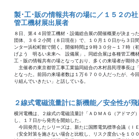
製･工･販の情報共有の場に／１５２の社
管工機材展出展者
８日、第４４回管工機材・設備総合展の開催概要が決まっ
団体、３６２小間（８日現在）で、１０月１０日から３日
ンター浜松町館で開く。開催時間は９時３０分～１７時（
げよう 明るい未来へ 設備展」。同総合展は各種管工機
工・販の情報共有の場となっており、多くの来場者が期待
主催者の東京都管工事工業協同組合の木村昌民理事長は「
となった。前回の来場者数は１万６７００人だったが、今
り組んでいきたい」と話している。
２線式電磁流量計に新機能／安全性が飛
横河電機は、２線式の電磁流量計「ＡＤＭＡＧ（アドマグ
し、１７日から発売を開始した。
今回発売したシリーズは、新たに国際電気標準会議（ＩＥ
（安全対策を施さない場合と比較し、リスク度合いを１０