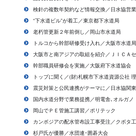
検針の複数年契約など情報交換／日水協営
“下水道ビル”が着工／東京都下水道局
老朽管更新２年前倒し／岡山市水道局
トルコから幹部研修受け入れ／大阪市水道
大阪市と南アジアの取組を紹介／ＪＩＣＡ
幹部職員研修会を実施／大阪府下水道協会
トップに聞く／(財)札幌市下水道資源公社 
震災対策と公民連携がテーマに／日水協関
国内水道分野で業務提携／明電舎､オルガノ
岡山でＰＥ管施工講習／ポリテック
カンボジアの配水管布設工事受注／クボタ
杉戸氏が優勝／水団連･囲碁大会