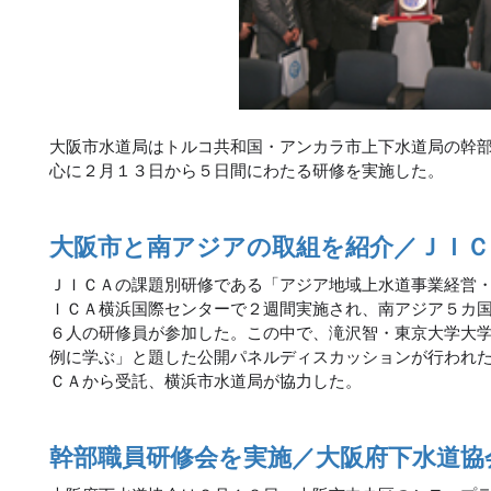
大阪市水道局はトルコ共和国・アンカラ市上下水道局の幹
心に２月１３日から５日間にわたる研修を実施した。
大阪市と南アジアの取組を紹介／ＪＩ
ＪＩＣＡの課題別研修である「アジア地域上水道事業経営
ＩＣＡ横浜国際センターで２週間実施され、南アジア５カ
６人の研修員が参加した。この中で、滝沢智・東京大学大
例に学ぶ」と題した公開パネルディスカッションが行われ
ＣＡから受託、横浜市水道局が協力した。
幹部職員研修会を実施／大阪府下水道協