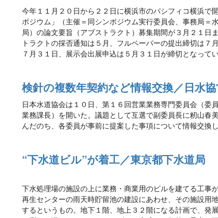
今年１１月２０日から２２日に横浜市のパシフィコ横浜で
ポジウム」（主催＝同シンポジウム実行委員会、事務局＝
局）の論文要旨（アブストラクト）募集期間が３月２１日
トラクトの採否通知は５月、フルペーパーの提出締切は７
７月３１日、展示会出展申込は５月３１日が締切となって
検針の複数年契約など情報交換／日水協
日本水道協会は１０日、第１６回営業業務専門委員会（委
業務課長）を開いた。議題として互選で副委員長に籾山春
んだのち、各委員が事前に提案した事項について情報交換
“下水道ビル”が着工／東京都下水道局
下水処理場の施設の上に業務・商業用のビルを建てる工事
再生センターの雨天時貯留池の建設にあわせ、その施設用
するというもの。地下１階、地上３２階になる計画で、発