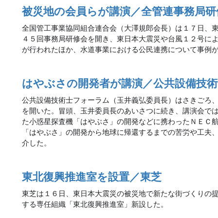
被災地の会員らが講演／全管連事務局研
全国管工事業協同組合連合会（大澤規郎会長）は１７日、
４５回事務局研修会を開き、東日本大震災や台風１２号に
が行われたほか、水道事業における公民連携について事例
はやぶさの開発者が講演／公共設備技術
公共設備技術士フォーラム（玉井義弘委員長）はさきごろ
を開いた。冒頭、玉井委員長のあいさつに続き、講演会で
た小惑星探査機「はやぶさ」の開発などに携わったＮＥＣ
「はやぶさ」の開発から地球に帰還するまでの苦労や工夫
介した。
東北復興推進室を設置／東芝
東芝は１６日、東日本大震災の被災地で新たな街づくりの
する専任組織「東北復興推進室」新設した。