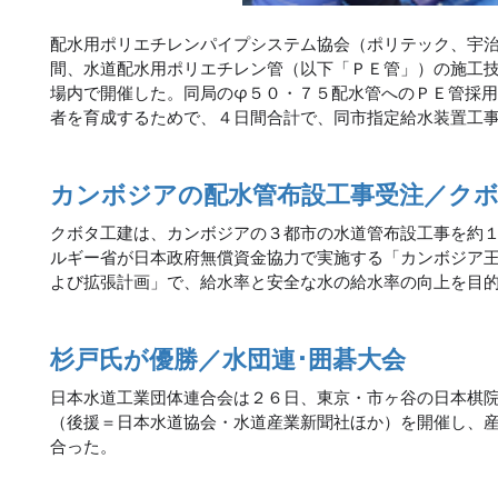
配水用ポリエチレンパイプシステム協会（ポリテック、宇
間、水道配水用ポリエチレン管（以下「ＰＥ管」）の施工
場内で開催した。同局のφ５０・７５配水管へのＰＥ管採
者を育成するためで、４日間合計で、同市指定給水装置工
カンボジアの配水管布設工事受注／ク
クボタ工建は、カンボジアの３都市の水道管布設工事を約
ルギー省が日本政府無償資金協力で実施する「カンボジア
よび拡張計画」で、給水率と安全な水の給水率の向上を目
杉戸氏が優勝／水団連･囲碁大会
日本水道工業団体連合会は２６日、東京・市ヶ谷の日本棋
（後援＝日本水道協会・水道産業新聞社ほか）を開催し、
合った。