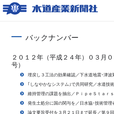
バックナンバー
２０１２年（平成２４年）０３月０
号）
埋戻し３工法の効果確認／下水道地震･津波
｢しなやかなシステム｣で共同研究／水道技
維持管理の課題を抽出／ＰｉｐｅＳｔａｒ
発生土処分に国の関与を／日水協･技術管理
論文要旨受付を３月２１日まで延長／第９