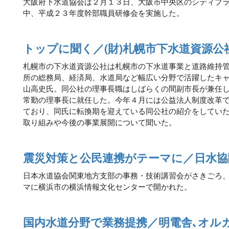
大阪府下水道協会は２月１３日、大阪市中央区のシティプ
中、平成２３年度幹部職員研修会を実施した。
トップに聞く／(財)札幌市下水道資源公社
札幌市の下水道資源公社は札幌市の下水道事業と道路維持
所の総務局、経済局、水道局など幅広い分野で活躍したキ
山高史氏。同公社の理事長職はしばらくの間副市長が兼任
常勤の理事長に就任した。今年４月には公益法人制度改革
ており、同氏に転換期を迎えている同公社の紹介をしてい
取り組みや今後の事業展開について聞いた。
震災対策と公民連携がテーマに／日水協
日本水道協会関東地方支部の事務・技術講習会がさきごろ
マに横浜市の横浜情報文化センターで開かれた。
国内水道分野で業務提携／明電舎､オル