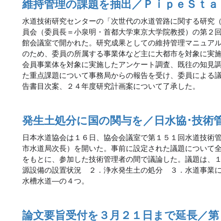
維持管理の課題を抽出／ＰｉｐｅＳｔａ
水道技術研究センターの「次世代の水道管路に関する研究
員会（委員長＝小泉明・首都大学東京大学院教授）の第２
館会議室で開かれた。研究成果としての維持管理マニュア
のため、委員の所属する事業体など主に大都市を対象に実
会員事業体を対象に実施したアンケート調査、既往の知見
た重点課題について事務局からの報告を受け、委員による
告書目次案、２４年度研究計画案について了承した。
発生土処分に国の関与を／日水協･技術
日本水道協会は１６日、協会会議室で第１５１回水道技術
市水道局次長）を開いた。事前に設定された議題について
をもとに、参加した技術管理者の間で議論した。議題は、
源設備の設置状況 ２．浄水発生土の処分 ３．水道事業
水槽水道―の４つ。
論文要旨受付を３月２１日まで延長／第