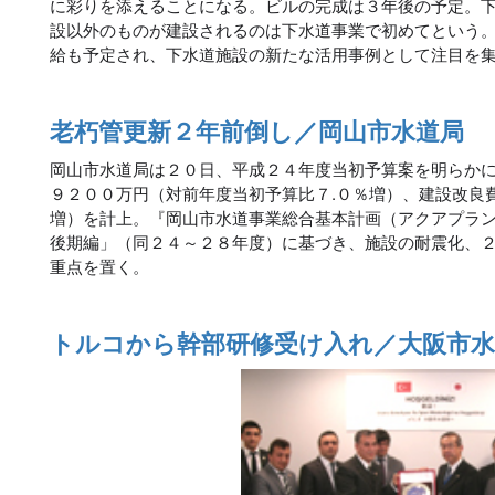
に彩りを添えることになる。ビルの完成は３年後の予定。
設以外のものが建設されるのは下水道事業で初めてという
給も予定され、下水道施設の新たな活用事例として注目を
老朽管更新２年前倒し／岡山市水道局
岡山市水道局は２０日、平成２４年度当初予算案を明らか
９２００万円（対前年度当初予算比７.０％増）、建設改良
増）を計上。『岡山市水道事業総合基本計画（アクアプラ
後期編」（同２４～２８年度）に基づき、施設の耐震化、
重点を置く。
トルコから幹部研修受け入れ／大阪市水