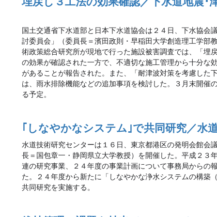
埋戻し３工法の効果確認／下水道地震･
国土交通省下水道部と日本下水道協会は２４日、下水協会
討委員会」（委員長＝濱田政則・早稲田大学創造理工学部
術政策総合研究所が現地で行った施設被害調査では、「埋
の効果が確認された一方で、不適切な施工管理から十分な
があることが報告された。また、「耐津波対策を考慮した
は、雨水排除機能などの追加事項を検討した。３月末開催
る予定。
｢しなやかなシステム｣で共同研究／水
水道技術研究センターは１６日、東京都港区の発明会館会
長＝国包章一・静岡県立大学教授）を開催した。平成２３
連の研究事業、２４年度の事業計画について事務局からの
た。２４年度から新たに「しなやかな浄水システムの構築
共同研究を実施する。