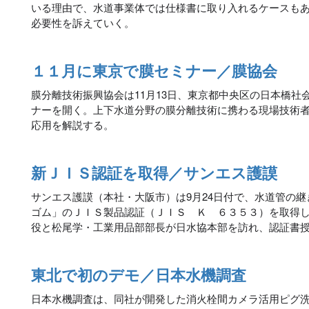
いる理由で、水道事業体では仕様書に取り入れるケースも
必要性を訴えていく。
１１月に東京で膜セミナー／膜協会
膜分離技術振興協会は11月13日、東京都中央区の日本橋社
ナーを開く。上下水道分野の膜分離技術に携わる現場技術
応用を解説する。
新ＪＩＳ認証を取得／サンエス護謨
サンエス護謨（本社・大阪市）は9月24日付で、水道管の
ゴム」のＪＩＳ製品認証（ＪＩＳ Ｋ ６３５３）を取得し
役と松尾学・工業用品部部長が日水協本部を訪れ、認証書
東北で初のデモ／日本水機調査
日本水機調査は、同社が開発した消火栓間カメラ活用ピグ