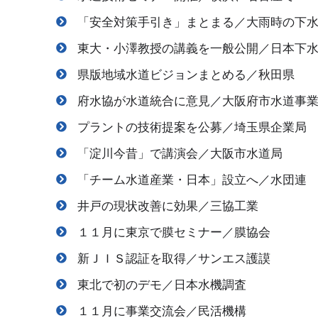
「安全対策手引き」まとまる／大雨時の下
東大・小澤教授の講義を一般公開／日本下
県版地域水道ビジョンまとめる／秋田県
府水協が水道統合に意見／大阪府市水道事
プラントの技術提案を公募／埼玉県企業局
「淀川今昔」で講演会／大阪市水道局
「チーム水道産業・日本」設立へ／水団連
井戸の現状改善に効果／三協工業
１１月に東京で膜セミナー／膜協会
新ＪＩＳ認証を取得／サンエス護謨
東北で初のデモ／日本水機調査
１１月に事業交流会／民活機構