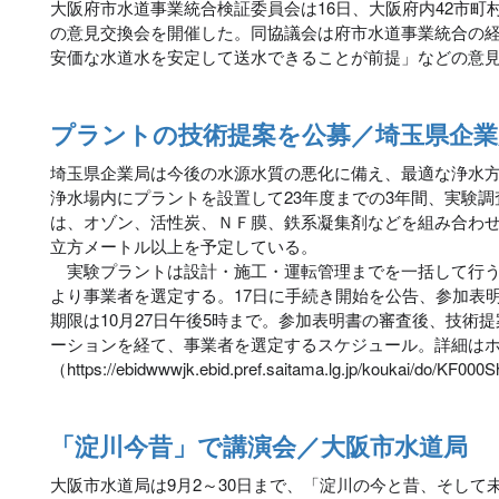
大阪府市水道事業統合検証委員会は16日、大阪府内42市町
の意見交換会を開催した。同協議会は府市水道事業統合の
安価な水道水を安定して送水できることが前提」などの意
プラントの技術提案を公募／埼玉県企業
埼玉県企業局は今後の水源水質の悪化に備え、最適な浄水
浄水場内にプラントを設置して23年度までの3年間、実験
は、オゾン、活性炭、ＮＦ膜、鉄系凝集剤などを組み合わせた
立方メートル以上を予定している。
実験プラントは設計・施工・運転管理までを一括して行う
より事業者を選定する。17日に手続き開始を公告、参加表
期限は10月27日午後5時まで。参加表明書の審査後、技術
ーションを経て、事業者を選定するスケジュール。詳細は
（https://ebidwwwjk.ebid.pref.saitama.lg.jp/koukai/d
「淀川今昔」で講演会／大阪市水道局
大阪市水道局は9月2～30日まで、「淀川の今と昔、そして