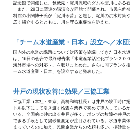
記念館で開催した。琵琶湖・淀川流域のダムや淀川にある
また、28日に関連の講演会が同館で開催され、市民ら約4
料館の小関博子氏が「淀川今昔」と題し、淀川の洪水対策
広く紹介するとともに、川を守る重要性を訴えた。
「チーム水道産業・日本」設立へ／水団
国内外の水道の課題について対応策を協議してきた日本水
は、15日の会合で最終報告案「水道産業活性化プラン２０
海外市場への対応～」を取りまとめた。さらに同プランを
ーム水道産業・日本」を設立すると発表した。
井戸の現状改善に効果／三協工業
三協工業（本社・東京、高橋和靖社長）は井戸の竣工時に揚
トル以下にして引き渡す検査を業界で初めて導入している
いる。全国的に砂の出る井戸が多く、ポンプの故障や井戸
できる手段として揚砂量測定が注目されている。水道事業
まっているのに加え、民間企業からの依頼も多い。揚砂量