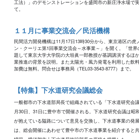
工法）」のデモンストレーションを盛岡市の新庄浄水場で
て。
１１月に事業交流会／民活機構
民間活力開発機構は11月17日13時30分から、東京港区の
ン・クーリエ第1回事業交流会～水事業～」を開く。「世界
題して東京大学大学院の大垣眞一郎教授が基調講演するほ
業推進の背景を説明。また太陽光・風力発電を利用した飲
加費は無料。問合せは事務局（TEL03-3543-8777）まで。
【特集】下水道研究会議総会
一般都市の下水道部局長で組織されている「下水道研究会議」
月30日、31日に豊中市で開催される。下水道研究会議は昭
が抱えている隘路について意見を交換し、下水道事業の発
は、総会開催にあわせて豊中市の下水道事業を紹介すると