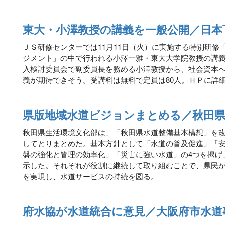
東大・小澤教授の講義を一般公開／日本
ＪＳ研修センターでは11月11日（火）に実施する特別研修
ジメント」の中で行われる小澤一雅・東大大学院教授の講
入検討委員会で副委員長を務める小澤教授から、社会資本
義が期待できそう。受講料は無料で定員は80人。ＨＰに詳
県版地域水道ビジョンまとめる／秋田
秋田県生活環境文化部は、「秋田県水道整備基本構想」を
してとりまとめた。基本方針として「水道の普及促進」「
盤の強化と管理の効率化」「災害に強い水道」の4つを掲げ
示した。それぞれが役割に継続して取り組むことで、県民
を実現し、水道サービスの持続を図る。
府水協が水道統合に意見／大阪府市水道