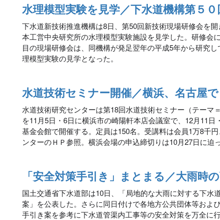
水理模型実験を見学／下水道機構第５０
下水道新技術推進機構は8日、第50回新技術現場研修会を
本工営中央研究所の水理模型実験施設を見学した。研修会には
目の現場研修会は、同機構が発足翌年の平成5年から研究し
理模型実験の見学となった。
水道技術セミナー開催／横浜、名古屋で
水道技術研究センターは第18回水道技術セミナー（テーマ
を11月5日・6日に横浜市の崎陽軒本店会議室で、12月11
基金会館で開催する。定員は150名。受講料は会員1万8千
ンターのＨＰ参照。横浜会場の申込締切りは10月27日に迫
「安全対策手引き」まとまる／大雨時の
国土交通省下水道部は10日、「局地的な大雨に対する下水
案」を公表した。さらに同日付けで各地方公共団体等およ
手引き案を参考に下水道管渠内工事等の安全対策を万全に