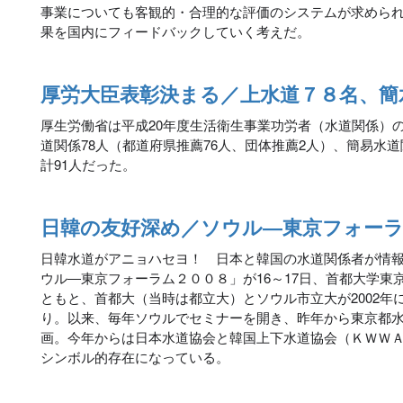
事業についても客観的・合理的な評価のシステムが求めら
果を国内にフィードバックしていく考えだ。
厚労大臣表彰決まる／上水道７８名、簡
厚生労働省は平成20年度生活衛生事業功労者（水道関係）
道関係78人（都道府県推薦76人、団体推薦2人）、簡易水
計91人だった。
日韓の友好深め／ソウル―東京フォー
日韓水道がアニョハセヨ！ 日本と韓国の水道関係者が情
ウル―東京フォーラム２００８」が16～17日、首都大学東
ともと、首都大（当時は都立大）とソウル市立大が2002年
り。以来、毎年ソウルでセミナーを開き、昨年から東京都
画。今年からは日本水道協会と韓国上下水道協会（ＫＷＷ
シンボル的存在になっている。