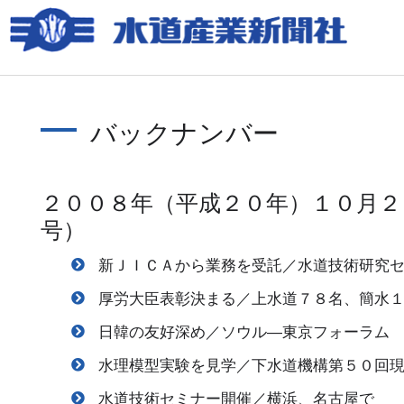
バックナンバー
２００８年（平成２０年）１０月２
号）
新ＪＩＣＡから業務を受託／水道技術研究
厚労大臣表彰決まる／上水道７８名、簡水
日韓の友好深め／ソウル―東京フォーラム
水理模型実験を見学／下水道機構第５０回
水道技術セミナー開催／横浜、名古屋で