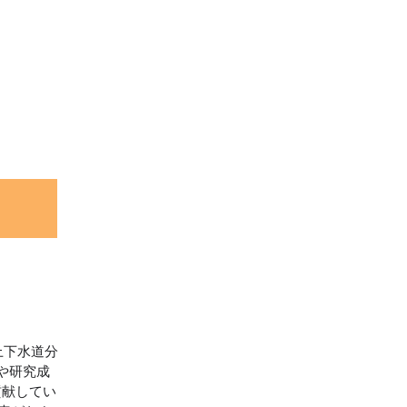
上下水道分
や研究成
貢献してい