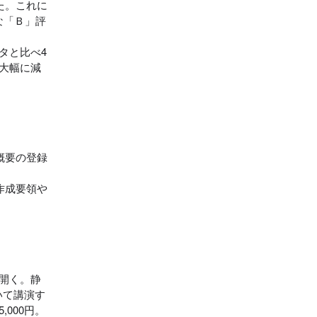
た。これに
な「Ｂ」評
タと比べ4
大幅に減
概要の登録
作成要領や
開く。静
いて講演す
000円。