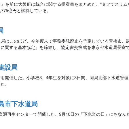
会』を前に大阪府は統合に関する提案書をまとめた。“タフでスリム
775億円と試算している。
局
道局はこのほど、今年度末で事務委託廃止を予定している青梅市、
とに関する基本協定」を締結し、協定書交換式を東京都水道局長室
建設局
を開催した。小学校3、4年生を対象に3日間、同局北部下水道管理
した。
島市下水道局
資源再生センターで開催した。9月10日の「下水道の日」にちなん