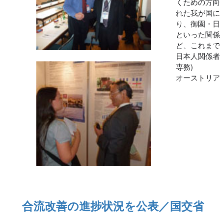
くための方向
れた我が国に
り、御園・
といった関係
ど、これま
日本人関係者
専務)
オーストリ
合流改善の進捗状況を公表／国交省