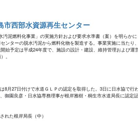
島市西部水資源再生センター
水汚泥燃料化事業」の実施方針および要求水準書（案）を明らかに
同センターの脱水汚泥から燃料化物を製造する。事業実施に当たり
開始予定は平成24年度で、施設の設計・建設、維持管理および運
額）。
は8月27日付けで水道ＧＬＰの認定を取得した。3日に日水協で行
は、御園良彦・日水協専務理事が根岸雅樹・桐生市水道局長に認定
与された根岸局長（中）