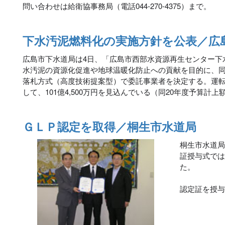
問い合わせは給衛協事務局（電話044-270-4375）まで。
下水汚泥燃料化の実施方針を公表／広
広島市下水道局は4日、「広島市西部水資源再生センター下
水汚泥の資源化促進や地球温暖化防止への貢献を目的に、
落札方式（高度技術提案型）で委託事業者を決定する。運転
して、101億4,500万円を見込んでいる（同20年度予算計上
ＧＬＰ認定を取得／桐生市水道局
桐生市水道局
証授与式で
た。
認定証を授