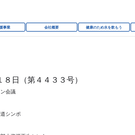
援事業
会社概要
健康のため水を飲もう
１８日（第４４３３号）
ーン会議
水道シンポ
協