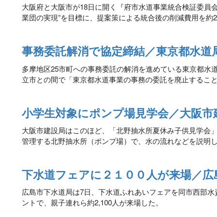
大阪府と大阪市が18日に開く『府市水道事業統合検証委員
業団の実現”を目標に、提案策による統合後の削減費用を約2,
事務委託解消で協定締結／東京都水道
多摩地区25市町への事務委託の解消を進めている東京都水
立市との間で「東京都水道事業の事務の委託を廃止するこ
小学生対象にポンプ場見学会／大阪市
大阪市建設局はこのほど、「北野抽水所夏休み子供見学会」
管理する北野抽水所（ポンプ場）で、水の流れなどを説明
下水道フェアに２１００人が来場／広
広島市下水道局は7日、下水道ふれあいフェアを同市西部水
ントで、親子連れら約2,100人が来場した。