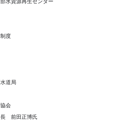
西部水資源再生センター
職制度
局
下水道局
法協会
社長 前田正博氏