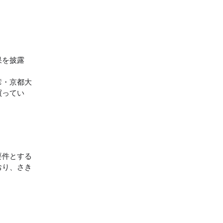
果を披露
彦・京都大
買ってい
要件とする
おり、さき