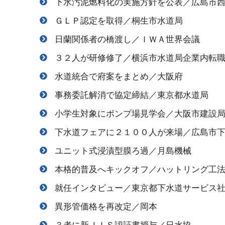
下水汚泥燃料化の実施方針を公表／広島市
ＧＬＰ認定を取得／桐生市水道局
日蘭関係者の橋渡し／ＩＷＡ世界会議
３２人が研修修了／横浜市水道局企業内転
水道統合で府案をまとめ／大阪府
事務委託解消で協定締結／東京都水道局
小学生対象にポンプ場見学会／大阪市建設
下水道フェアに２１００人が来場／広島市
ユニット式浸漬型膜ろ過／月島機械
本格的普及へキックオフ／ハットリング工
就任インタビュー／東京都下水道サービス
異形管価格を再改定／岡本
３者に新ＪＩＳ認証書授与／日水協