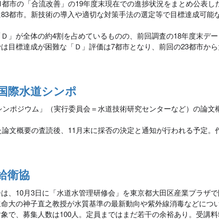
1都市の「合流改善」の19年度末現在での進捗状況をまとめ公表し
83都市。新技術の導入や適切な対策手法の選定等で目標達成可能
」が全体の約4割を占めているものの、前回調査の18年度末デー
は目標達成が困難な「Ｄ」評価は7都市となり、前回の23都市から
国際水道シンポ
際シンポジウム」（実行委員会＝水道技術研究センターなど）の論文
た論文概要の査読後、11月末に採否の決定と通知が行われる予定。
給衛協
は、10月3日に「水道水管理研修会」を東京都大田区産業プラザで
立命大の神子直之教授が水質基準の最新動向や紫外線消毒などにつ
で、募集人数は100人。定員まではまだ若干の余裕あり。受講料5,