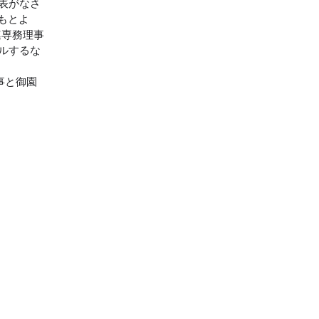
発表がなさ
もとよ
連専務理事
ルするな
事と御園