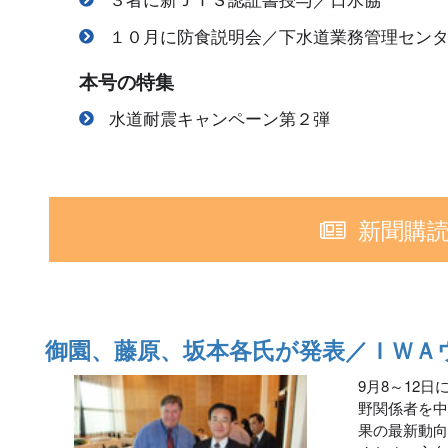
１０月に防食説明会／下水道業務管理セン
本号の特集
水道耐震キャンペーン第２弾
新聞購
御園、藤原、坂本各氏が発表／ＩＷＡ
9月8～12
野関係者を中
果の最新動