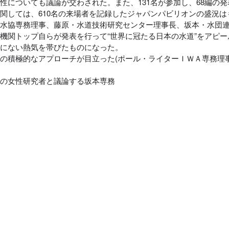
性についても議論が交わされた。また、131名が参加し、68編の
関しては、610名の来場者を記録したジャパンパビリオンの盛況は
日水協専務理事、藤原・水道技術研究センター理事長、坂本・水団
機関トップ自らが発表を行って“世界に冠たる日本の水道”をアピー
でにない熱気を帯びたものになった。
の積極的なアプローチが目立った(ポール・ライターＩＷＡ専務理
アの女性研究者と議論する坂本専務