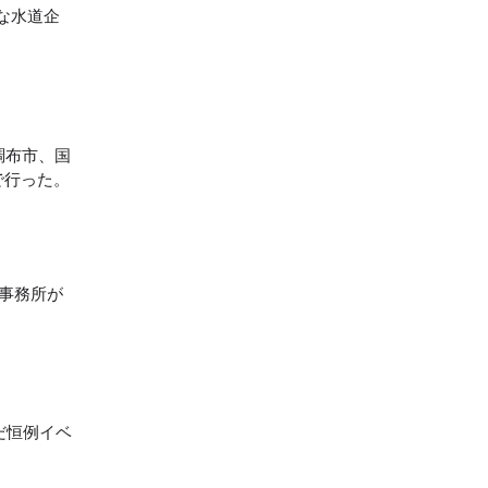
な水道企
調布市、国
で行った。
事務所が
だ恒例イベ