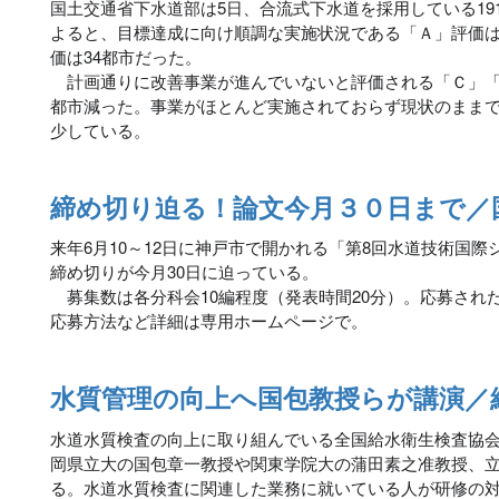
国土交通省下水道部は5日、合流式下水道を採用している19
よると、目標達成に向け順調な実施状況である「Ａ」評価は
価は34都市だった。
計画通りに改善事業が進んでいないと評価される「Ｃ」「Ｄ
都市減った。事業がほとんど実施されておらず現状のままで
少している。
締め切り迫る！論文今月３０日まで／
来年6月10～12日に神戸市で開かれる「第8回水道技術国
締め切りが今月30日に迫っている。
募集数は各分科会10編程度（発表時間20分）。応募され
応募方法など詳細は専用ホームページで。
水質管理の向上へ国包教授らが講演／
水道水質検査の向上に取り組んでいる全国給水衛生検査協会
岡県立大の国包章一教授や関東学院大の蒲田素之准教授、
る。水道水質検査に関連した業務に就いている人が研修の対象