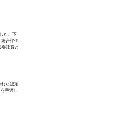
した。下
、総合評価
営委託費と
われた認定
証を手渡し