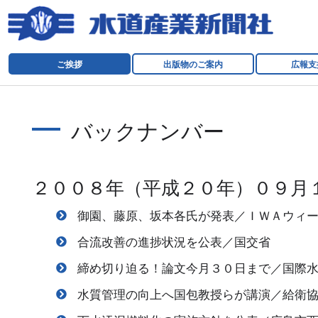
ご挨拶
出版物のご案内
広報支
バックナンバー
２００８年（平成２０年）０９月
御園、藤原、坂本各氏が発表／ＩＷＡウィ
合流改善の進捗状況を公表／国交省
締め切り迫る！論文今月３０日まで／国際
水質管理の向上へ国包教授らが講演／給衛