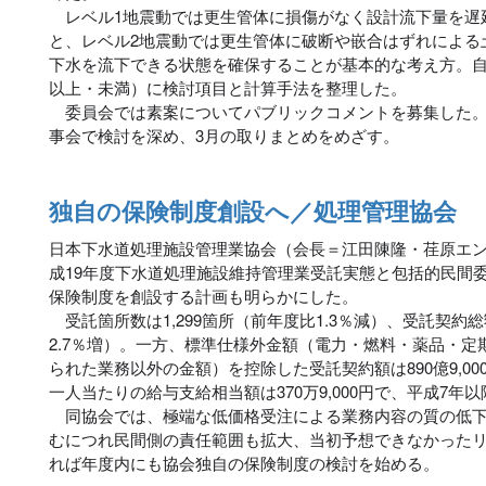
レベル1地震動では更生管体に損傷がなく設計流下量を遅
と、レベル2地震動では更生管体に破断や嵌合はずれによる
下水を流下できる状態を確保することが基本的な考え方。自
以上・未満）に検討項目と計算手法を整理した。
委員会では素案についてパブリックコメントを募集した。
事会で検討を深め、3月の取りまとめをめざす。
独自の保険制度創設へ／処理管理協会
日本下水道処理施設管理業協会（会長＝江田陳隆・荏原エ
成19年度下水道処理施設維持管理業受託実態と包括的民間
保険制度を創設する計画も明らかにした。
受託箇所数は1,299箇所（前年度比1.3％減）、受託契約総額は
2.7％増）。一方、標準仕様外金額（電力・燃料・薬品・
られた業務以外の金額）を控除した受託契約額は890億9,00
一人当たりの給与支給相当額は370万9,000円で、平成7年
同協会では、極端な低価格受注による業務内容の質の低下
むにつれ民間側の責任範囲も拡大、当初予想できなかった
れば年度内にも協会独自の保険制度の検討を始める。