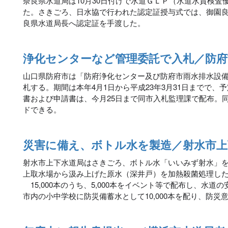
奈良県水道局は10月30日付けで水道ＧＬＰ（水道水質検査
た。さきごろ、日水協で行われた認定証授与式では、御園
良県水道局長へ認定証を手渡した。
浄化センターなど管理委託で入札／防府
山口県防府市は「防府浄化センター及び防府市雨水排水設
札する。期間は本年4月1日から平成23年3月31日までで、予
書および申請書は、今月25日まで同市入札監理課で配布。
ドできる。
災害に備え、ボトル水を製造／射水市上
射水市上下水道局はさきごろ、ボトル水「いいみず射水」を1
上取水場から汲み上げた原水（深井戸）を加熱殺菌処理し
15,000本のうち、5,000本をイベント等で配布し、水
市内の小中学校に防災備蓄水として10,000本を配り、防災