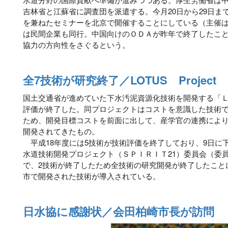
吉林省と江蘇省に調査団を派遣する。今月20日から29日ま
を兼ねたセミナーを北京で開催することにしている（主催
は民間企業も同行。中国向けのＯＤＡが昨年で終了したこ
協力の方向性をさぐるという。
全7技術が研究終了／LOTUS Project
国土交通省が進めていた下水汚泥資源化技術を開発する「
評価が終了した。同プロジェクトはコストを意識した技術
ため、開発目標コストを前面に出して、産学官の連携により
開発されてきたもの。
平成18年度には5技術が技術評価を終了しており、9日に
水道技術開発プロジェクト（ＳＰＩＲＩＴ21）委員会（委
で、2技術が終了したため全技術の研究開発が終了したこと
市で開発された技術が導入されている。
日水協に感謝状／会田柏崎市長が訪問