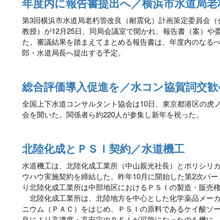
年度内に報告書提出へ／横浜市水道局老
第3回横浜市水道局老朽管改良（耐震化）計画策定委員会（
教授）が12月25日、同局会議室で開かれ、報告書（案）や
た。審議結果を踏まえてまとめる報告書は、年度内のなる
郎・水道局長へ提出する予定。
総合評価導入促進を／水コン協賀詞交歓
全国上下水道コンサルタント協会は10日、東京都港区の虎ノ
会を開いた。関係者ら約220人が参集し新年を祝った。
北陸化成とＰＳＩ契約／水道機工
水道機工は、北陸化成工業所（中山親光社長）とポリシリ
ウハウ実施契約を締結した。昨年10月に開始した第2次パ
り北陸化成工業所は中部地区におけるＰＳＩの製造・販売
北陸化成工業所は、北陸地方を中心とした化学薬品メーカ
ニウム（ＰＡＣ）をはじめ、ＰＳＩの原料であるケイ酸ソ
良により高濃度・高安定のＰＳＩが可能になったのを機に