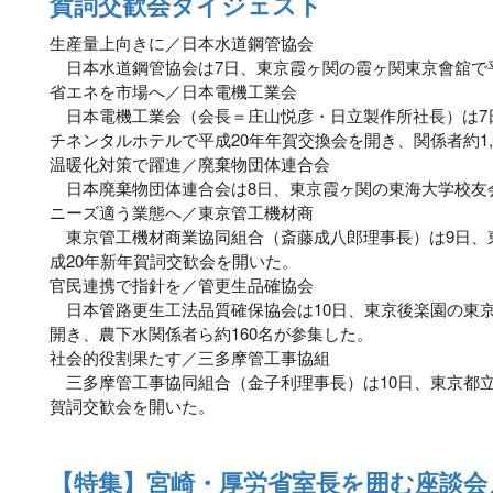
賀詞交歓会ダイジェスト
生産量上向きに／日本水道鋼管協会
日本水道鋼管協会は7日、東京霞ヶ関の霞ヶ関東京會舘で平
省エネを市場へ／日本電機工業会
日本電機工業会（会長＝庄山悦彦・日立製作所社長）は7
チネンタルホテルで平成20年年賀交換会を開き、関係者約1,
温暖化対策で躍進／廃棄物団体連合会
日本廃棄物団体連合会は8日、東京霞ヶ関の東海大学校友
ニーズ適う業態へ／東京管工機材商
東京管工機材商業協同組合（斎藤成八郎理事長）は9日、
成20年新年賀詞交歓会を開いた。
官民連携で指針を／管更生品確協会
日本管路更生工法品質確保協会は10日、東京後楽園の東
開き、農下水関係者ら約160名が参集した。
社会的役割果たす／三多摩管工事協組
三多摩管工事協同組合（金子利理事長）は10日、東京都立
賀詞交歓会を開いた。
【特集】宮崎・厚労省室長を囲む座談会