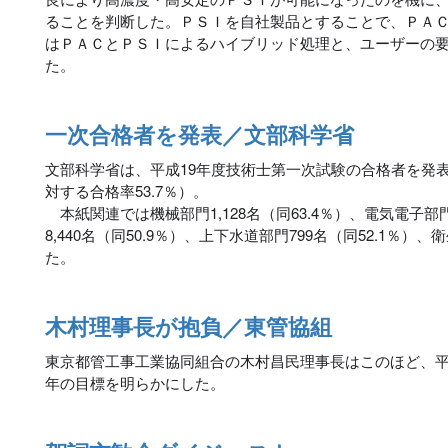
ることを判断した。ＰＳＩを自社製品とすることで、ＰＡ
はＰＡＣとＰＳＩによるハイブリッド処理と、ユーザーの
た。
一次合格者を発表／文部科学省
文部科学省は、平成19年度技術士第一次試験の合格者を発表し
対する合格率53.7％）。
本紙関連では機械部門1,128名（同63.4％）、電気電子部門1
8,440名（同50.9％）、上下水道部門799名（同52.1％）、
た。
木村理事長が抱負／東管協組
東京都管工事工業協同組合の木村昌民理事長はこのほど、平成
年の目標を明らかにした。