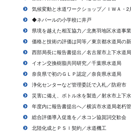
気候変動と水道ワークショップ／ＩＷＡ・2
◆ネパールの小学校に井戸
県境を越えた相互協力／北奥羽地区水道事
価格と技術の評価は同等／東京都水道局の
西部局長に報告書提出／名古屋市上下水道
イオン交換樹脂共同研究／千葉県水道局
奈良県で初のＧＬＰ認定／奈良県水道局
浄化センターなど管理委託で入札／防府市
災害に備え、ボトル水を製造／射水市上下
年度内に報告書提出へ／横浜市水道局老朽
総合評価導入促進を／水コン協賀詞交歓会
北陸化成とＰＳＩ契約／水道機工