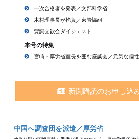
一次合格者を発表／文部科学省
木村理事長が抱負／東管協組
賀詞交歓会ダイジェスト
本号の特集
宮崎・厚労省室長を囲む座談会／元気な個
新聞購読のお申し込
中国へ調査団を派遣／厚労省
水道分野の国際貢献へ準備が進みつつある。厚生労働省は