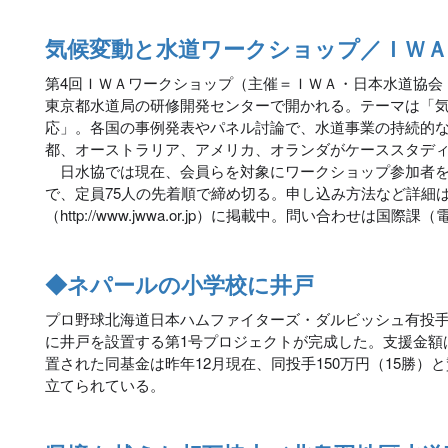
気候変動と水道ワークショップ／ＩＷＡ
第4回ＩＷＡワークショップ（主催＝ＩＷＡ・日本水道協会
東京都水道局の研修開発センターで開かれる。テーマは「
応」。各国の事例発表やパネル討論で、水道事業の持続的
都、オーストラリア、アメリカ、オランダがケーススタデ
日水協では現在、会員らを対象にワークショップ参加者を募集
で、定員75人の先着順で締め切る。申し込み方法など詳細
（http://www.jwwa.or.jp）に掲載中。問い合わせは国際課（電
◆ネパールの小学校に井戸
プロ野球北海道日本ハムファイターズ・ダルビッシュ有投
に井戸を設置する第1号プロジェクトが完成した。支援金額は1
置された同基金は昨年12月現在、同投手150万円（15勝）
立てられている。