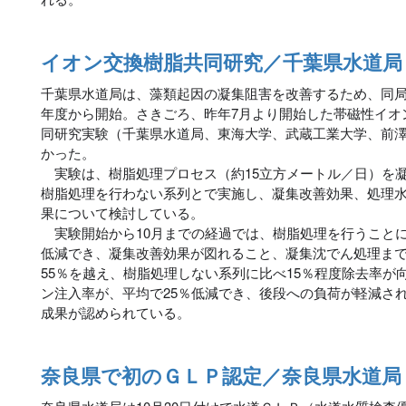
イオン交換樹脂共同研究／千葉県水道局
千葉県水道局は、藻類起因の凝集阻害を改善するため、同
年度から開始。さきごろ、昨年7月より開始した帯磁性イオ
同研究実験（千葉県水道局、東海大学、武蔵工業大学、前澤
かった。
実験は、樹脂処理プロセス（約15立方メートル／日）を
樹脂処理を行わない系列とで実施し、凝集改善効果、処理
果について検討している。
実験開始から10月までの経過では、樹脂処理を行うことに
低減でき、凝集改善効果が図れること、凝集沈でん処理ま
55％を越え、樹脂処理しない系列に比べ15％程度除去率が
ン注入率が、平均で25％低減でき、後段への負荷が軽減さ
成果が認められている。
奈良県で初のＧＬＰ認定／奈良県水道局