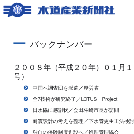
バックナンバー
２００８年（平成２０年）０１月１
号）
中国へ調査団を派遣／厚労省
全7技術が研究終了／LOTUS Project
日水協に感謝状／会田柏崎市長が訪問
耐震設計の考えを整理／下水管更生工法検
独自の保険制度創設へ／処理管理協会