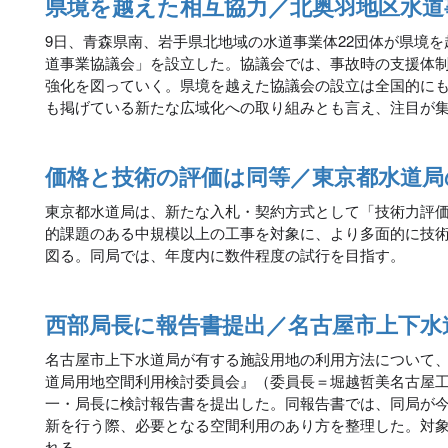
県境を越えた相互協力／北奥羽地区水道
9日、青森県南、岩手県北地域の水道事業体22団体が県境
道事業協議会」を設立した。協議会では、事故時の支援体
強化を図っていく。県境を越えた協議会の設立は全国的に
も掲げている新たな広域化への取り組みとも言え、注目が
価格と技術の評価は同等／東京都水道局
東京都水道局は、新たな入札・契約方式として「技術力評
的課題のある中規模以上の工事を対象に、より多面的に技
図る。同局では、年度内に数件程度の試行を目指す。
西部局長に報告書提出／名古屋市上下水
名古屋市上下水道局が有する施設用地の利用方法について
道局用地空間利用検討委員会』（委員長＝堀越哲美名古屋
一・局長に検討報告書を提出した。同報告書では、同局が
新を行う際、必要となる空間利用のあり方を整理した。対
れる。