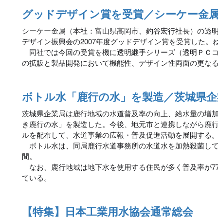
グッドデザイン賞を受賞／シーケー金
シーケー金属（本社：富山県高岡市、釣谷宏行社長）の透
デザイン振興会の2007年度グッドデザイン賞を受賞した。
同社では今回の受賞を機に透明継手シリーズ（透明ＰＣコ
の拡販と製品開発において機能性、デザイン性両面の更な
ボトル水「鹿行の水」を製造／茨城県企
茨城県企業局は鹿行地域の水道普及率の向上、給水量の増
き鹿行の水」を製造した。今後、地元市と連携しながら鹿
ルを配布して、水道事業の広報・普及促進活動を展開する
ボトル水は、同局鹿行水道事務所の水道水を加熱殺菌して
間。
なお、鹿行地域は地下水を使用する住民が多く普及率が77.
ている。
【特集】日本工業用水協会通常総会