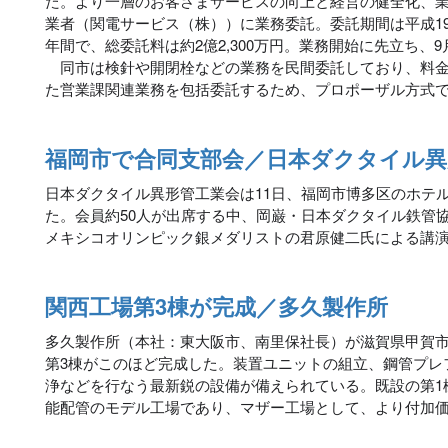
た。より一層のお客さまサービスの向上と経営の健全化、
業者（関電サービス（株））に業務委託。委託期間は平成19年1
年間で、総委託料は約2億2,300万円。業務開始に先立ち、
同市は検針や開閉栓などの業務を民間委託しており、料金
た営業課関連業務を包括委託するため、プロポーザル方式
福岡市で合同支部会／日本ダクタイル異
日本ダクタイル異形管工業会は11日、福岡市博多区のホテル
た。会員約50人が出席する中、岡巌・日本ダクタイル鉄管
メキシコオリンピック銀メダリストの君原健二氏による講
関西工場第3棟が完成／多久製作所
多久製作所（本社：東大阪市、南里保社長）が滋賀県甲賀
第3棟がこのほど完成した。装置ユニットの組立、鋼管プレ
浄などを行なう最新鋭の設備が備えられている。既設の第1
能配管のモデル工場であり、マザー工場として、より付加