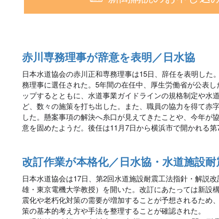
赤川専務理事が辞意を表明／日水協
日本水道協会の赤川正和専務理事は15日、辞任を表明した。
務理事に選任された。5年間の在任中、厚生労働省が公表し
ップするとともに、水道事業ガイドラインの規格制定や水
ど、数々の施策を打ち出した。また、職員の協力を得て赤
した。懸案事項の解決へ糸口が見えてきたことや、今年が
意を固めたようだ。後任は11月7日から横浜市で開かれる第
改訂作業が本格化／日水協・水道施設耐
日本水道協会は17日、第2回水道施設耐震工法指針・解説
雄・東京電機大学教授）を開いた。改訂にあたっては新設
震化や老朽化対策の需要が増加することが予想されるため
策の基本的考え方や手法を整理することが確認された。