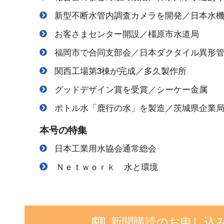
新型不断水管内調査カメラを開発／日本水
お客さまセンター開設／橿原市水道局
福岡市で合同支部会／日本ダクタイル異形
関西工場第3棟が完成／多久製作所
グッドデザイン賞を受賞／シーケー金属
ボトル水「鹿行の水」を製造／茨城県企業
本号の特集
日本工業用水協会通常総会
Ｎｅｔｗｏｒｋ 水と環境
新聞購読のお申し込