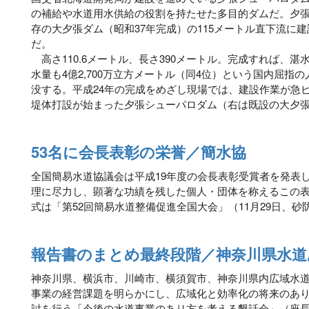
の補給や水道用水供給の役割を持たせた多目的ダムだ。夕
存の大夕張ダム（昭和37年完成）の115メートル直下流に
だ。
高さ110.6メートル、長さ390メートル。完成すれば、湛
水量も4億2,700万立方メートル（同4位）という国内屈指
没する。平成24年の完成をめざし現場では、建設作業が急
堤体打設が始まった夕張シューパロダム（右は既設の大夕
53名に会長表彰の栄誉／簡水協
全国簡易水道協議会は平成19年度の会長表彰受賞者を発表
理に尽力し、顕著な功績を残した個人・団体を称えるこの表
式は「第52回簡易水道整備促進全国大会」（11月29日、
報告書のまとめ最終段階／神奈川県水道
神奈川県、横浜市、川崎市、横須賀市、神奈川県内広域水
事業の経営課題を明らかにし、広域化と効率化の将来のあ
討を行う「今後の水道事業のあり方を考える懇話会」（座