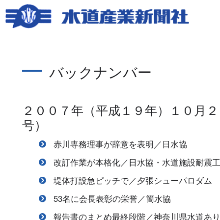
バックナンバー
２００７年（平成１９年）１０月２
号）
赤川専務理事が辞意を表明／日水協
改訂作業が本格化／日水協・水道施設耐震
堤体打設急ピッチで／夕張シューパロダム
53名に会長表彰の栄誉／簡水協
報告書のまとめ最終段階／神奈川県水道あ