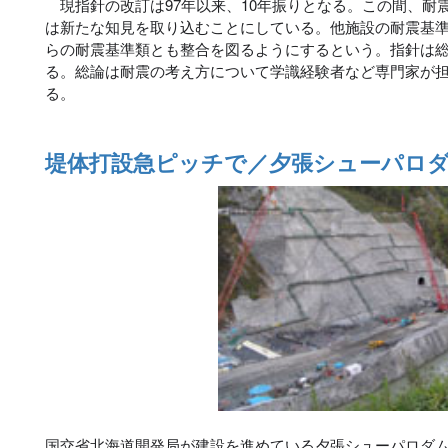
現指針の改訂は97年以来、10年振りとなる。この間、耐
は新たな知見を取り込むことにしている。他施設の耐震基
らの耐震基準類とも整合を図るようにするという。指針は
る。総論は耐震の考え方について学識経験者など専門家が
る。
堤体打設急ピッチで／夕張シューパロ
国交省北海道開発局が建設を進めている夕張シューパロダ