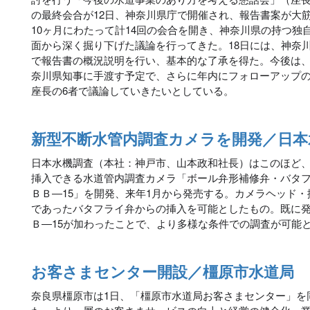
の最終会合が12日、神奈川県庁で開催され、報告書案が大
10ヶ月にわたって計14回の会合を開き、神奈川県の持つ独
面から深く掘り下げた議論を行ってきた。18日には、神奈
で報告書の概況説明を行い、基本的な了承を得た。今後は、
奈川県知事に手渡す予定で、さらに年内にフォローアップの
座長の6者で議論していきたいとしている。
新型不断水管内調査カメラを開発／日本
日本水機調査（本社：神戸市、山本政和社長）はこのほど
挿入できる水道管内調査カメラ「ボール弁形補修弁・バタ
ＢＢ―15」を開発、来年1月から発売する。カメラヘッド
であったバタフライ弁からの挿入を可能としたもの。既に発売
Ｂ―15が加わったことで、より多様な条件での調査が可能
お客さまセンター開設／橿原市水道局
奈良県橿原市は1日、「橿原市水道局お客さまセンター」を