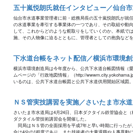
五十嵐悦朗氏就任インタビュー／仙台市
仙台市水道事業管理者に前・総務局長の五十嵐悦朗氏が就
の水道事業を牽引する事業体の一つであり、その取組や動
して、これからどのような舵取りをしていくのか。本紙で
施、その人物像に迫るとともに、管理者としての抱負など
下水道台帳をネット配信／横浜市環境創
横浜市環境創造局は今年度から、公共下水道台帳図情報（
ムページの「行政地図情報」（http://wwwm.city.yokoham
いるのは、公共下水道台帳図と公共下水道供用開始区域図
ＮＳ管実技講習を実施／さいたま市水道
さいたま市水道局は4月24日、日本ダクタイル鉄管協会と
ダクタイル管技術講習会を開催した。
同局はＮＳ管の全面採用を平成7年と早い時期に行ったが
合は4分の1程度であり、また技術者の大量退職や人事異動