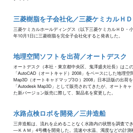
三菱樹脂を子会社化／三菱ケミカルＨＤ
三菱ケミカルホールディングス（以下三菱ケミカルＨＤ・
年10月1日に三菱樹脂を完全子会社化すると発表した。
地理空間ソフトを出荷／オートデスク
オートデスク（本社・東京都中央区、鬼澤盛夫社長）はこ
「AutoCAD（オートキャド）2008」をベースにした地理空
Map3D（オートキャドマップ3Ｄ）2008」日本語版の出
「Autodesk Map3D」として販売されてきたが、オートキ
た新バージョン販売に際して、製品名を変更した。
水路点検ロボを開発／三井造船
三井造船は、流れを止めることなく水路内の状態を調査で
―ＫＡＭ」4号機を開発した。流速や水温、濁度などの計測