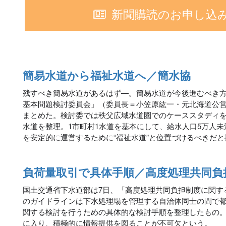
新聞購読のお申し込
簡易水道から福祉水道へ／簡水協
残すべき簡易水道があるはず―。簡易水道が今後進むべき
基本問題検討委員会」（委員長＝小笠原紘一・元北海道公営
まとめた。検討委では秩父広域水道圏でのケーススタディ
水道を整理。1市町村1水道を基本にして、給水人口5万人
を安定的に運営するために“福祉水道”と位置づけるべきだ
負荷量取引で具体手順／高度処理共同負
国土交通省下水道部は7日、「高度処理共同負担制度に関す
のガイドラインは下水処理場を管理する自治体同士の間で
関する検討を行うための具体的な検討手順を整理したもの
に入り、積極的に情報提供を図ることが不可欠という。