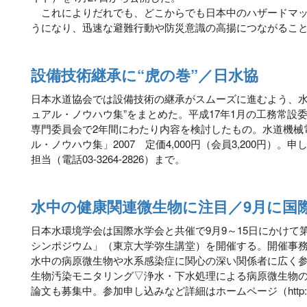
これによりだれでも、どこからでも日本中のハザードマッ
うになり、迅速な避難行動や防災意識の高揚につながるこ
設備技術継承に“虎の巻”／日水協
日本水道協会では設備技術の継承がスムーズに進むよう、水
ュアル・ノウハウ集”をまとめた。平成17年1月の工務常設
専門委員会で2年間にわたり内容を検討したもの。水道機械
ル・ノウハウ集」2007 定価4,000円（会員3,200円）
担当（電話03-3264-2826）まで。
水中の健康関連微生物に注目／9月に国
日本水環境学会は国際水学会と共催で9月9～15日にかけて
シンポジウム」（東京大学弥生講堂）を開催する。開催事
水中の病原微生物や水系感染症に関心の深い関係者に広く
生物汚染モニタリング▽浄水・下水処理による病原微生物
論文も募集中。参加申し込みなど詳細はホームページ（http://www.w