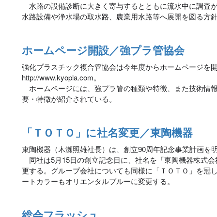
水路の設備診断に大きく寄与するとともに流水中に調査が
水路設備や浄水場の取水路、農業用水路等へ展開を図る方
ホームページ開設／強プラ管協会
強化プラスチック複合管協会は今年度からホームページを
http://www.kyopla.com。
ホームページには、強プラ管の種類や特徴、また技術情報
要・特徴が紹介されている。
「ＴＯＴＯ」に社名変更／東陶機器
東陶機器（木瀬照雄社長）は、創立90周年記念事業計画を
同社は5月15日の創立記念日に、社名を「東陶機器株式会
更する。グループ会社についても同様に「ＴＯＴＯ」を冠
ートカラーもオリエンタルブルーに変更する。
総会フラッシュ