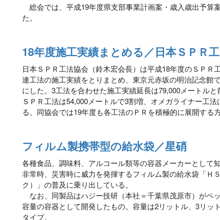
総会では、平成19年度県支部事業計画案・歳入歳出予算案
た。
18年度施工実績まとめる／日本ＳＰＲ
日本ＳＰＲ工法協会（鈴木宏会長）は平成18年度のＳＰＲ
連工法の施工実績をとりまとめ、東京元赤坂の明治記念館で
にした。3工法を合わせた施工実績延長は79,000メートル
ＳＰＲ工法は54,000メートルで3割増、オメガライナー工法は
る。同協会では19年度も各工法のＰＲを積極的に展開する
フィルム製携帯型の給水袋／星硝
各種食品、調味料、アルコール類等の容器メーカーとして
非常時、災害時に威力を発揮するフィルム製の給水袋「Ｈ
ク）」の普及に乗り出している。
なお、同製品はハジー技研（本社＝千葉県茂原市）がペッ
容量の容器として開発したもの。容量は2リットル、3リット
タイプ。