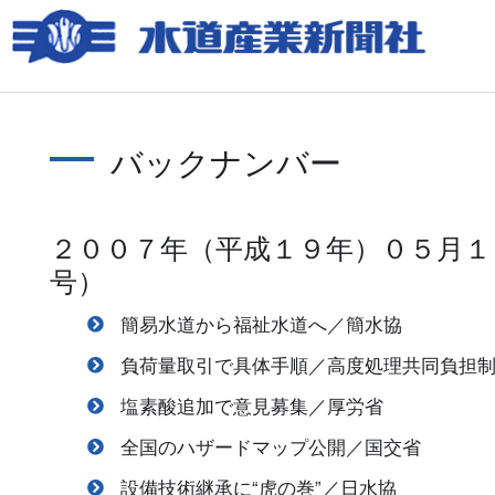
バックナンバー
２００７年（平成１９年）０５月１
号）
簡易水道から福祉水道へ／簡水協
負荷量取引で具体手順／高度処理共同負担
塩素酸追加で意見募集／厚労省
全国のハザードマップ公開／国交省
設備技術継承に“虎の巻”／日水協