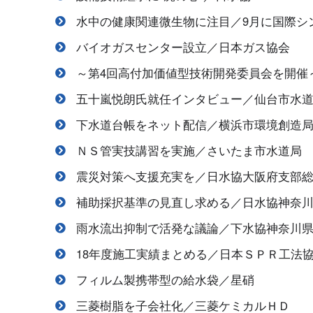
水中の健康関連微生物に注目／9月に国際シ
バイオガスセンター設立／日本ガス協会
～第4回高付加価値型技術開発委員会を開催
五十嵐悦朗氏就任インタビュー／仙台市水
下水道台帳をネット配信／横浜市環境創造
ＮＳ管実技講習を実施／さいたま市水道局
震災対策へ支援充実を／日水協大阪府支部
補助採択基準の見直し求める／日水協神奈
雨水流出抑制で活発な議論／下水協神奈川
18年度施工実績まとめる／日本ＳＰＲ工法
フィルム製携帯型の給水袋／星硝
三菱樹脂を子会社化／三菱ケミカルＨＤ