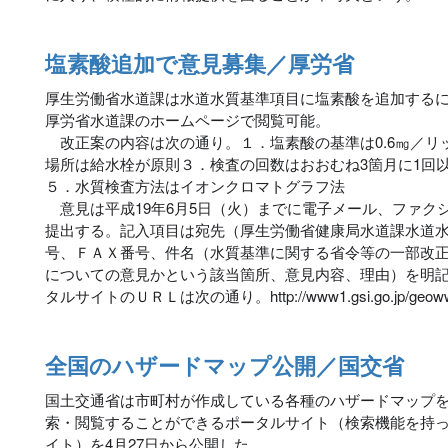
塩素酸追加で意見募集／厚労省
厚生労働省水道課は水道水質基準項目に塩素酸を追加する
厚労省水道課のホームページで閲覧可能。
改正案の内容は次の通り。１．塩素酸の基準は0.6㎎／リ
場所は給水栓が原則３．検査の回数はおおむね3箇月に1回
５．水質検査方法はイオンクロマトグラフ法
意見は平成19年6月5日（火）までに電子メール、ファク
提出する。記入項目は宛先（厚生労働省健康局水道課水道
号、ＦＡＸ番号、件名（水質基準に関する省令等の一部改
についての意見かという該当箇所、意見内容、理由）を明
タルサイトのＵＲＬは次の通り。http://www1.gsi.go.jp/geowww/di
全国のハザードマップ公開／国交省
国土交通省は市町村が作成している各種のハザードマップ
索・閲覧することができるポータルサイト（検索機能を持
イト）を4月27日から公開した。