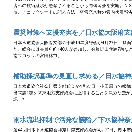
者への技術継承が懸念されることから同講習会を実施。Ｎ
技、チェックシートの記入方法、空管充水時の管内状況報
震災対策へ支援充実を／日水協大阪府支
日本水道協会大阪府支部の平成19年度総会が4月27日、箕
た。総会には会員ら約140人が参加し、会員提出問題7題な
南ブロックの富田林市。
補助採択基準の見直し求める／日水協神
日本水道協会神奈川県支部総会が4月27日、小田原市の報
出問題1題を関東地方支部総会に上程することを決めたほか
認した。
雨水流出抑制で活発な議論／下水協神奈
第44回日本下水道協会神奈川県支部総会が4月27日、厚木