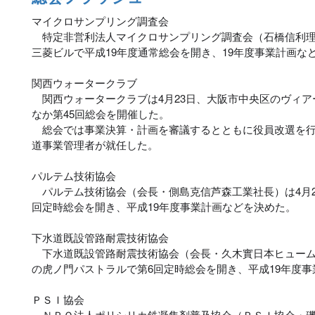
マイクロサンプリング調査会
特定非営利法人マイクロサンプリング調査会（石橋信利理事
三菱ビルで平成19年度通常総会を開き、19年度事業計画な
関西ウォータークラブ
関西ウォータークラブは4月23日、大阪市中央区のヴィアー
なか第45回総会を開催した。
総会では事業決算・計画を審議するとともに役員改選を行
道事業管理者が就任した。
パルテム技術協会
パルテム技術協会（会長・側島克信芦森工業社長）は4月2
回定時総会を開き、平成19年度事業計画などを決めた。
下水道既設管路耐震技術協会
下水道既設管路耐震技術協会（会長・久木實日本ヒューム専
の虎ノ門パストラルで第6回定時総会を開き、平成19年度
ＰＳＩ協会
ＮＰＯ法人ポリシリカ鉄凝集剤普及協会（ＰＳＩ協会・磯村