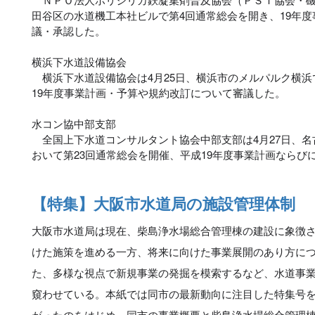
田谷区の水道機工本社ビルで第4回通常総会を開き、19年
議・承認した。
横浜下水道設備協会
横浜下水道設備協会は4月25日、横浜市のメルパルク横浜
19年度事業計画・予算や規約改訂について審議した。
水コン協中部支部
全国上下水道コンサルタント協会中部支部は4月27日、名
おいて第23回通常総会を開催、平成19年度事業計画ならび
【特集】大阪市水道局の施設管理体制
大阪市水道局は現在、柴島浄水場総合管理棟の建設に象徴
けた施策を進める一方、将来に向けた事業展開のあり方に
た、多様な視点で新規事業の発掘を模索するなど、水道事
窺わせている。本紙では同市の最新動向に注目した特集号
がったのをはじめ、同市の事業概要と柴島浄水場総合管理