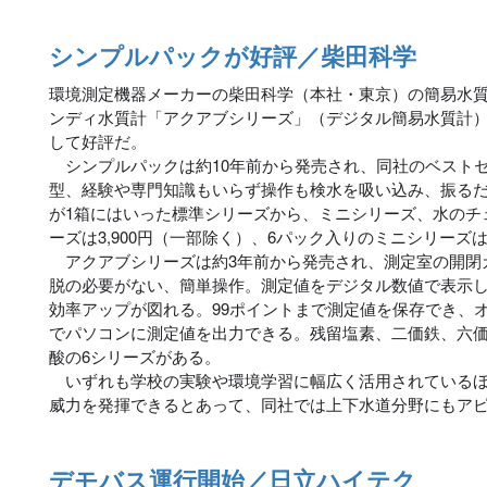
シンプルパックが好評／柴田科学
環境測定機器メーカーの柴田科学（本社・東京）の簡易水
ンディ水質計「アクアブシリーズ」（デジタル簡易水質計
して好評だ。
シンプルパックは約10年前から発売され、同社のベスト
型、経験や専門知識もいらず操作も検水を吸い込み、振るだ
が1箱にはいった標準シリーズから、ミニシリーズ、水のチ
ーズは3,900円（一部除く）、6パック入りのミニシリーズは
アクアブシリーズは約3年前から発売され、測定室の開閉
脱の必要がない、簡単操作。測定値をデジタル数値で表示
効率アップが図れる。99ポイントまで測定値を保存でき、
でパソコンに測定値を出力できる。残留塩素、二価鉄、六
酸の6シリーズがある。
いずれも学校の実験や環境学習に幅広く活用されているほ
威力を発揮できるとあって、同社では上下水道分野にもア
デモバス運行開始／日立ハイテク