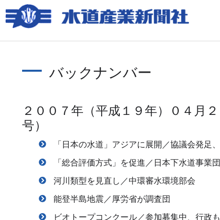
バックナンバー
２００７年（平成１９年）０４月２
号）
「日本の水道」アジアに展開／協議会発足
「総合評価方式」を促進／日本下水道事業
河川類型を見直し／中環審水環境部会
能登半島地震／厚労省が調査団
ビオトープコンクール／参加募集中、行政