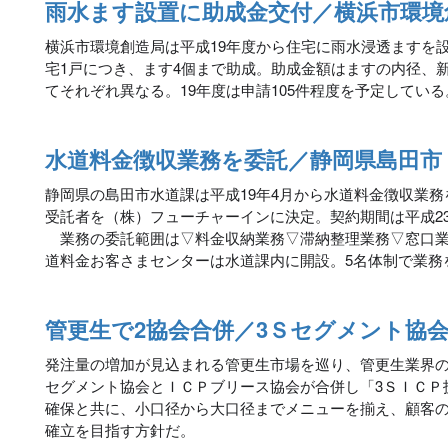
雨水ます設置に助成金交付／横浜市環境
横浜市環境創造局は平成19年度から住宅に雨水浸透ますを
宅1戸につき、ます4個まで助成。助成金額はますの内径、
てそれぞれ異なる。19年度は申請105件程度を予定している
水道料金徴収業務を委託／静岡県島田市
静岡県の島田市水道課は平成19年4月から水道料金徴収業
受託者を（株）フューチャーインに決定。契約期間は平成2
業務の委託範囲は▽料金収納業務▽滞納整理業務▽窓口業
道料金お客さまセンターは水道課内に開設。5名体制で業務
管更生で2協会合併／3Ｓセグメント協
発注量の増加が見込まれる管更生市場を巡り、管更生業界の
セグメント協会とＩＣＰブリース協会が合併し「3ＳＩＣＰ
確保と共に、小口径から大口径までメニューを揃え、顧客
確立を目指す方針だ。