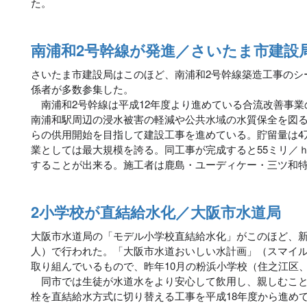
た。
南浦和2号幹線が発進／さいたま市建設
さいたま市建設局はこのほど、南浦和2号幹線築造工事のシ
係者が多数参集した。
南浦和2号幹線は平成12年度より進めている合流改善事業
南浦和駅周辺の浸水被害の軽減や公共水域の水質保全を図る
らの供用開始を目指して建設工事を進めている。貯留量は4
業としては最大規模を誇る。同工事が完成すると55ミリ／
することが出来る。施工者は鹿島・ユーディケー・三ツ和
2小学校が直結給水化／大阪市水道局
大阪市水道局の「モデル小学校直結給水化」がこのほど、新
人）で行われた。「大阪市水道おいしい水計画」（スマイ
取り組んでいるもので、昨年10月の粉浜小学校（住之江区、
同市では生徒が水道水をより安心して飲用し、親しむこと
栓を直結給水方式に切り替える工事を平成18年度から進め