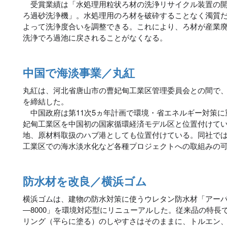
受賞業績は「水処理用粒状ろ材の洗浄リサイクル装置の開
ろ過砂洗浄機」。水処理用のろ材を破砕することなく濁質
よって洗浄度合いを調整できる。これにより、ろ材が産業
洗浄でろ過池に戻されることがなくなる。
中国で海淡事業／丸紅
丸紅は、河北省唐山市の曹妃甸工業区管理委員会との間で
を締結した。
中国政府は第11次5ヵ年計画で環境・省エネルギー対策に
妃甸工業区を中国初の国家循環経済モデル区と位置付けて
地、原材料取扱のハブ港としても位置付けている。同社で
工業区での海水淡水化など各種プロジェクトへの取組みの
防水材を改良／横浜ゴム
横浜ゴムは、建物の防水対策に使うウレタン防水材「アー
―8000」を環境対応型にリニューアルした。従来品の特長
リング（平らに塗る）のしやすさはそのままに、トルエン