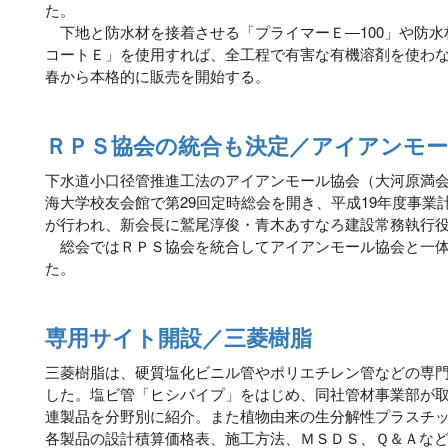
た。
下地と防水材を接着させる「プライマーＥ―100」や防水
コートＥ」を使用すれば、全工程で有害な有機溶剤を使わ
春から本格的に販売を開始する。
ＲＰＳ協会の統合も決定／アイアンモー
下水道小口径管推進工法のアイアンモール協会（大河原満会
海大学校友会館で第29回定時総会を開き、平成19年度事業
が行われ、新会長に鷲尾淳俊・青木あすなろ建設常務執行
総会ではＲＰＳ協会を統合してアイアンモール協会と一体
た。
専用サイト開設／三菱樹脂
三菱樹脂は、硬質塩化ビニル管やポリエチレン管などの専
した。塩ビ管「ヒシパイプ」をはじめ、同社管材事業部が
連製品を分野別に紹介。また植物由来の生分解性プラスチ
各製品の設計積算価格表、施工方法、ＭＳＤＳ、Ｑ＆Ａな