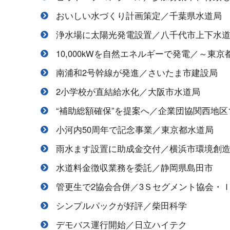
おいしい水づくり計画策定／千葉県水道局
浄水場に太陽光発電設置／八千代市上下水
10,000kWを自然エネルギーで発電／～東
南浦和2号幹線が発進／さいたま市建設局
2小学校が直結給水化／大阪市水道局
“補助総額確保”を提案へ／企業団協関西地区
小河内50周年で記念事業／東京都水道局
雨水ます設置に助成金交付／横浜市環境創
水道料金徴収業務を委託／静岡県島田市
管更生で2協会合併／3Ｓセグメント協会・
シンプルパックが好評／柴田科学
デモバス運行開始／日立ハイテク