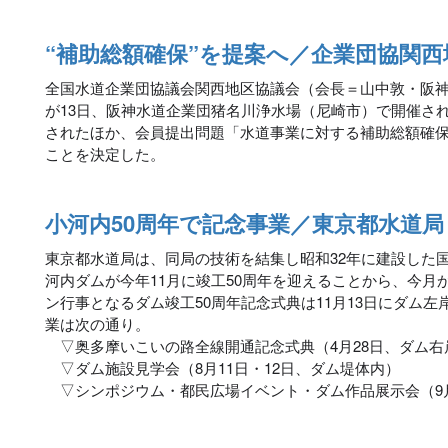
“補助総額確保”を提案へ／企業団協関西
全国水道企業団協議会関西地区協議会（会長＝山中敦・阪神
が13日、阪神水道企業団猪名川浄水場（尼崎市）で開催さ
されたほか、会員提出問題「水道事業に対する補助総額確
ことを決定した。
小河内50周年で記念事業／東京都水道局
東京都水道局は、同局の技術を結集し昭和32年に建設した
河内ダムが今年11月に竣工50周年を迎えることから、今月
ン行事となるダム竣工50周年記念式典は11月13日にダム
業は次の通り。
▽奥多摩いこいの路全線開通記念式典（4月28日、ダム右
▽ダム施設見学会（8月11日・12日、ダム堤体内）
▽シンポジウム・都民広場イベント・ダム作品展示会（9月