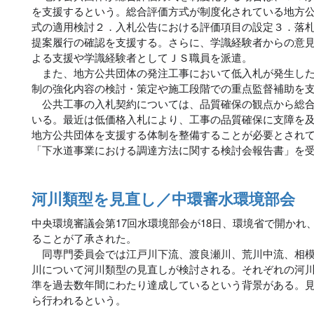
を支援するという。総合評価方式が制度化されている地方
式の適用検討２．入札公告における評価項目の設定３．落
提案履行の確認を支援する。さらに、学識経験者からの意
よる支援や学識経験者としてＪＳ職員を派遣。
また、地方公共団体の発注工事において低入札が発生した
制の強化内容の検討・策定や施工段階での重点監督補助を
公共工事の入札契約については、品質確保の観点から総合
いる。最近は低価格入札により、工事の品質確保に支障を
地方公共団体を支援する体制を整備することが必要とされ
「下水道事業における調達方法に関する検討会報告書」を
河川類型を見直し／中環審水環境部会
中央環境審議会第17回水環境部会が18日、環境省で開かれ
ることが了承された。
同専門委員会では江戸川下流、渡良瀬川、荒川中流、相模
川について河川類型の見直しが検討される。それぞれの河
準を過去数年間にわたり達成しているという背景がある。
ら行われるという。