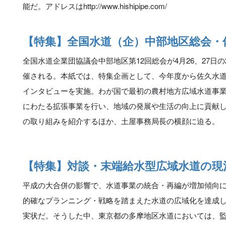
能だ。アドレスはhttp://www.hishipipe.com/
【特集】全国水道（企）中部地区総会・
全国水道企業団協議会中部地区第12回総会が4月26、27日
催される。本紙では、特集企画として、今年度から佐久水
インタビューを実施。わが国で最初の農村地方広域水道事業
にわたる拡張事業を行い、地域の発展や生活の向上に貢献
の取り組みを紹介するほか、土屋事務局長の横顔に迫る。
【特集】対談・末端給水型広域水道の現
平成の大合併の影響で、水道事業の統合・再編が増加傾向
的確なプランニング・戦略を踏まえた水道の広域化を達成
実状だ。そうした中、東京都の多摩地区水道においては、