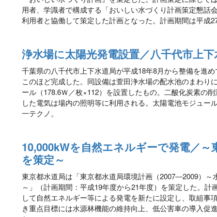
用者、学識者で構成する「おいしい水づくり計画策定懇話
利用者と協働して策定した計画となった。計画期間は平成27
浄水場に太陽光発電設置／八千代市上下
千葉県の八千代市上下水道局が平成18年8月から整備を進
このほど完成した。同設備は萱田浄水場の配水池のまわりに
ール（178.6Ｗ／枚×112）を設置したもの。二酸化炭素の削
した電気は場内の照明等に利用される。太陽電池モジュー
一テクノ。
10,000kWを自然エネルギーで発電／
を策定～
東京都水道局は「東京都水道局環境計画（2007―2009）
～」（計画期間：平成19年度から21年度）を策定した。計
して自然エネルギー等による発電を新たに設定し、取組事項
き重点目標には水源林機能の維持向上、低公害車の導入促