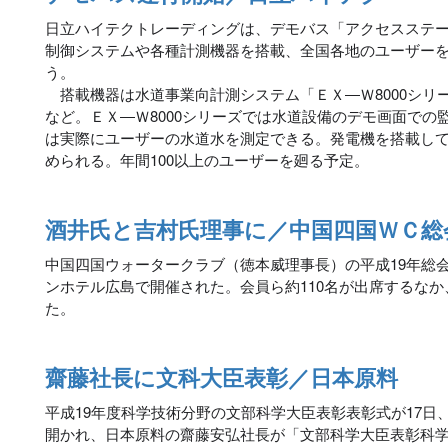
日立ハイテクトレーディングは、デモバス「アクセスステー
制御システムや各種計測機器を搭載、全国各地のユーザー
う。
搭載機器は水道事業向計測システム「ＥＸ―Ｗ8000シリ
など。ＥＸ―Ｗ8000シリーズでは水道設備のデモ画面での
は実際にユーザーの水道水を測定できる。発電機を搭載し
められる。年間100以上のユーザーを廻る予定。
酒井氏と吉村氏理事に／中国四国ＷＣ総
中国四国ウォータークラブ（徳本威理事長）の平成19年総会
ンホテル広島で開催された。会員ら約110名が出席するなか
た。
齋藤社長に文科大臣表彰／日本原料
平成19年度科学技術分野の文部科学大臣表彰表彰式が17日
開かれ、日本原料の齋藤安弘社長が「文部科学大臣表彰科