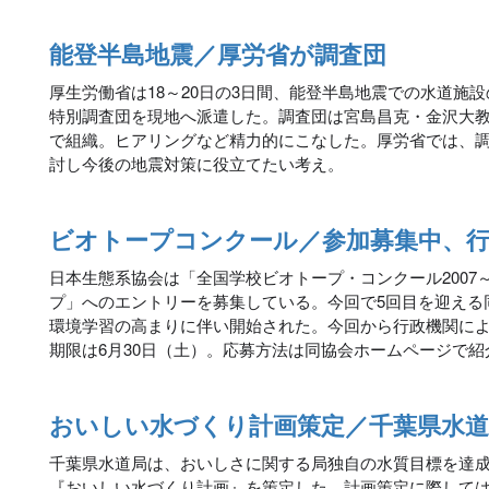
能登半島地震／厚労省が調査団
厚生労働省は18～20日の3日間、能登半島地震での水道施
特別調査団を現地へ派遣した。調査団は宮島昌克・金沢大
で組織。ヒアリングなど精力的にこなした。厚労省では、
討し今後の地震対策に役立てたい考え。
ビオトープコンクール／参加募集中、
日本生態系協会は「全国学校ビオトープ・コンクール2007
プ」へのエントリーを募集している。今回で5回目を迎える
環境学習の高まりに伴い開始された。今回から行政機関に
期限は6月30日（土）。応募方法は同協会ホームページで紹
おいしい水づくり計画策定／千葉県水道
千葉県水道局は、おいしさに関する局独自の水質目標を達
『おいしい水づくり計画』を策定した。計画策定に際して