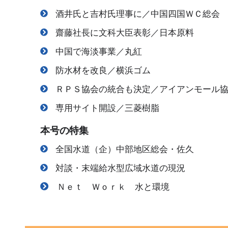
酒井氏と吉村氏理事に／中国四国ＷＣ総会
齋藤社長に文科大臣表彰／日本原料
中国で海淡事業／丸紅
防水材を改良／横浜ゴム
ＲＰＳ協会の統合も決定／アイアンモール
専用サイト開設／三菱樹脂
本号の特集
全国水道（企）中部地区総会・佐久
対談・末端給水型広域水道の現況
Ｎｅｔ Ｗｏｒｋ 水と環境